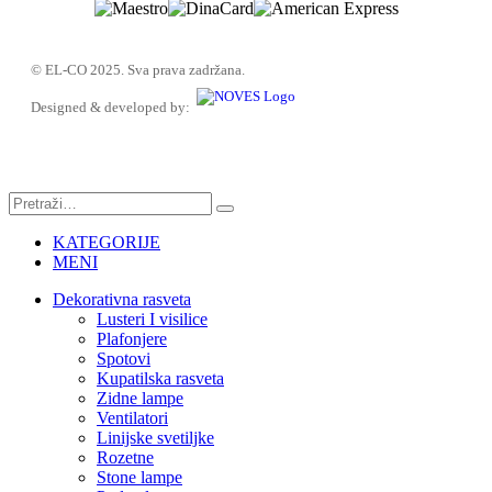
© EL-CO 2025. Sva prava zadržana.
Designed & developed by:
KATEGORIJE
MENI
Dekorativna rasveta
Lusteri I visilice
Plafonjere
Spotovi
Kupatilska rasveta
Zidne lampe
Ventilatori
Linijske svetiljke
Rozetne
Stone lampe