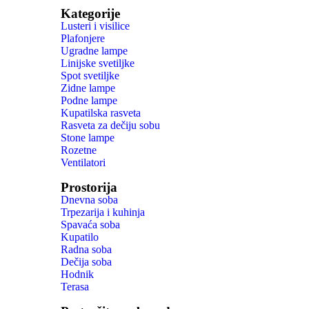
Kategorije
Lusteri i visilice
Plafonjere
Ugradne lampe
Linijske svetiljke
Spot svetiljke
Zidne lampe
Podne lampe
Kupatilska rasveta
Rasveta za dečiju sobu
Stone lampe
Rozetne
Ventilatori
Prostorija
Dnevna soba
Trpezarija i kuhinja
Spavaća soba
Kupatilo
Radna soba
Dečija soba
Hodnik
Terasa