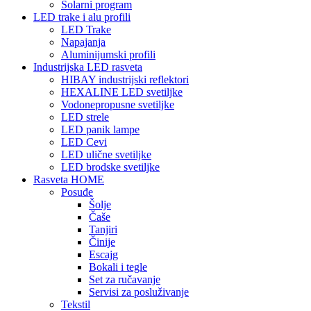
Solarni program
LED trake i alu profili
LED Trake
Napajanja
Aluminijumski profili
Industrijska LED rasveta
HIBAY industrijski reflektori
HEXALINE LED svetiljke
Vodonepropusne svetiljke
LED strele
LED panik lampe
LED Cevi
LED ulične svetiljke
LED brodske svetiljke
Rasveta HOME
Posuđe
Šolje
Čaše
Tanjiri
Činije
Escajg
Bokali i tegle
Set za ručavanje
Servisi za posluživanje
Tekstil