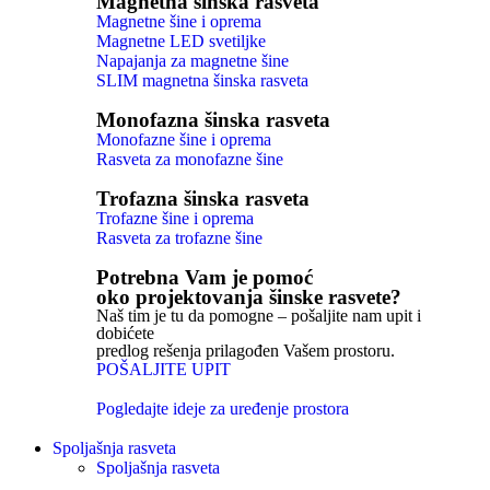
Magnetna šinska rasveta
Magnetne šine i oprema
Magnetne LED svetiljke
Napajanja za magnetne šine
SLIM magnetna šinska rasveta
Monofazna šinska rasveta
Monofazne šine i oprema
Rasveta za monofazne šine
Trofazna šinska rasveta
Trofazne šine i oprema
Rasveta za trofazne šine
Potrebna Vam je pomoć
oko projektovanja šinske rasvete?
Naš tim je tu da pomogne – pošaljite nam upit i
dobićete
predlog rešenja prilagođen Vašem prostoru.
POŠALJITE UPIT
Pogledajte ideje za uređenje prostora
Spoljašnja rasveta
Spoljašnja rasveta