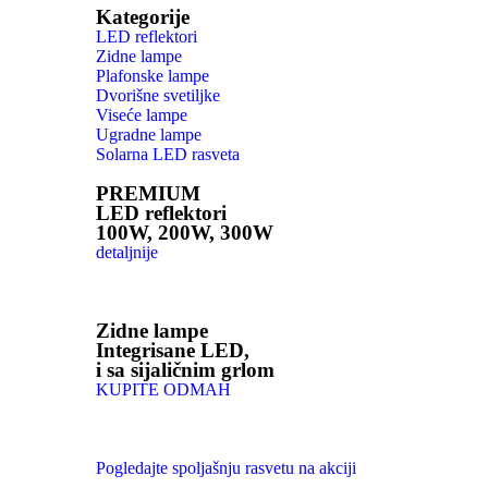
Kategorije
LED reflektori
Zidne lampe
Plafonske lampe
Dvorišne svetiljke
Viseće lampe
Ugradne lampe
Solarna LED rasveta
PREMIUM
LED reflektori
100W, 200W, 300W
detaljnije
Zidne lampe
Integrisane LED,
i sa sijaličnim grlom
KUPITE ODMAH
Pogledajte spoljašnju rasvetu na akciji