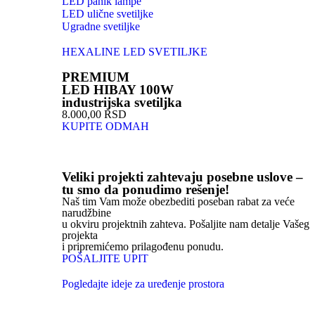
LED panik lampe
LED ulične svetiljke
Ugradne svetiljke
HEXALINE LED SVETILJKE
PREMIUM
LED HIBAY 100W
industrijska svetiljka
8.000,00 RSD
KUPITE ODMAH
Veliki projekti zahtevaju posebne uslove –
tu smo da ponudimo rešenje!
Naš tim Vam može obezbediti poseban rabat za veće
narudžbine
u okviru projektnih zahteva. Pošaljite nam detalje Vašeg
projekta
i pripremićemo prilagođenu ponudu.
POŠALJITE UPIT
Pogledajte ideje za uređenje prostora