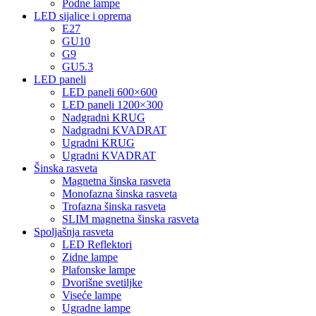
Podne lampe
LED sijalice i oprema
E27
GU10
G9
GU5.3
LED paneli
LED paneli 600×600
LED paneli 1200×300
Nadgradni KRUG
Nadgradni KVADRAT
Ugradni KRUG
Ugradni KVADRAT
Šinska rasveta
Magnetna šinska rasveta
Monofazna šinska rasveta
Trofazna šinska rasveta
SLIM magnetna šinska rasveta
Spoljašnja rasveta
LED Reflektori
Zidne lampe
Plafonske lampe
Dvorišne svetiljke
Viseće lampe
Ugradne lampe