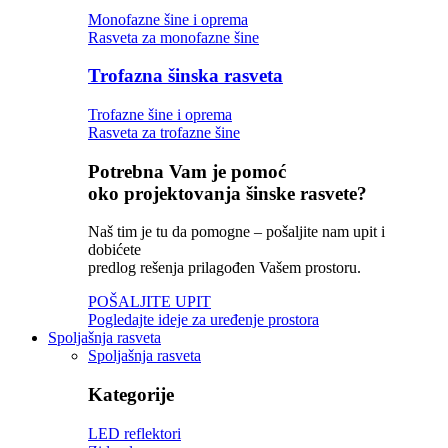
Monofazne šine i oprema
Rasveta za monofazne šine
Trofazna šinska rasveta
Trofazne šine i oprema
Rasveta za trofazne šine
Potrebna Vam je pomoć
oko projektovanja šinske rasvete?
Naš tim je tu da pomogne – pošaljite nam upit i
dobićete
predlog rešenja prilagođen Vašem prostoru.
POŠALJITE UPIT
Pogledajte ideje za uređenje prostora
Spoljašnja rasveta
Spoljašnja rasveta
Kategorije
LED reflektori