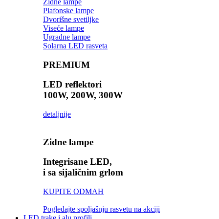
Zidne lampe
Plafonske lampe
Dvorišne svetiljke
Viseće lampe
Ugradne lampe
Solarna LED rasveta
PREMIUM
LED reflektori
100W, 200W, 300W
detaljnije
Zidne lampe
Integrisane LED,
i sa sijaličnim grlom
KUPITE ODMAH
Pogledajte spoljašnju rasvetu na akciji
LED trake i alu profili