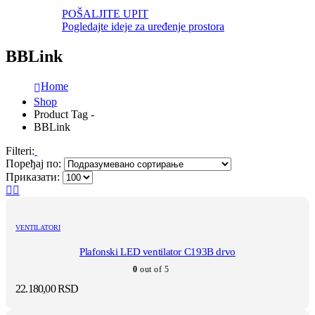
POŠALJITE UPIT
Pogledajte ideje za uređenje prostora
BBLink
Home
Shop
Product Tag -
BBLink
Filteri:
Поређај по:
Приказати:
VENTILATORI
Plafonski LED ventilator C193B drvo
0
out of 5
22.180,00
RSD