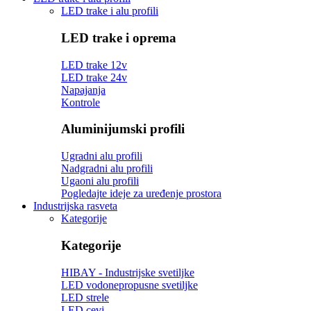
LED trake i alu profili
LED trake i oprema
LED trake 12v
LED trake 24v
Napajanja
Kontrole
Aluminijumski profili
Ugradni alu profili
Nadgradni alu profili
Ugaoni alu profili
Pogledajte ideje za uređenje prostora
Industrijska rasveta
Kategorije
Kategorije
HIBAY - Industrijske svetiljke
LED vodonepropusne svetiljke
LED strele
LED cevi