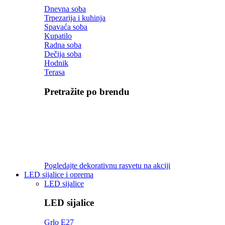
Dnevna soba
Trpezarija i kuhinja
Spavaća soba
Kupatilo
Radna soba
Dečija soba
Hodnik
Terasa
Pretražite po brendu
Pogledajte dekorativnu rasvetu na akciji
LED sijalice i oprema
LED sijalice
LED sijalice
Grlo E27