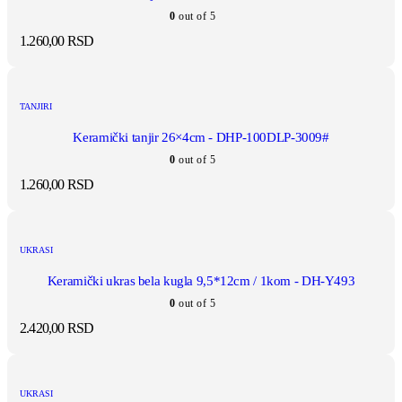
0
out of 5
1.260,00
RSD
TANJIRI
Keramički tanjir 26×4cm - DHP-100DLP-3009#
0
out of 5
1.260,00
RSD
UKRASI
Keramički ukras bela kugla 9,5*12cm / 1kom - DH-Y493
0
out of 5
2.420,00
RSD
UKRASI