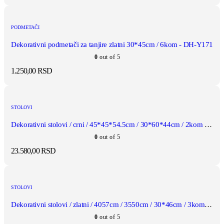
PODMETAČI
Dekorativni podmetači za tanjire zlatni 30*45cm / 6kom - DH-Y171
0
out of 5
1.250,00
RSD
STOLOVI
Dekorativni stolovi / crni / 45*45*54.5cm / 30*60*44cm / 2kom - DH-Y92
0
out of 5
23.580,00
RSD
STOLOVI
Dekorativni stolovi / zlatni / 4057cm / 3550cm / 30*46cm / 3kom - DH-Y93
0
out of 5