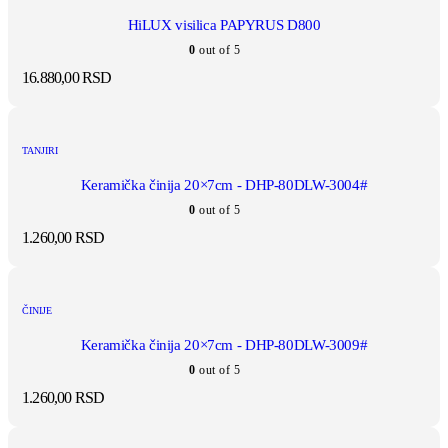
HiLUX visilica PAPYRUS D800
0
out of 5
16.880,00
RSD
TANJIRI
Keramička činija 20×7cm - DHP-80DLW-3004#
0
out of 5
1.260,00
RSD
ČINIJE
Keramička činija 20×7cm - DHP-80DLW-3009#
0
out of 5
1.260,00
RSD