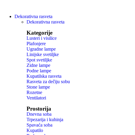
Dekorativna rasveta
Dekorativna rasveta
Kategorije
Lusteri i visilice
Plafonjere
Ugradne lampe
Linijske svetiljke
Spot svetiljke
Zidne lampe
Podne lampe
Kupatilska rasveta
Rasveta za dečiju sobu
Stone lampe
Rozetne
Ventilatori
Prostorija
Dnevna soba
Trpezarija i kuhinja
Spavaća soba
Kupatilo