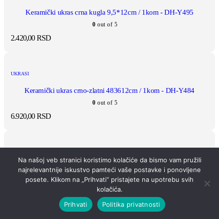
Keramički ukras crna kugla 9,5*12cm / 1kom - DH-Y495
0
out of 5
2.420,00
RSD
UKRASI
Keramički ukras crno-zlatni 483612cm / 1kom - DH-Y484
0
out of 5
6.920,00
RSD
UKRASI
Na našoj veb stranici koristimo kolačiće da bismo vam pružili
Keramički ukras sivi astronaut 19526cm / 1kom - DH-Y489
najrelevantnije iskustvo pamteći vaše postavke i ponovljene
posete. Klikom na „Prihvati“ pristajete na upotrebu svih
0
out of 5
kolačića.
3.690,00
RSD
Prihvati
Politika privatnosti