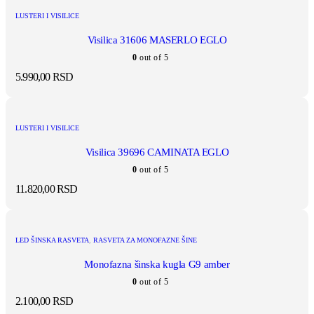
LUSTERI I VISILICE
Visilica 31606 MASERLO EGLO
0
out of 5
5.990,00
RSD
LUSTERI I VISILICE
Visilica 39696 CAMINATA EGLO
0
out of 5
11.820,00
RSD
LED ŠINSKA RASVETA
,
RASVETA ZA MONOFAZNE ŠINE
Monofazna šinska kugla G9 amber
0
out of 5
2.100,00
RSD