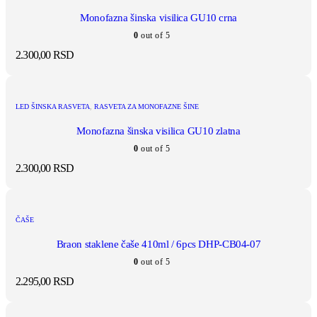
Monofazna šinska visilica GU10 crna
0
out of 5
2.300,00
RSD
LED ŠINSKA RASVETA
,
RASVETA ZA MONOFAZNE ŠINE
Monofazna šinska visilica GU10 zlatna
0
out of 5
2.300,00
RSD
ČAŠE
Braon staklene čaše 410ml / 6pcs DHP-CB04-07
0
out of 5
2.295,00
RSD