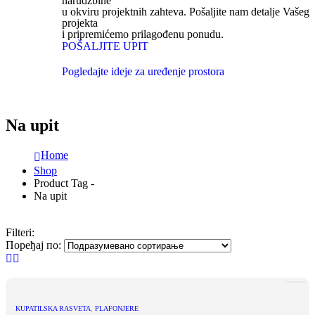
narudžbine
u okviru projektnih zahteva. Pošaljite nam detalje Vašeg
projekta
i pripremićemo prilagođenu ponudu.
POŠALJITE UPIT
Pogledajte ideje za uređenje prostora
Na upit
Home
Shop
Product Tag -
Na upit
Filteri:
Поређај по:
KUPATILSKA RASVETA
,
PLAFONJERE