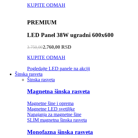
KUPITE ODMAH
PREMIUM
LED Panel 38W ugradni 600x600
2.760,00 RSD
3.750,00
KUPITE ODMAH
Pogledajte LED panele na akciji
Šinska rasveta
Šinska rasveta
Magnetna šinska rasveta
Magnetne šine i oprema
Magnetne LED svetiljke
Napajanja za magnetne šine
SLIM magnetna šinska rasveta
Monofazna šinska rasveta