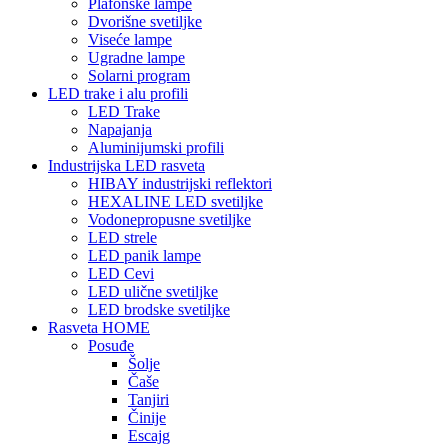
Plafonske lampe
Dvorišne svetiljke
Viseće lampe
Ugradne lampe
Solarni program
LED trake i alu profili
LED Trake
Napajanja
Aluminijumski profili
Industrijska LED rasveta
HIBAY industrijski reflektori
HEXALINE LED svetiljke
Vodonepropusne svetiljke
LED strele
LED panik lampe
LED Cevi
LED ulične svetiljke
LED brodske svetiljke
Rasveta HOME
Posuđe
Šolje
Čaše
Tanjiri
Činije
Escajg