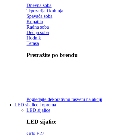
Dnevna soba
Trpezarija i kuhinja
Spavaća soba
Kupatilo
Radna soba
Dečija soba
Hodnik
Terasa
Pretražite po brendu
Pogledajte dekorativnu rasvetu na akciji
LED sijalice i oprema
LED sijalice
LED sijalice
Grlo E27