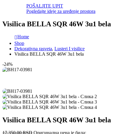
POŠALJITE UPIT
Pogledajte ideje za uređenje prostora
Visilica BELLA SQR 46W 3u1 bela
Home
Shop
Dekorativna rasveta
,
Lusteri I visilice
Visilica BELLA SQR 46W 3u1 bela
-24%
Visilica BELLA SQR 46W 3u1 bela
17.350,00
RSD
Оригинална цена је била: