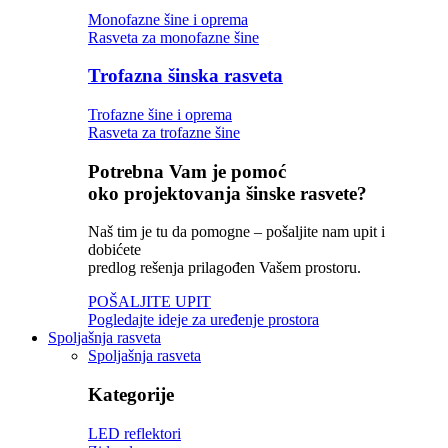
Monofazne šine i oprema
Rasveta za monofazne šine
Trofazna šinska rasveta
Trofazne šine i oprema
Rasveta za trofazne šine
Potrebna Vam je pomoć
oko projektovanja šinske rasvete?
Naš tim je tu da pomogne – pošaljite nam upit i
dobićete
predlog rešenja prilagođen Vašem prostoru.
POŠALJITE UPIT
Pogledajte ideje za uređenje prostora
Spoljašnja rasveta
Spoljašnja rasveta
Kategorije
LED reflektori