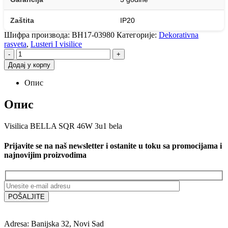
Zaštita
IP20
Шифра производа:
BH17-03980
Категорије:
Dekorativna
rasveta
,
Lusteri I visilice
-
+
Додај у корпу
Опис
Опис
Visilica BELLA SQR 46W 3u1 bela
Prijavite se na naš newsletter i ostanite u toku sa promocijama i
najnovijim proizvodima
Adresa: Banijska 32, Novi Sad