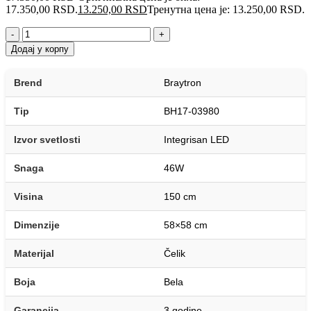
17.350,00 RSD.
13.250,00
RSD
Тренутна цена је: 13.250,00 RSD.
-
+
Додај у корпу
Brend
Braytron
Tip
BH17-03980
Izvor svetlosti
Integrisan LED
Snaga
46W
Visina
150 cm
Dimenzije
58×58 cm
Materijal
Čelik
Boja
Bela
Garancija
3 godine