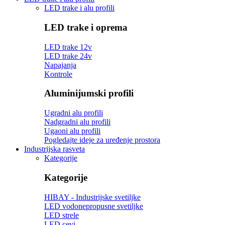
LED trake i alu profili
LED trake i oprema
LED trake 12v
LED trake 24v
Napajanja
Kontrole
Aluminijumski profili
Ugradni alu profili
Nadgradni alu profili
Ugaoni alu profili
Pogledajte ideje za uređenje prostora
Industrijska rasveta
Kategorije
Kategorije
HIBAY - Industrijske svetiljke
LED vodonepropusne svetiljke
LED strele
LED cevi