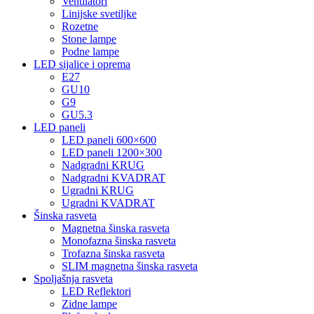
Ventilatori
Linijske svetiljke
Rozetne
Stone lampe
Podne lampe
LED sijalice i oprema
E27
GU10
G9
GU5.3
LED paneli
LED paneli 600×600
LED paneli 1200×300
Nadgradni KRUG
Nadgradni KVADRAT
Ugradni KRUG
Ugradni KVADRAT
Šinska rasveta
Magnetna šinska rasveta
Monofazna šinska rasveta
Trofazna šinska rasveta
SLIM magnetna šinska rasveta
Spoljašnja rasveta
LED Reflektori
Zidne lampe