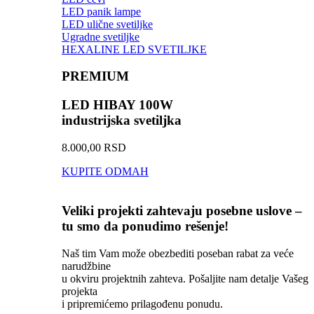
LED panik lampe
LED ulične svetiljke
Ugradne svetiljke
HEXALINE LED SVETILJKE
PREMIUM
LED HIBAY 100W
industrijska svetiljka
8.000,00 RSD
KUPITE ODMAH
Veliki projekti zahtevaju posebne uslove –
tu smo da ponudimo rešenje!
Naš tim Vam može obezbediti poseban rabat za veće
narudžbine
u okviru projektnih zahteva. Pošaljite nam detalje Vašeg
projekta
i pripremićemo prilagođenu ponudu.