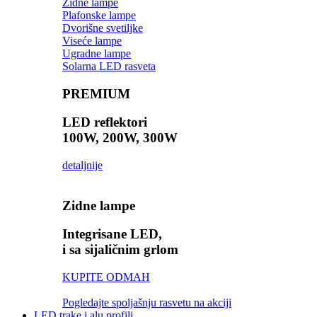
Zidne lampe
Plafonske lampe
Dvorišne svetiljke
Viseće lampe
Ugradne lampe
Solarna LED rasveta
PREMIUM
LED reflektori
100W, 200W, 300W
detaljnije
Zidne lampe
Integrisane LED,
i sa sijaličnim grlom
KUPITE ODMAH
Pogledajte spoljašnju rasvetu na akciji
LED trake i alu profili