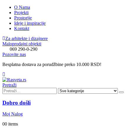
O Nama
Projekti
Prostorije
Ideje i inspiracije
Kontakt
Za arhitekte i dizajnere
Maloprodajni objekti
069 290-0-290
Pozovite nas
Besplatna dostava za porudžbine preko 10.000 RSD!
Pretraži
Dobro došli
Moj Nalog
0
0 items