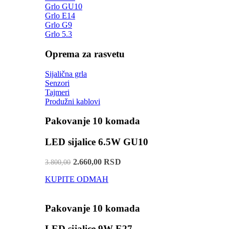
Grlo GU10
Grlo E14
Grlo G9
Grlo 5.3
Oprema za rasvetu
Sijalična grla
Senzori
Tajmeri
Produžni kablovi
Pakovanje 10 komada
LED sijalice 6.5W GU10
2.660,00 RSD
3.800,00
KUPITE ODMAH
Pakovanje 10 komada
LED sijalice 9W E27