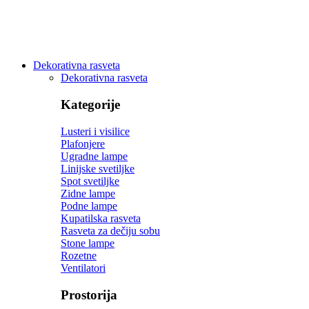
Dekorativna rasveta
Dekorativna rasveta
Kategorije
Lusteri i visilice
Plafonjere
Ugradne lampe
Linijske svetiljke
Spot svetiljke
Zidne lampe
Podne lampe
Kupatilska rasveta
Rasveta za dečiju sobu
Stone lampe
Rozetne
Ventilatori
Prostorija