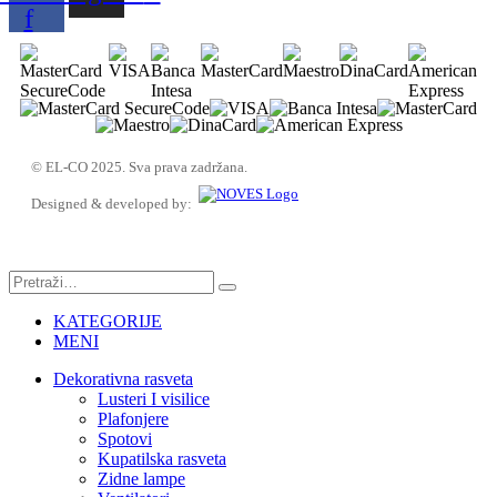
f
© EL-CO 2025. Sva prava zadržana.
Designed & developed by:
KATEGORIJE
MENI
Dekorativna rasveta
Lusteri I visilice
Plafonjere
Spotovi
Kupatilska rasveta
Zidne lampe