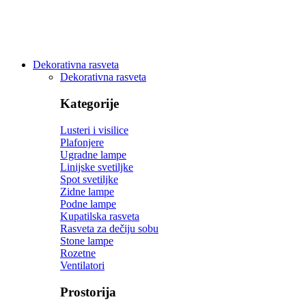
Dekorativna rasveta
Dekorativna rasveta
Kategorije
Lusteri i visilice
Plafonjere
Ugradne lampe
Linijske svetiljke
Spot svetiljke
Zidne lampe
Podne lampe
Kupatilska rasveta
Rasveta za dečiju sobu
Stone lampe
Rozetne
Ventilatori
Prostorija