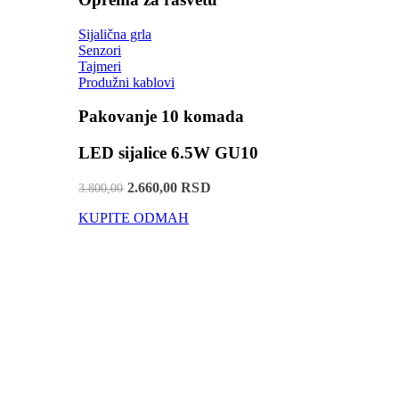
Sijalična grla
Senzori
Tajmeri
Produžni kablovi
Pakovanje 10 komada
LED sijalice 6.5W GU10
2.660,00 RSD
3.800,00
KUPITE ODMAH