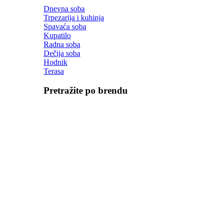
Dnevna soba
Trpezarija i kuhinja
Spavaća soba
Kupatilo
Radna soba
Dečija soba
Hodnik
Terasa
Pretražite po brendu