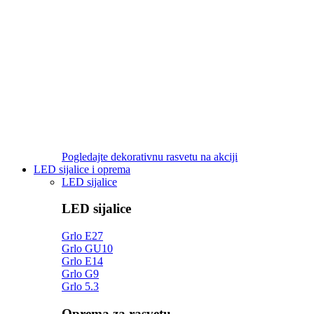
Pogledajte dekorativnu rasvetu na akciji
LED sijalice i oprema
LED sijalice
LED sijalice
Grlo E27
Grlo GU10
Grlo E14
Grlo G9
Grlo 5.3
Oprema za rasvetu