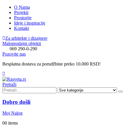
O Nama
Projekti
Prostorije
Ideje i inspiracije
Kontakt
Za arhitekte i dizajnere
Maloprodajni objekti
069 290-0-290
Pozovite nas
Besplatna dostava za porudžbine preko 10.000 RSD!
Pretraži
Dobro došli
Moj Nalog
0
0 items