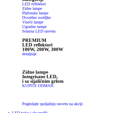
LED reflektori
Zidne lampe
Plafonske lampe
Dvorišne svetiljke
Viseće lampe
Ugradne lampe
Solarna LED rasveta
PREMIUM
LED reflektori
100W, 200W, 300W
detaljnije
Zidne lampe
Integrisane LED,
i sa sijaličnim grlom
KUPITE ODMAH
Pogledajte spoljašnju rasvetu na akciji
LED trake i alu profili