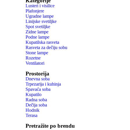
Kategorije
Lusteri i visilice
Plafonjere
Ugradne lampe
Linijske svetiljke
Spot svetiljke
Zidne lampe
Podne lampe
Kupatilska rasveta
Rasveta za dečiju sobu
Stone lampe
Rozetne
Ventilatori
Prostorija
Dnevna soba
Trpezarija i kuhinja
Spavaća soba
Kupatilo
Radna soba
Dečija soba
Hodnik
Terasa
Pretražite po brendu