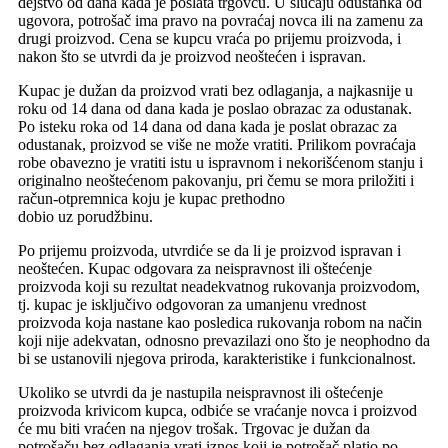
dejstvo od dana kada je poslata trgovcu. U slučaju odustanka od
ugovora, potrošač ima pravo na povraćaj novca ili na zamenu za
drugi proizvod. Cena se kupcu vraća po prijemu proizvoda, i
nakon što se utvrdi da je proizvod neoštećen i ispravan.
Kupac je dužan da proizvod vrati bez odlaganja, a najkasnije u
roku od 14 dana od dana kada je poslao obrazac za odustanak.
Po isteku roka od 14 dana od dana kada je poslat obrazac za
odustanak, proizvod se više ne može vratiti. Prilikom povraćaja
robe obavezno je vratiti istu u ispravnom i nekorišćenom stanju i
originalno neoštećenom pakovanju, pri čemu se mora priložiti i
račun-otpremnica koju je kupac prethodno
dobio uz porudžbinu.
Po prijemu proizvoda, utvrdiće se da li je proizvod ispravan i
neoštećen. Kupac odgovara za neispravnost ili oštećenje
proizvoda koji su rezultat neadekvatnog rukovanja proizvodom,
tj. kupac je isključivo odgovoran za umanjenu vrednost
proizvoda koja nastane kao posledica rukovanja robom na način
koji nije adekvatan, odnosno prevazilazi ono što je neophodno da
bi se ustanovili njegova priroda, karakteristike i funkcionalnost.
Ukoliko se utvrdi da je nastupila neispravnost ili oštećenje
proizvoda krivicom kupca, odbiće se vraćanje novca i proizvod
će mu biti vraćen na njegov trošak. Trgovac je dužan da
potrošaču bez odlaganja vrati iznos koji je potrošač platio po