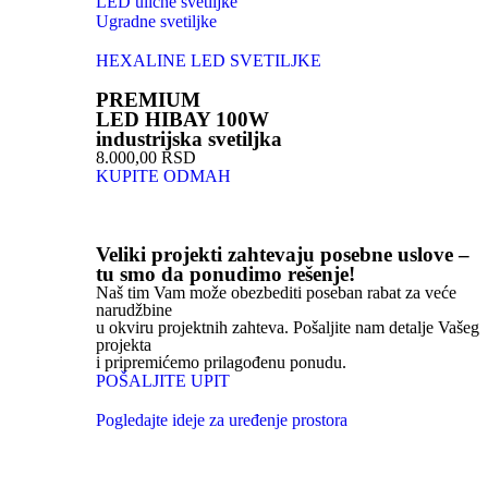
LED ulične svetiljke
Ugradne svetiljke
HEXALINE LED SVETILJKE
PREMIUM
LED HIBAY 100W
industrijska svetiljka
8.000,00 RSD
KUPITE ODMAH
Veliki projekti zahtevaju posebne uslove –
tu smo da ponudimo rešenje!
Naš tim Vam može obezbediti poseban rabat za veće
narudžbine
u okviru projektnih zahteva. Pošaljite nam detalje Vašeg
projekta
i pripremićemo prilagođenu ponudu.
POŠALJITE UPIT
Pogledajte ideje za uređenje prostora