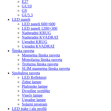
E27
GU10
G9
GU5.3
LED paneli
LED paneli 600×600
LED paneli 1200×300
Nadgradni KRUG
Nadgradni KVADRAT
Ugradni KRUG
Ugradni KVADRAT
Šinska rasveta
Magnetna šinska rasveta
Monofazna šinska rasveta
Trofazna šinska rasveta
SLIM magnetna šinska rasveta
Spoljašnja rasveta
LED Reflektori
Zidne lampe
Plafonske lampe
Dvorišne svetiljke
Viseće lampe
Ugradne lampe
Solarni program
LED trake i alu profili