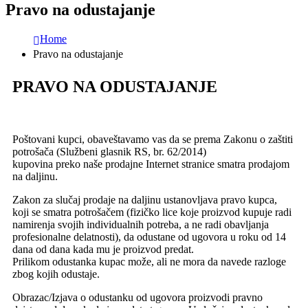
Pravo na odustajanje
Home
Pravo na odustajanje
PRAVO NA ODUSTAJANJE
Poštovani kupci, obaveštavamo vas da se prema Zakonu o zaštiti
potrošača (Službeni glasnik RS, br. 62/2014)
kupovina preko naše prodajne Internet stranice smatra prodajom
na daljinu.
Zakon za slučaj prodaje na daljinu ustanovljava pravo kupca,
koji se smatra potrošačem (fizičko lice koje proizvod kupuje radi
namirenja svojih individualnih potreba, a ne radi obavljanja
profesionalne delatnosti), da odustane od ugovora u roku od 14
dana od dana kada mu je proizvod predat.
Prilikom odustanka kupac može, ali ne mora da navede razloge
zbog kojih odustaje.
Obrazac/Izjava o odustanku od ugovora proizvodi pravno