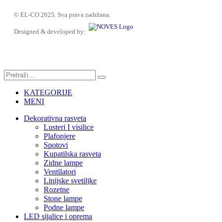
© EL-CO 2025. Sva prava zadržana.
Designed & developed by:
KATEGORIJE
MENI
Dekorativna rasveta
Lusteri I visilice
Plafonjere
Spotovi
Kupatilska rasveta
Zidne lampe
Ventilatori
Linijske svetiljke
Rozetne
Stone lampe
Podne lampe
LED sijalice i oprema