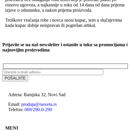
osnovu ugovora, a najkasnije u roku od 14 dana od dana prijema
izjave o odustanku, a nakon prijema proizvoda.
Troškove vraćanja robe i novca snosi kupac, sem u slučajevima
kada kupac dobije neispravan ili pogrešan artikal.
Prijavite se na naš newsletter i ostanite u toku sa promocijama i
najnovijim proizvodima
Adresa: Banijska 32, Novi Sad
Email:
prodaja@rasveta.rs
Telefon:
069/290-0-290
MENI