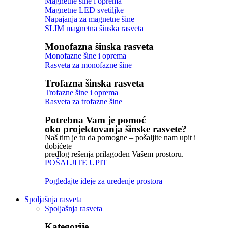
Magnetne šine i oprema
Magnetne LED svetiljke
Napajanja za magnetne šine
SLIM magnetna šinska rasveta
Monofazna šinska rasveta
Monofazne šine i oprema
Rasveta za monofazne šine
Trofazna šinska rasveta
Trofazne šine i oprema
Rasveta za trofazne šine
Potrebna Vam je pomoć
oko projektovanja šinske rasvete?
Naš tim je tu da pomogne – pošaljite nam upit i
dobićete
predlog rešenja prilagođen Vašem prostoru.
POŠALJITE UPIT
Pogledajte ideje za uređenje prostora
Spoljašnja rasveta
Spoljašnja rasveta
Kategorije