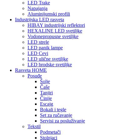
LED Trake
Napajanja
Aluminijumski profili
Industrijska LED rasveta
HIBAY industrijski reflektori
HEXALINE LED svetiljke
Vodonepropusne svetiljke
LED strele
LED panik lampe
LED Cevi
LED ulične svetiljke
LED brodske svetiljke
Rasveta HOME
Posuđe
Šolje
Čaše
Tanjiri
Činije
Escajg
Bokali i tegle
Set za ručavanje
Servisi za posluživanje
Tekstil
Podmetači
Stolnjaci