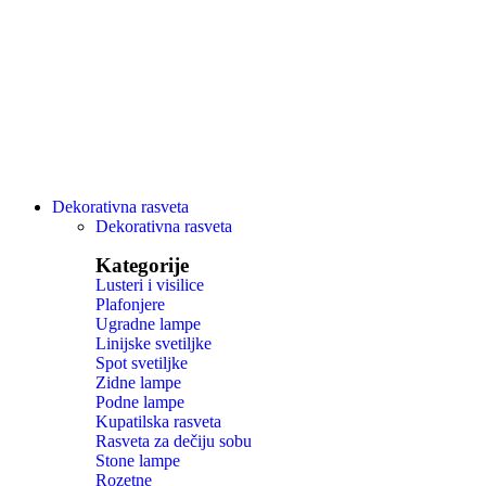
Dekorativna rasveta
Dekorativna rasveta
Kategorije
Lusteri i visilice
Plafonjere
Ugradne lampe
Linijske svetiljke
Spot svetiljke
Zidne lampe
Podne lampe
Kupatilska rasveta
Rasveta za dečiju sobu
Stone lampe
Rozetne