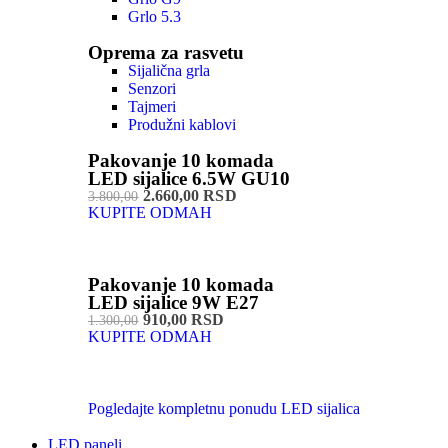
Grlo 5.3
Oprema za rasvetu
Sijalična grla
Senzori
Tajmeri
Produžni kablovi
Pakovanje 10 komada
LED sijalice 6.5W GU10
2.660,00 RSD
3.800,00
KUPITE ODMAH
Pakovanje 10 komada
LED sijalice 9W E27
910,00 RSD
1.300,00
KUPITE ODMAH
Pogledajte kompletnu ponudu LED sijalica
LED paneli