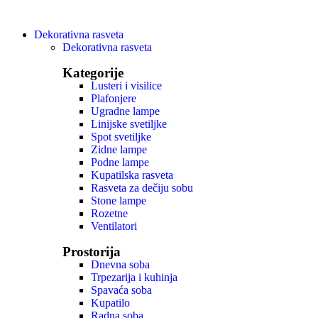
Dekorativna rasveta
Dekorativna rasveta
Kategorije
Lusteri i visilice
Plafonjere
Ugradne lampe
Linijske svetiljke
Spot svetiljke
Zidne lampe
Podne lampe
Kupatilska rasveta
Rasveta za dečiju sobu
Stone lampe
Rozetne
Ventilatori
Prostorija
Dnevna soba
Trpezarija i kuhinja
Spavaća soba
Kupatilo
Radna soba