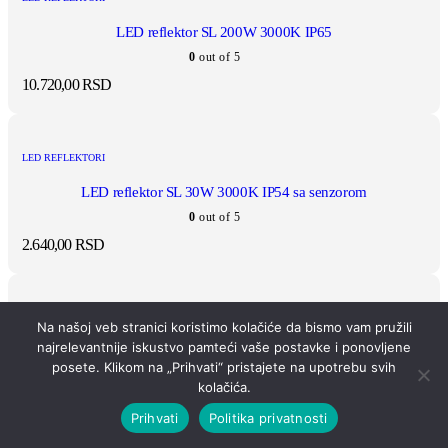
LED reflektor SL 200W 3000K IP65
0
out of 5
10.720,00
RSD
LED REFLEKTORI
LED reflektor SL 30W 3000K IP54 sa senzorom
0
out of 5
2.640,00
RSD
LED REFLEKTORI
Na našoj veb stranici koristimo kolačiće da bismo vam pružili
najrelevantnije iskustvo pamteći vaše postavke i ponovljene
LED reflektor SL 30W 6500K IP54 sa senzorom
posete. Klikom na „Prihvati“ pristajete na upotrebu svih
0
out of 5
kolačića.
2.640,00
RSD
Prihvati
Politika privatnosti