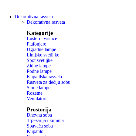
Dekorativna rasveta
Dekorativna rasveta
Kategorije
Lusteri i visilice
Plafonjere
Ugradne lampe
Linijske svetiljke
Spot svetiljke
Zidne lampe
Podne lampe
Kupatilska rasveta
Rasveta za dečiju sobu
Stone lampe
Rozetne
Ventilatori
Prostorija
Dnevna soba
Trpezarija i kuhinja
Spavaća soba
Kupatilo