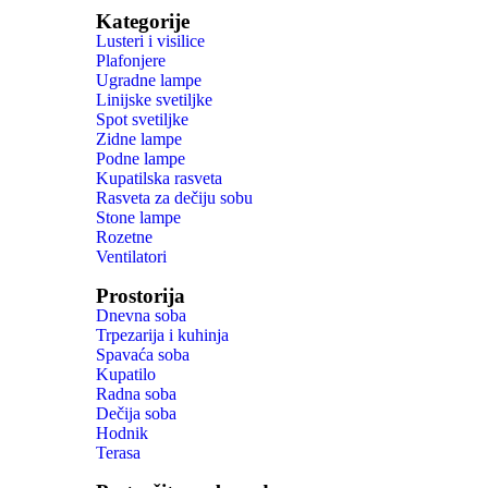
Kategorije
Lusteri i visilice
Plafonjere
Ugradne lampe
Linijske svetiljke
Spot svetiljke
Zidne lampe
Podne lampe
Kupatilska rasveta
Rasveta za dečiju sobu
Stone lampe
Rozetne
Ventilatori
Prostorija
Dnevna soba
Trpezarija i kuhinja
Spavaća soba
Kupatilo
Radna soba
Dečija soba
Hodnik
Terasa