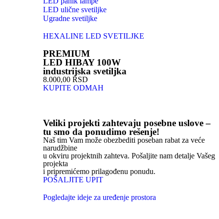
LED panik lampe
LED ulične svetiljke
Ugradne svetiljke
HEXALINE LED SVETILJKE
PREMIUM
LED HIBAY 100W
industrijska svetiljka
8.000,00 RSD
KUPITE ODMAH
Veliki projekti zahtevaju posebne uslove –
tu smo da ponudimo rešenje!
Naš tim Vam može obezbediti poseban rabat za veće
narudžbine
u okviru projektnih zahteva. Pošaljite nam detalje Vašeg
projekta
i pripremićemo prilagođenu ponudu.
POŠALJITE UPIT
Pogledajte ideje za uređenje prostora