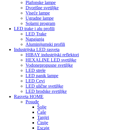
Plafonske lampe
Dvorišne svetiljke
Viseće lampe
Ugradne lampe
Solarni program
LED trake i alu profili
LED Trake
Napajanja
Aluminijumski profili
Industrijska LED rasveta
HIBAY industrijski reflektori
HEXALINE LED svetiljke
Vodonepropusne svetiljke
LED strele
LED panik lampe
LED Cevi
LED ulične svetiljke
LED brodske svetiljke
Rasveta HOME
Posuđe
Šolje
Čaše
Tanjiri
Činije
Escajg