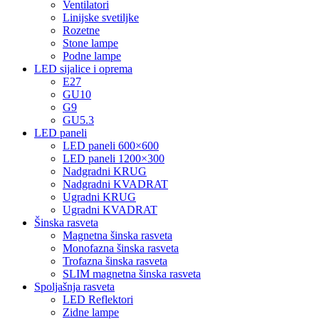
Ventilatori
Linijske svetiljke
Rozetne
Stone lampe
Podne lampe
LED sijalice i oprema
E27
GU10
G9
GU5.3
LED paneli
LED paneli 600×600
LED paneli 1200×300
Nadgradni KRUG
Nadgradni KVADRAT
Ugradni KRUG
Ugradni KVADRAT
Šinska rasveta
Magnetna šinska rasveta
Monofazna šinska rasveta
Trofazna šinska rasveta
SLIM magnetna šinska rasveta
Spoljašnja rasveta
LED Reflektori
Zidne lampe