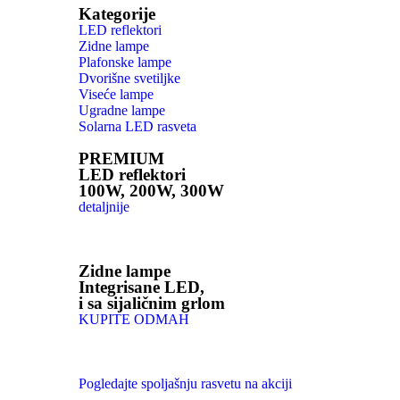
Kategorije
LED reflektori
Zidne lampe
Plafonske lampe
Dvorišne svetiljke
Viseće lampe
Ugradne lampe
Solarna LED rasveta
PREMIUM
LED reflektori
100W, 200W, 300W
detaljnije
Zidne lampe
Integrisane LED,
i sa sijaličnim grlom
KUPITE ODMAH
Pogledajte spoljašnju rasvetu na akciji