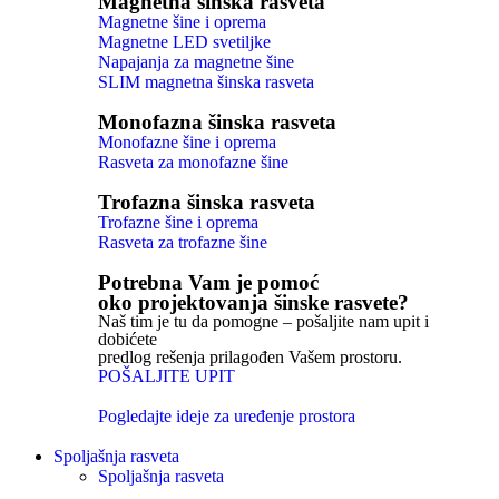
Magnetna šinska rasveta
Magnetne šine i oprema
Magnetne LED svetiljke
Napajanja za magnetne šine
SLIM magnetna šinska rasveta
Monofazna šinska rasveta
Monofazne šine i oprema
Rasveta za monofazne šine
Trofazna šinska rasveta
Trofazne šine i oprema
Rasveta za trofazne šine
Potrebna Vam je pomoć
oko projektovanja šinske rasvete?
Naš tim je tu da pomogne – pošaljite nam upit i
dobićete
predlog rešenja prilagođen Vašem prostoru.
POŠALJITE UPIT
Pogledajte ideje za uređenje prostora
Spoljašnja rasveta
Spoljašnja rasveta