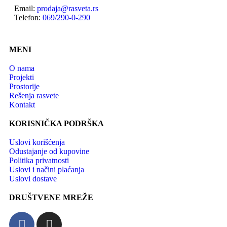
Email:
prodaja@rasveta.rs
Telefon:
069/290-0-290
MENI
O nama
Projekti
Prostorije
Rešenja rasvete
Kontakt
KORISNIČKA PODRŠKA
Uslovi korišćenja
Odustajanje od kupovine
Politika privatnosti
Uslovi i načini plaćanja
Uslovi dostave
DRUŠTVENE MREŽE