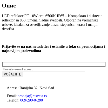
Опис
LED reflektor FC 10W crni 6500K IP65 – Kompaktan i diskretan
reflektor sa 850 lumena hladne svetlosti. Otporan na vremenske
uslove, idealan za osvetljavanje ulaza, stepenica, terasa i manjih
dvorišta.
Prijavite se na naš newsletter i ostanite u toku sa promocijama i
najnovijim proizvodima
Adresa: Banijska 32, Novi Sad
Email:
prodaja@rasveta.rs
Telefon:
069/290-0-290