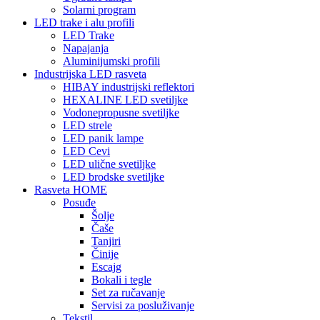
Solarni program
LED trake i alu profili
LED Trake
Napajanja
Aluminijumski profili
Industrijska LED rasveta
HIBAY industrijski reflektori
HEXALINE LED svetiljke
Vodonepropusne svetiljke
LED strele
LED panik lampe
LED Cevi
LED ulične svetiljke
LED brodske svetiljke
Rasveta HOME
Posuđe
Šolje
Čaše
Tanjiri
Činije
Escajg
Bokali i tegle
Set za ručavanje
Servisi za posluživanje
Tekstil