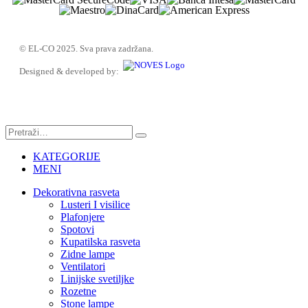
© EL-CO 2025. Sva prava zadržana.
Designed & developed by:
KATEGORIJE
MENI
Dekorativna rasveta
Lusteri I visilice
Plafonjere
Spotovi
Kupatilska rasveta
Zidne lampe
Ventilatori
Linijske svetiljke
Rozetne
Stone lampe