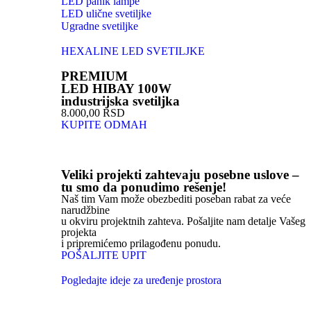
LED panik lampe
LED ulične svetiljke
Ugradne svetiljke
HEXALINE LED SVETILJKE
PREMIUM
LED HIBAY 100W
industrijska svetiljka
8.000,00 RSD
KUPITE ODMAH
Veliki projekti zahtevaju posebne uslove –
tu smo da ponudimo rešenje!
Naš tim Vam može obezbediti poseban rabat za veće
narudžbine
u okviru projektnih zahteva. Pošaljite nam detalje Vašeg
projekta
i pripremićemo prilagođenu ponudu.
POŠALJITE UPIT
Pogledajte ideje za uređenje prostora