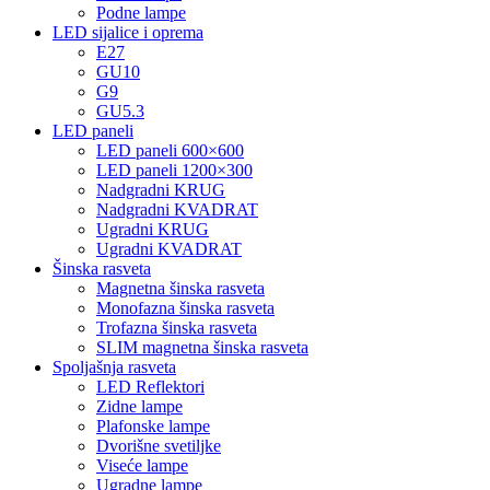
Podne lampe
LED sijalice i oprema
E27
GU10
G9
GU5.3
LED paneli
LED paneli 600×600
LED paneli 1200×300
Nadgradni KRUG
Nadgradni KVADRAT
Ugradni KRUG
Ugradni KVADRAT
Šinska rasveta
Magnetna šinska rasveta
Monofazna šinska rasveta
Trofazna šinska rasveta
SLIM magnetna šinska rasveta
Spoljašnja rasveta
LED Reflektori
Zidne lampe
Plafonske lampe
Dvorišne svetiljke
Viseće lampe
Ugradne lampe