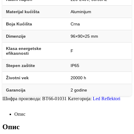
Materijal kućišta
Aluminijum
Boja Kućišta
Crna
Dimenzije
96×90×25 mm
Klasa energetske
F
efikasnosti
Stepen zaštite
IP65
Životni vek
20000 h
Garancija
2 godine
Шифра производа:
BT66-01031
Категорија:
Led Reflektori
Опис
Опис