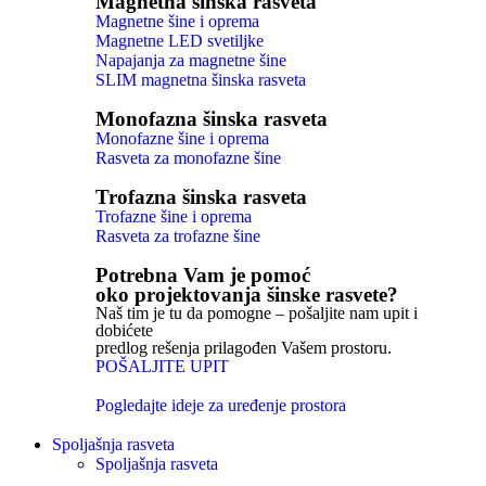
Magnetna šinska rasveta
Magnetne šine i oprema
Magnetne LED svetiljke
Napajanja za magnetne šine
SLIM magnetna šinska rasveta
Monofazna šinska rasveta
Monofazne šine i oprema
Rasveta za monofazne šine
Trofazna šinska rasveta
Trofazne šine i oprema
Rasveta za trofazne šine
Potrebna Vam je pomoć
oko projektovanja šinske rasvete?
Naš tim je tu da pomogne – pošaljite nam upit i
dobićete
predlog rešenja prilagođen Vašem prostoru.
POŠALJITE UPIT
Pogledajte ideje za uređenje prostora
Spoljašnja rasveta
Spoljašnja rasveta