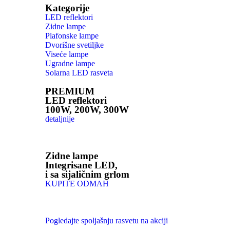
Kategorije
LED reflektori
Zidne lampe
Plafonske lampe
Dvorišne svetiljke
Viseće lampe
Ugradne lampe
Solarna LED rasveta
PREMIUM
LED reflektori
100W, 200W, 300W
detaljnije
Zidne lampe
Integrisane LED,
i sa sijaličnim grlom
KUPITE ODMAH
Pogledajte spoljašnju rasvetu na akciji