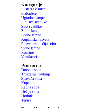
Kategorije
Lusteri i visilice
Plafonjere
Ugradne lampe
Linijske svetiljke
Spot svetiljke
Zidne lampe
Podne lampe
Kupatilska rasveta
Rasveta za dečiju sobu
Stone lampe
Rozetne
Ventilatori
Prostorija
Dnevna soba
Trpezarija i kuhinja
Spavaća soba
Kupatilo
Radna soba
Dečija soba
Hodnik
Terasa