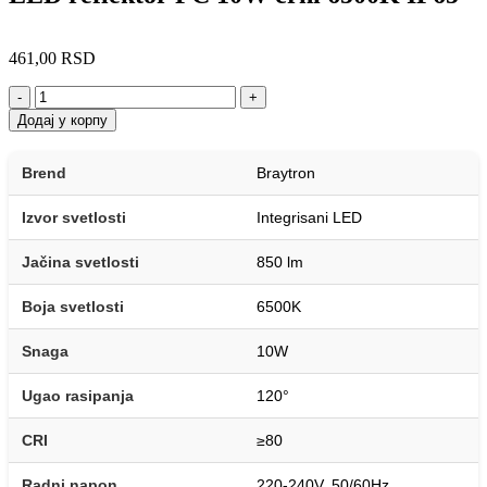
461,00
RSD
-
+
Додај у корпу
Brend
Braytron
Izvor svetlosti
Integrisani LED
Jačina svetlosti
850 lm
Boja svetlosti
6500K
Snaga
10W
Ugao rasipanja
120°
CRI
≥80
Radni napon
220-240V, 50/60Hz