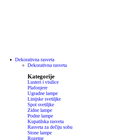
Dekorativna rasveta
Dekorativna rasveta
Kategorije
Lusteri i visilice
Plafonjere
Ugradne lampe
Linijske svetiljke
Spot svetiljke
Zidne lampe
Podne lampe
Kupatilska rasveta
Rasveta za dečiju sobu
Stone lampe
Rozetne