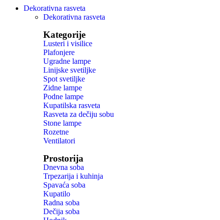
Dekorativna rasveta
Dekorativna rasveta
Kategorije
Lusteri i visilice
Plafonjere
Ugradne lampe
Linijske svetiljke
Spot svetiljke
Zidne lampe
Podne lampe
Kupatilska rasveta
Rasveta za dečiju sobu
Stone lampe
Rozetne
Ventilatori
Prostorija
Dnevna soba
Trpezarija i kuhinja
Spavaća soba
Kupatilo
Radna soba
Dečija soba