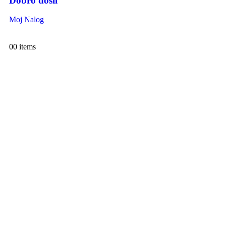
Dobro došli
Moj Nalog
0
0 items