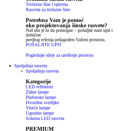
Trofazne šine i oprema
Rasveta za trofazne šine
Potrebna Vam je pomoć
oko projektovanja šinske rasvete?
Naš tim je tu da pomogne – pošaljite nam upit i
dobićete
predlog rešenja prilagođen Vašem prostoru.
POŠALJITE UPIT
Pogledajte ideje za uređenje prostora
Spoljašnja rasveta
Spoljašnja rasveta
Kategorije
LED reflektori
Zidne lampe
Plafonske lampe
Dvorišne svetiljke
Viseće lampe
Ugradne lampe
Solarna LED rasveta
PREMIUM