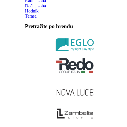
Radna soba
Dečija soba
Hodnik
Terasa
Pretražite po brendu