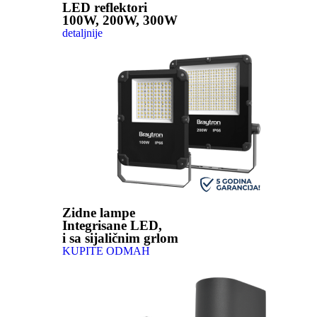
LED reflektori
100W, 200W, 300W
detaljnije
Zidne lampe
Integrisane LED,
i sa sijaličnim grlom
KUPITE ODMAH