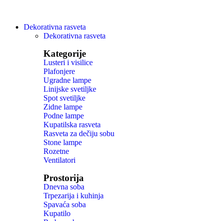
Dekorativna rasveta
Dekorativna rasveta
Kategorije
Lusteri i visilice
Plafonjere
Ugradne lampe
Linijske svetiljke
Spot svetiljke
Zidne lampe
Podne lampe
Kupatilska rasveta
Rasveta za dečiju sobu
Stone lampe
Rozetne
Ventilatori
Prostorija
Dnevna soba
Trpezarija i kuhinja
Spavaća soba
Kupatilo