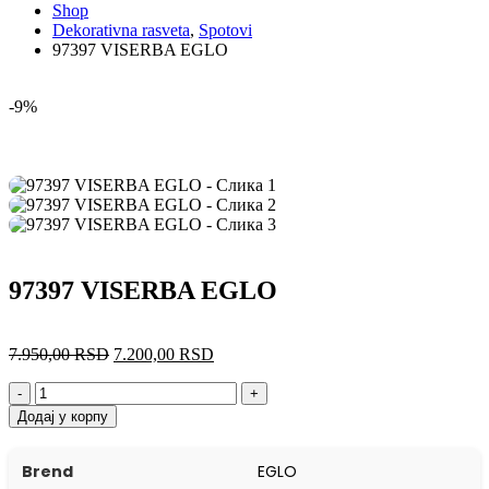
Shop
Dekorativna rasveta
,
Spotovi
97397 VISERBA EGLO
-9%
97397 VISERBA EGLO
7.950,00
RSD
7.200,00
RSD
-
+
Додај у корпу
Brend
EGLO