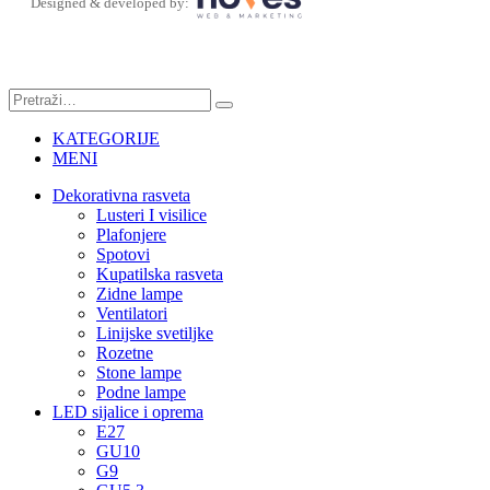
Designed & developed by:
KATEGORIJE
MENI
Dekorativna rasveta
Lusteri I visilice
Plafonjere
Spotovi
Kupatilska rasveta
Zidne lampe
Ventilatori
Linijske svetiljke
Rozetne
Stone lampe
Podne lampe
LED sijalice i oprema
E27
GU10
G9