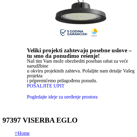
Veliki projekti zahtevaju posebne uslove –
tu smo da ponudimo rešenje!
Naš tim Vam može obezbediti poseban rabat za veće
narudžbine
u okviru projektnih zahteva. Pošaljite nam detalje Vašeg
projekta
i pripremićemo prilagođenu ponudu.
POŠALJITE UPIT
Pogledajte ideje za uređenje prostora
97397 VISERBA EGLO
Home