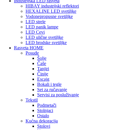
Industrijska LED rasveta
HIBAY industrijski reflektori
HEXALINE LED svetiljke
Vodonepropusne svetiljke
LED strele
LED panik lampe
LED Cevi
LED ulične svetiljke
LED brodske svetiljke
Rasveta HOME
Posuđe
Šolje
Čaše
Tanjiri
Činije
Escajg
Bokali i tegle
Set za ručavanje
Servisi za posluživanje
Tekstil
Podmetači
Stolnjaci
Ostalo
Kućna dekoracija
Stolovi