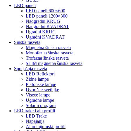
GU5.3
LED paneli
LED paneli 600×600
LED paneli 1200×300
Nadgradni KRUG
Nadgradni KVADRAT
Ugradni KRUG
Ugradni KVADRAT
Šinska rasveta
Magnetna šinska rasveta
Monofazna šinska rasveta
Trofazna šinska rasveta
SLIM magnetna šinska rasveta
Spoljašnja rasveta
LED Reflektori
Zidne lampe
Plafonske lampe
Dvorišne svetiljke
Viseće lampe
Ugradne lampe
Solarni program
LED trake i alu profili
LED Trake
Napajanja
Aluminijumski profili