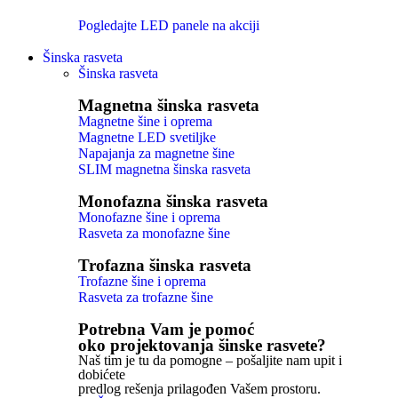
Pogledajte LED panele na akciji
Šinska rasveta
Šinska rasveta
Magnetna šinska rasveta
Magnetne šine i oprema
Magnetne LED svetiljke
Napajanja za magnetne šine
SLIM magnetna šinska rasveta
Monofazna šinska rasveta
Monofazne šine i oprema
Rasveta za monofazne šine
Trofazna šinska rasveta
Trofazne šine i oprema
Rasveta za trofazne šine
Potrebna Vam je pomoć
oko projektovanja šinske rasvete?
Naš tim je tu da pomogne – pošaljite nam upit i
dobićete
predlog rešenja prilagođen Vašem prostoru.