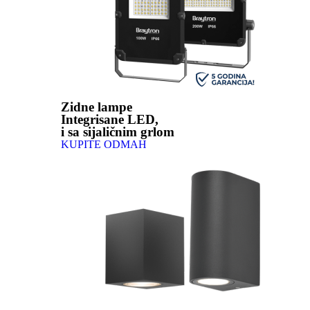
Zidne lampe
Integrisane LED,
i sa sijaličnim grlom
KUPITE ODMAH