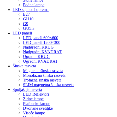
Stone lampe
Podne lampe
LED sijalice i oprema
E27
GU10
G9
GU5.3
LED paneli
LED paneli 600×600
LED paneli 1200×300
Nadgradni KRUG
Nadgradni KVADRAT
Ugradni KRUG
Ugradni KVADRAT
Šinska rasveta
Magnetna šinska rasveta
Monofazna šinska rasveta
Trofazna šinska rasveta
SLIM magnetna šinska rasveta
Spoljašnja rasveta
LED Reflektori
Zidne lampe
Plafonske lampe
Dvorišne svetiljke
Viseće lampe