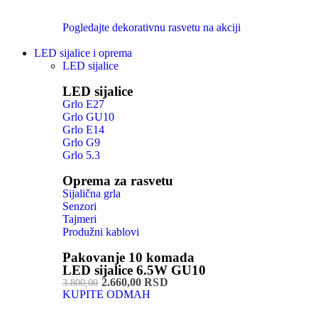
Pogledajte dekorativnu rasvetu na akciji
LED sijalice i oprema
LED sijalice
LED sijalice
Grlo E27
Grlo GU10
Grlo E14
Grlo G9
Grlo 5.3
Oprema za rasvetu
Sijalična grla
Senzori
Tajmeri
Produžni kablovi
Pakovanje 10 komada
LED sijalice 6.5W GU10
2.660,00 RSD
3.800,00
KUPITE ODMAH