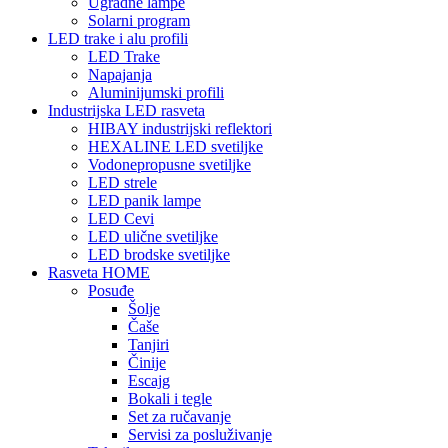
Ugradne lampe
Solarni program
LED trake i alu profili
LED Trake
Napajanja
Aluminijumski profili
Industrijska LED rasveta
HIBAY industrijski reflektori
HEXALINE LED svetiljke
Vodonepropusne svetiljke
LED strele
LED panik lampe
LED Cevi
LED ulične svetiljke
LED brodske svetiljke
Rasveta HOME
Posuđe
Šolje
Čaše
Tanjiri
Činije
Escajg
Bokali i tegle
Set za ručavanje
Servisi za posluživanje