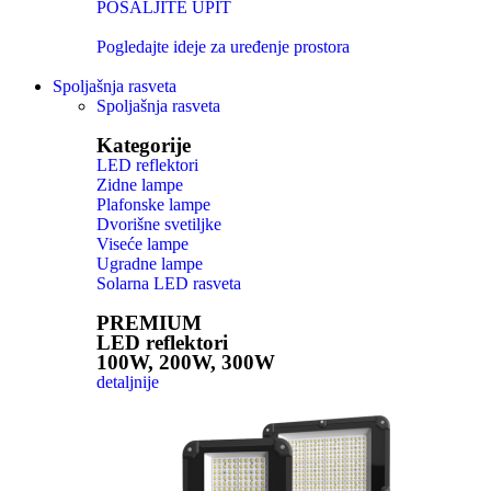
POŠALJITE UPIT
Pogledajte ideje za uređenje prostora
Spoljašnja rasveta
Spoljašnja rasveta
Kategorije
LED reflektori
Zidne lampe
Plafonske lampe
Dvorišne svetiljke
Viseće lampe
Ugradne lampe
Solarna LED rasveta
PREMIUM
LED reflektori
100W, 200W, 300W
detaljnije