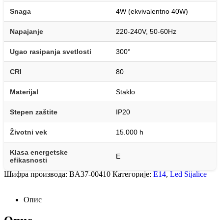
Snaga
4W (ekvivalentno 40W)
Napajanje
220-240V, 50-60Hz
Ugao rasipanja svetlosti
300°
CRI
80
Materijal
Staklo
Stepen zaštite
IP20
Životni vek
15.000 h
Klasa energetske
E
efikasnosti
Шифра производа:
BA37-00410
Категорије:
E14
,
Led Sijalice
Опис