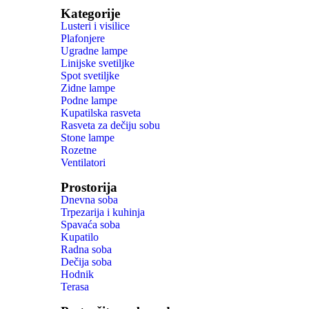
Kategorije
Lusteri i visilice
Plafonjere
Ugradne lampe
Linijske svetiljke
Spot svetiljke
Zidne lampe
Podne lampe
Kupatilska rasveta
Rasveta za dečiju sobu
Stone lampe
Rozetne
Ventilatori
Prostorija
Dnevna soba
Trpezarija i kuhinja
Spavaća soba
Kupatilo
Radna soba
Dečija soba
Hodnik
Terasa