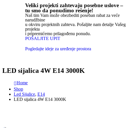
Veliki projekti zahtevaju posebne uslove –
tu smo da ponudimo rešenje!
Naš tim Vam može obezbediti poseban rabat za veće
narudžbine
u okviru projektnih zahteva. Pošaljite nam detalje Vašeg
projekta
i pripremićemo prilagođenu ponudu.
POŠALJITE UPIT
Pogledajte ideje za uređenje prostora
LED sijalica 4W E14 3000K
Home
Shop
Led Sijalice
,
E14
LED sijalica 4W E14 3000K