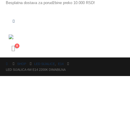
Besplatna dostava za porudžbine preko 10.000 RSD!
0
SHOP
LED SIJALICE
,
E14
LED SIJALICA 4W E14 2200K DIMABILNA