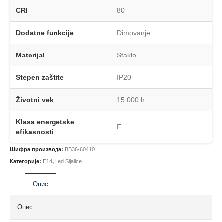
CRI
80
Dodatne funkcije
Dimovanje
Materijal
Staklo
Stepen zaštite
IP20
Životni vek
15.000 h
Klasa energetske
F
efikasnosti
Шифра производа:
BB36-60410
Категорије:
E14
,
Led Sijalice
Опис
Опис