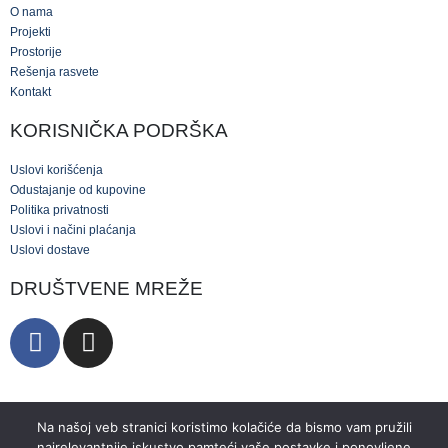
O nama
Projekti
Prostorije
Rešenja rasvete
Kontakt
KORISNIČKA PODRŠKA
Uslovi korišćenja
Odustajanje od kupovine
Politika privatnosti
Uslovi i načini plaćanja
Uslovi dostave
DRUŠTVENE MREŽE
Na našoj veb stranici koristimo kolačiće da bismo vam pružili
najrelevantnije iskustvo pamteći vaše postavke i ponovljene