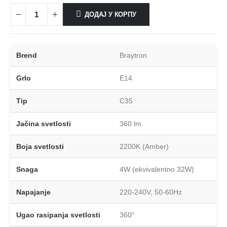
ДОДАЈ У КОРПУ
Brend
Braytron
Grlo
E14
Tip
C35
Jačina svetlosti
360 lm
Boja svetlosti
2200K (Amber)
Snaga
4W (ekvivalentno 32W)
Napajanje
220-240V, 50-60Hz
Ugao rasipanja svetlosti
360°