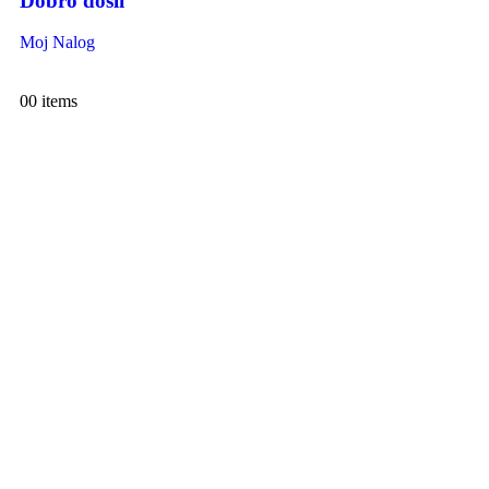
Dobro došli
Moj Nalog
0
0 items