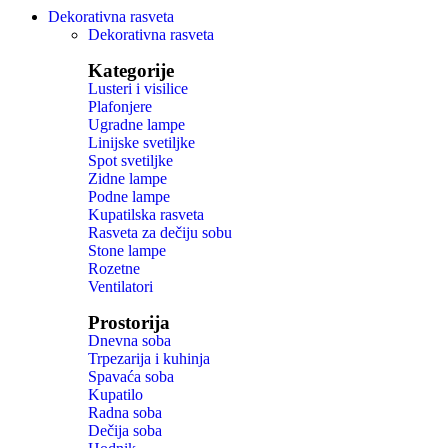
Dekorativna rasveta
Dekorativna rasveta
Kategorije
Lusteri i visilice
Plafonjere
Ugradne lampe
Linijske svetiljke
Spot svetiljke
Zidne lampe
Podne lampe
Kupatilska rasveta
Rasveta za dečiju sobu
Stone lampe
Rozetne
Ventilatori
Prostorija
Dnevna soba
Trpezarija i kuhinja
Spavaća soba
Kupatilo
Radna soba
Dečija soba