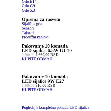
Grlo E14
Grlo G9
Grlo 5.3
Oprema za rasvetu
Sijalična grla
Senzori
Tajmeri
Produžni kablovi
Pakovanje 10 komada
LED sijalice 6.5W GU10
2.660,00 RSD
3.800,00
KUPITE ODMAH
Pakovanje 10 komada
LED sijalice 9W E27
910,00 RSD
1.300,00
KUPITE ODMAH
Pogledajte kompletnu ponudu LED sijalica