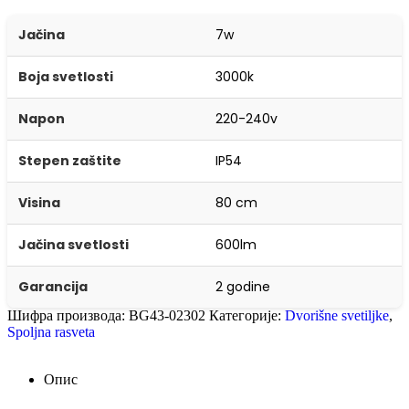
Jačina
7w
Boja svetlosti
3000k
Napon
220-240v
Stepen zaštite
IP54
Visina
80 cm
Jačina svetlosti
600lm
Garancija
2 godine
Шифра производа:
BG43-02302
Категорије:
Dvorišne svetiljke
,
Spoljna rasveta
Опис