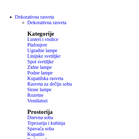
Dekorativna rasveta
Dekorativna rasveta
Kategorije
Lusteri i visilice
Plafonjere
Ugradne lampe
Linijske svetiljke
Spot svetiljke
Zidne lampe
Podne lampe
Kupatilska rasveta
Rasveta za dečiju sobu
Stone lampe
Rozetne
Ventilatori
Prostorija
Dnevna soba
Trpezarija i kuhinja
Spavaća soba
Kupatilo