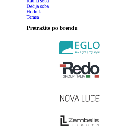
Radna soba
Dečija soba
Hodnik
Terasa
Pretražite po brendu