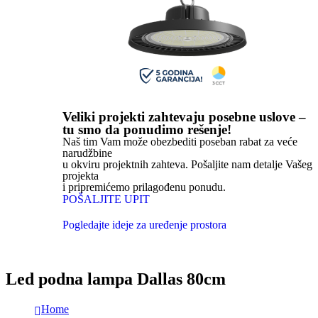
Veliki projekti zahtevaju posebne uslove –
tu smo da ponudimo rešenje!
Naš tim Vam može obezbediti poseban rabat za veće
narudžbine
u okviru projektnih zahteva. Pošaljite nam detalje Vašeg
projekta
i pripremićemo prilagođenu ponudu.
POŠALJITE UPIT
Pogledajte ideje za uređenje prostora
Led podna lampa Dallas 80cm
Home