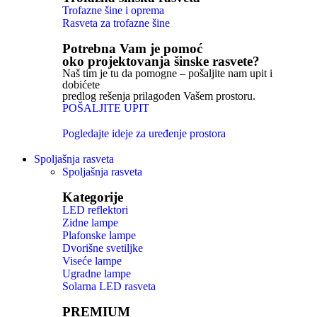
Trofazne šine i oprema
Rasveta za trofazne šine
Potrebna Vam je pomoć
oko projektovanja šinske rasvete?
Naš tim je tu da pomogne – pošaljite nam upit i
dobićete
predlog rešenja prilagođen Vašem prostoru.
POŠALJITE UPIT
Pogledajte ideje za uređenje prostora
Spoljašnja rasveta
Spoljašnja rasveta
Kategorije
LED reflektori
Zidne lampe
Plafonske lampe
Dvorišne svetiljke
Viseće lampe
Ugradne lampe
Solarna LED rasveta
PREMIUM