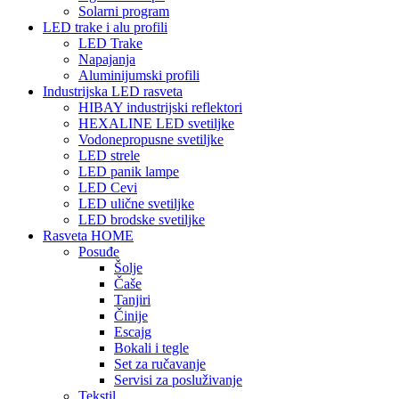
Solarni program
LED trake i alu profili
LED Trake
Napajanja
Aluminijumski profili
Industrijska LED rasveta
HIBAY industrijski reflektori
HEXALINE LED svetiljke
Vodonepropusne svetiljke
LED strele
LED panik lampe
LED Cevi
LED ulične svetiljke
LED brodske svetiljke
Rasveta HOME
Posuđe
Šolje
Čaše
Tanjiri
Činije
Escajg
Bokali i tegle
Set za ručavanje
Servisi za posluživanje
Tekstil