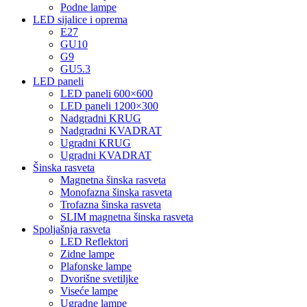
Podne lampe
LED sijalice i oprema
E27
GU10
G9
GU5.3
LED paneli
LED paneli 600×600
LED paneli 1200×300
Nadgradni KRUG
Nadgradni KVADRAT
Ugradni KRUG
Ugradni KVADRAT
Šinska rasveta
Magnetna šinska rasveta
Monofazna šinska rasveta
Trofazna šinska rasveta
SLIM magnetna šinska rasveta
Spoljašnja rasveta
LED Reflektori
Zidne lampe
Plafonske lampe
Dvorišne svetiljke
Viseće lampe
Ugradne lampe