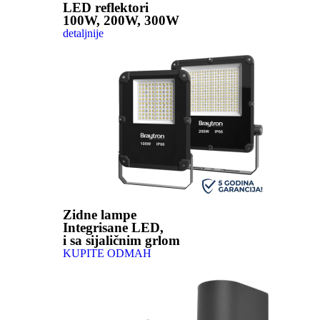
LED reflektori
100W, 200W, 300W
detaljnije
Zidne lampe
Integrisane LED,
i sa sijaličnim grlom
KUPITE ODMAH