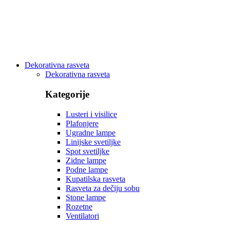
Dekorativna rasveta
Dekorativna rasveta
Kategorije
Lusteri i visilice
Plafonjere
Ugradne lampe
Linijske svetiljke
Spot svetiljke
Zidne lampe
Podne lampe
Kupatilska rasveta
Rasveta za dečiju sobu
Stone lampe
Rozetne
Ventilatori