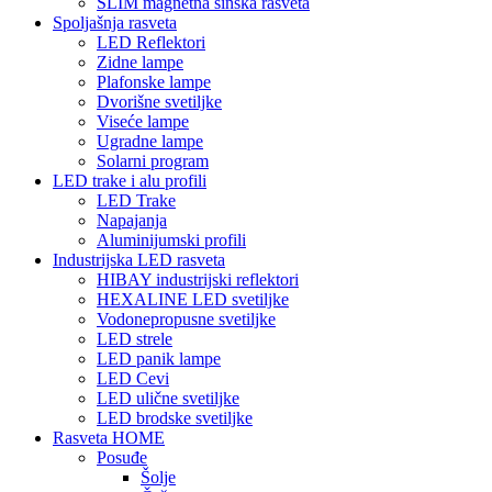
SLIM magnetna šinska rasveta
Spoljašnja rasveta
LED Reflektori
Zidne lampe
Plafonske lampe
Dvorišne svetiljke
Viseće lampe
Ugradne lampe
Solarni program
LED trake i alu profili
LED Trake
Napajanja
Aluminijumski profili
Industrijska LED rasveta
HIBAY industrijski reflektori
HEXALINE LED svetiljke
Vodonepropusne svetiljke
LED strele
LED panik lampe
LED Cevi
LED ulične svetiljke
LED brodske svetiljke
Rasveta HOME
Posuđe
Šolje