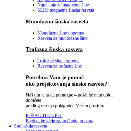
Napajanja za magnetne šine
SLIM magnetna šinska rasveta
Monofazna šinska rasveta
Monofazne šine i oprema
Rasveta za monofazne šine
Trofazna šinska rasveta
Trofazne šine i oprema
Rasveta za trofazne šine
Potrebna Vam je pomoć
oko projektovanja šinske rasvete?
Naš tim je tu da pomogne – pošaljite nam upit i
dobićete
predlog rešenja prilagođen Vašem prostoru.
POŠALJITE UPIT
Pogledajte ideje za uređenje prostora
Spoljašnja rasveta