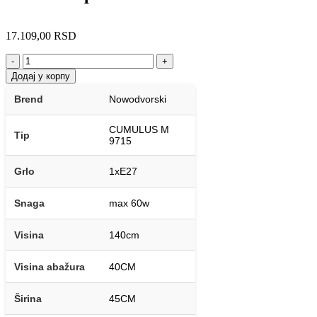
17.109,00
RSD
-
+
Додај у корпу
Brend
Nowodvorski
CUMULUS M
Tip
9715
Grlo
1xE27
Snaga
max 60w
Visina
140cm
Visina abažura
40CM
Širina
45CM