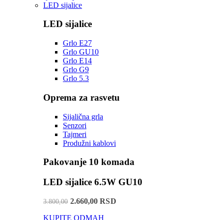
LED sijalice
LED sijalice
Grlo E27
Grlo GU10
Grlo E14
Grlo G9
Grlo 5.3
Oprema za rasvetu
Sijalična grla
Senzori
Tajmeri
Produžni kablovi
Pakovanje 10 komada
LED sijalice 6.5W GU10
2.660,00 RSD
3.800,00
KUPITE ODMAH