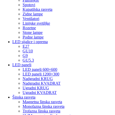
Plafonjere
Spotovi
Kupatilska rasveta
Zidne lampe
Ventilatori
Linijske svetiljke
Rozetne
Stone lampe
Podne lampe
LED sijalice i oprema
E27
GU10
G9
GU5.3
LED paneli
LED paneli 600×600
LED paneli 1200×300
Nadgradni KRUG
Nadgradni KVADRAT
Ugradni KRUG
Ugradni KVADRAT
Šinska rasveta
Magnetna šinska rasveta
Monofazna šinska rasveta
Trofazna šinska rasveta