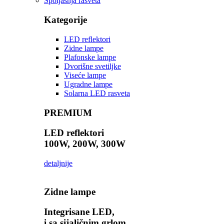
Spoljašnja rasveta
Kategorije
LED reflektori
Zidne lampe
Plafonske lampe
Dvorišne svetiljke
Viseće lampe
Ugradne lampe
Solarna LED rasveta
PREMIUM
LED reflektori
100W, 200W, 300W
detaljnije
Zidne lampe
Integrisane LED,
i sa sijaličnim grlom