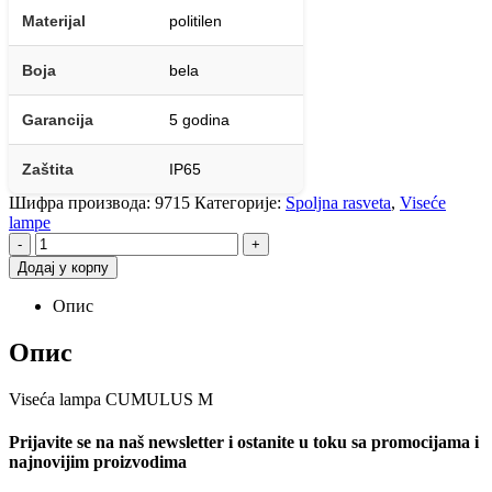
Materijal
politilen
Boja
bela
Garancija
5 godina
Zaštita
IP65
Шифра производа:
9715
Категорије:
Spoljna rasveta
,
Viseće
lampe
-
+
Додај у корпу
Опис
Опис
Viseća lampa CUMULUS M
Prijavite se na naš newsletter i ostanite u toku sa promocijama i
najnovijim proizvodima