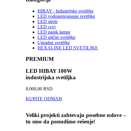
HIBAY - Industrijske svetiljke
LED vodonepropusne svetiljke
LED strele
LED cevi
LED panik lampe
LED ulične svetiljke
Ugradne svetiljke
HEXALINE LED SVETILJKE
PREMIUM
LED HIBAY 100W
industrijska svetiljka
8.000,00 RSD
KUPITE ODMAH
Veliki projekti zahtevaju posebne uslove –
tu smo da ponudimo rešenje!