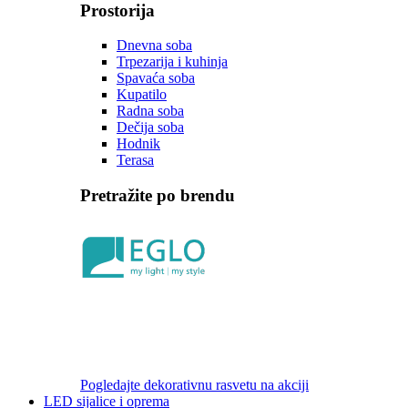
Prostorija
Dnevna soba
Trpezarija i kuhinja
Spavaća soba
Kupatilo
Radna soba
Dečija soba
Hodnik
Terasa
Pretražite po brendu
Pogledajte dekorativnu rasvetu na akciji
LED sijalice i oprema