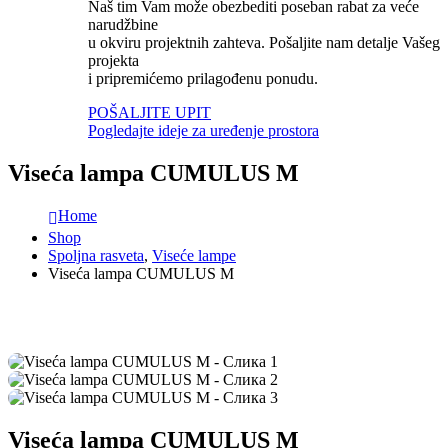
Naš tim Vam može obezbediti poseban rabat za veće
narudžbine
u okviru projektnih zahteva. Pošaljite nam detalje Vašeg
projekta
i pripremićemo prilagođenu ponudu.
POŠALJITE UPIT
Pogledajte ideje za uređenje prostora
Viseća lampa CUMULUS M
Home
Shop
Spoljna rasveta
,
Viseće lampe
Viseća lampa CUMULUS M
Viseća lampa CUMULUS M