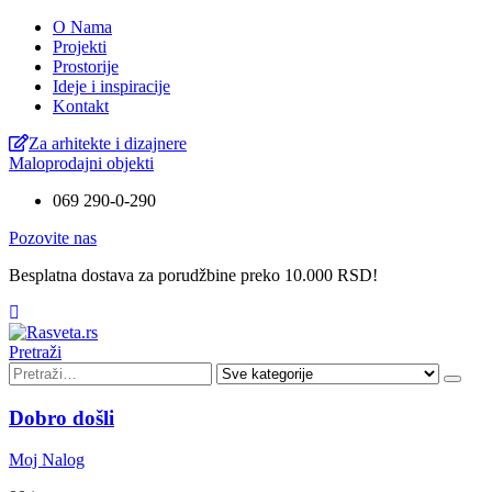
O Nama
Projekti
Prostorije
Ideje i inspiracije
Kontakt
Za arhitekte i dizajnere
Maloprodajni objekti
069 290-0-290
Pozovite nas
Besplatna dostava za porudžbine preko 10.000 RSD!
Pretraži
Dobro došli
Moj Nalog