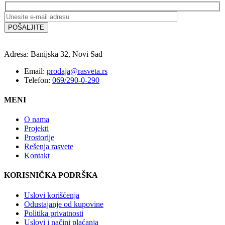
Adresa: Banijska 32, Novi Sad
Email:
prodaja@rasveta.rs
Telefon:
069/290-0-290
MENI
O nama
Projekti
Prostorije
Rešenja rasvete
Kontakt
KORISNIČKA PODRŠKA
Uslovi korišćenja
Odustajanje od kupovine
Politika privatnosti
Uslovi i načini plaćanja