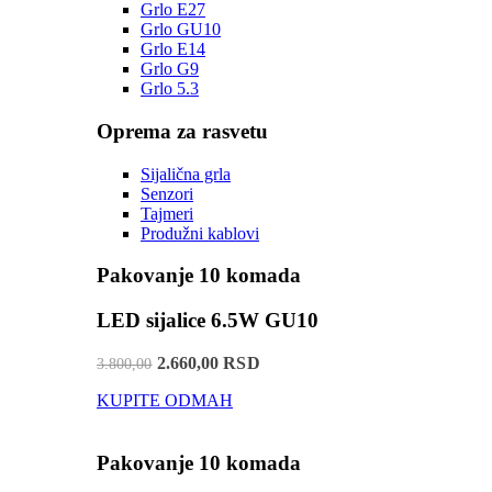
Grlo E27
Grlo GU10
Grlo E14
Grlo G9
Grlo 5.3
Oprema za rasvetu
Sijalična grla
Senzori
Tajmeri
Produžni kablovi
Pakovanje 10 komada
LED sijalice 6.5W GU10
2.660,00 RSD
3.800,00
KUPITE ODMAH
Pakovanje 10 komada