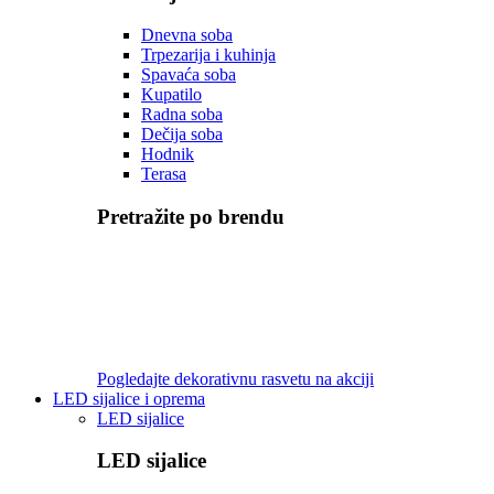
Dnevna soba
Trpezarija i kuhinja
Spavaća soba
Kupatilo
Radna soba
Dečija soba
Hodnik
Terasa
Pretražite po brendu
Pogledajte dekorativnu rasvetu na akciji
LED sijalice i oprema
LED sijalice
LED sijalice