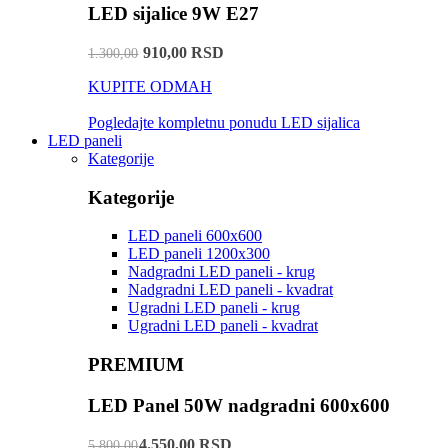
LED sijalice 9W E27
910,00 RSD
1.300,00
KUPITE ODMAH
Pogledajte kompletnu ponudu LED sijalica
LED paneli
Kategorije
Kategorije
LED paneli 600x600
LED paneli 1200x300
Nadgradni LED paneli - krug
Nadgradni LED paneli - kvadrat
Ugradni LED paneli - krug
Ugradni LED paneli - kvadrat
PREMIUM
LED Panel 50W nadgradni 600x600
4.550,00 RSD
5.800,00