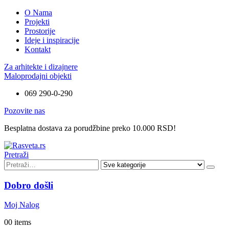
O Nama
Projekti
Prostorije
Ideje i inspiracije
Kontakt
Za arhitekte i dizajnere
Maloprodajni objekti
069 290-0-290
Pozovite nas
Besplatna dostava za porudžbine preko 10.000 RSD!
Pretraži
Dobro došli
Moj Nalog
0
0 items