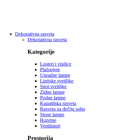
Dekorativna rasveta
Dekorativna rasveta
Kategorije
Lusteri i visilice
Plafonjere
Ugradne lampe
Linijske svetiljke
Spot svetiljke
Zidne lampe
Podne lampe
Kupatilska rasveta
Rasveta za dečiju sobu
Stone lampe
Rozetne
Ventilatori
Prostorija