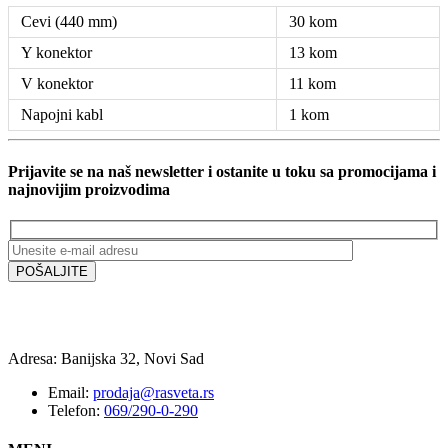
Cevi (440 mm)
30 kom
Y konektor
13 kom
V konektor
11 kom
Napojni kabl
1 kom
Prijavite se na naš newsletter i ostanite u toku sa promocijama i
najnovijim proizvodima
Adresa: Banijska 32, Novi Sad
Email:
prodaja@rasveta.rs
Telefon:
069/290-0-290