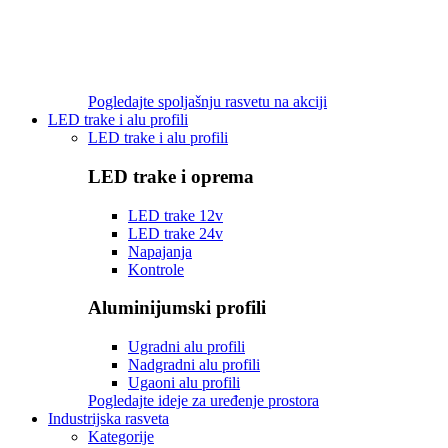
Pogledajte spoljašnju rasvetu na akciji
LED trake i alu profili
LED trake i alu profili
LED trake i oprema
LED trake 12v
LED trake 24v
Napajanja
Kontrole
Aluminijumski profili
Ugradni alu profili
Nadgradni alu profili
Ugaoni alu profili
Pogledajte ideje za uređenje prostora
Industrijska rasveta
Kategorije