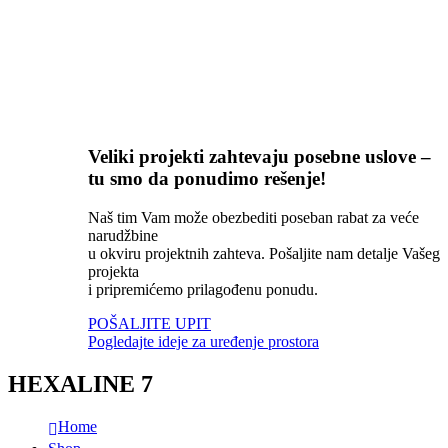
Veliki projekti zahtevaju posebne uslove –
tu smo da ponudimo rešenje!
Naš tim Vam može obezbediti poseban rabat za veće
narudžbine
u okviru projektnih zahteva. Pošaljite nam detalje Vašeg
projekta
i pripremićemo prilagođenu ponudu.
POŠALJITE UPIT
Pogledajte ideje za uređenje prostora
HEXALINE 7
Home