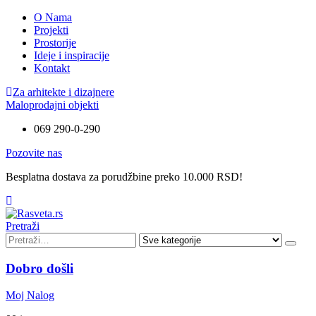
O Nama
Projekti
Prostorije
Ideje i inspiracije
Kontakt
Za arhitekte i dizajnere
Maloprodajni objekti
069 290-0-290
Pozovite nas
Besplatna dostava za porudžbine preko 10.000 RSD!
Pretraži
Dobro došli
Moj Nalog