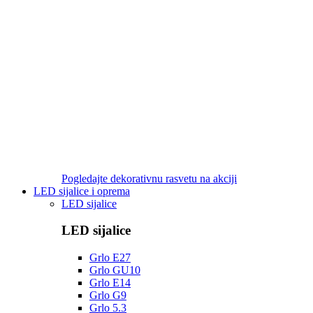
Pogledajte dekorativnu rasvetu na akciji
LED sijalice i oprema
LED sijalice
LED sijalice
Grlo E27
Grlo GU10
Grlo E14
Grlo G9
Grlo 5.3