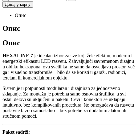
Додај у корпу
Опис
Опис
Опис
HEXALINE 7
je idealan izbor za sve koji žele efektnu, modernu i
energetski efikasnu LED rasvetu. Zahvaljujući savremenom dizajnu
u obliku heksagona, ova svetiljka ne samo da osvetljava prostor, već
ga i vizuelno transformiše – bilo da se koristi u garaži, radionici,
teretani ili komercijalnom objektu.
Sistem je u potpunosti modularan i dizajniran za jednostavno
sklapanje. Za montažu je potrebna samo osnovna šrafilica, a svi
ostali delovi su uključeni u paketu. Cevi i konektori se uklapaju
intuitivno, bez komplikovanih procedura, što omogućava da rasvetu
postavite brzo i samostalno – bez potrebe za dodatnim alatom ili
stručnom pomoći.
Paket sadrži: