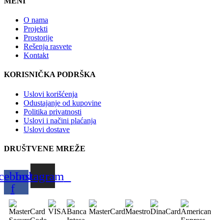
MENI
O nama
Projekti
Prostorije
Rešenja rasvete
Kontakt
KORISNIČKA PODRŠKA
Uslovi korišćenja
Odustajanje od kupovine
Politika privatnosti
Uslovi i načini plaćanja
Uslovi dostave
DRUŠTVENE MREŽE
cebook-
Instagram
f