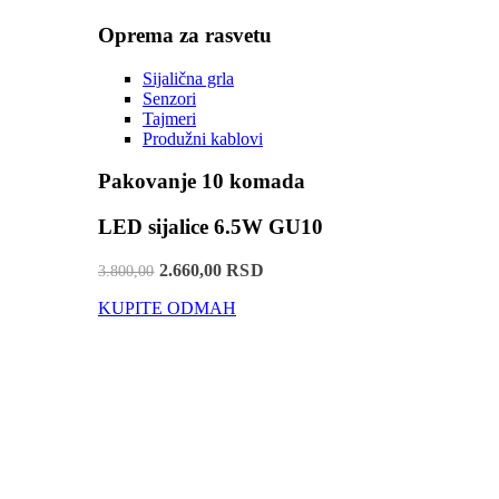
Oprema za rasvetu
Sijalična grla
Senzori
Tajmeri
Produžni kablovi
Pakovanje 10 komada
LED sijalice 6.5W GU10
2.660,00 RSD
3.800,00
KUPITE ODMAH