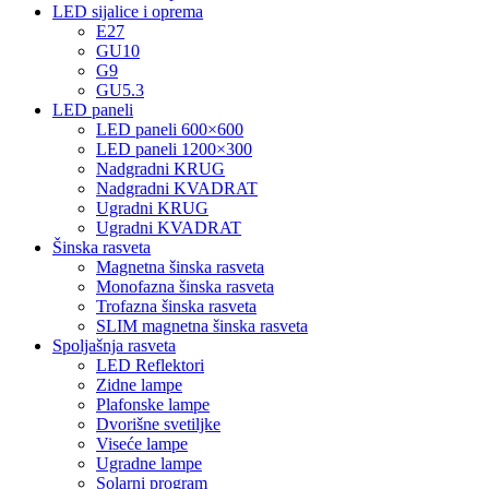
LED sijalice i oprema
E27
GU10
G9
GU5.3
LED paneli
LED paneli 600×600
LED paneli 1200×300
Nadgradni KRUG
Nadgradni KVADRAT
Ugradni KRUG
Ugradni KVADRAT
Šinska rasveta
Magnetna šinska rasveta
Monofazna šinska rasveta
Trofazna šinska rasveta
SLIM magnetna šinska rasveta
Spoljašnja rasveta
LED Reflektori
Zidne lampe
Plafonske lampe
Dvorišne svetiljke
Viseće lampe
Ugradne lampe
Solarni program