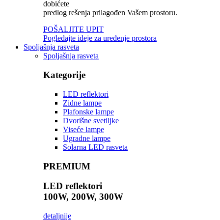
dobićete
predlog rešenja prilagođen Vašem prostoru.
POŠALJITE UPIT
Pogledajte ideje za uređenje prostora
Spoljašnja rasveta
Spoljašnja rasveta
Kategorije
LED reflektori
Zidne lampe
Plafonske lampe
Dvorišne svetiljke
Viseće lampe
Ugradne lampe
Solarna LED rasveta
PREMIUM
LED reflektori
100W, 200W, 300W
detaljnije