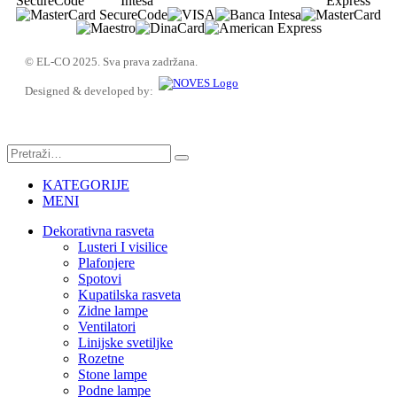
© EL-CO 2025. Sva prava zadržana.
Designed & developed by:
KATEGORIJE
MENI
Dekorativna rasveta
Lusteri I visilice
Plafonjere
Spotovi
Kupatilska rasveta
Zidne lampe
Ventilatori
Linijske svetiljke
Rozetne
Stone lampe
Podne lampe