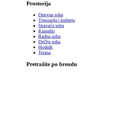
Prostorija
Dnevna soba
Trpezarija i kuhinja
Spavaća soba
Kupatilo
Radna soba
Dečija soba
Hodnik
Terasa
Pretražite po brendu