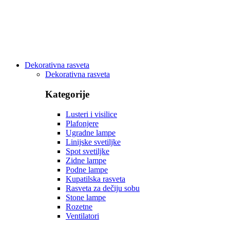
Dekorativna rasveta
Dekorativna rasveta
Kategorije
Lusteri i visilice
Plafonjere
Ugradne lampe
Linijske svetiljke
Spot svetiljke
Zidne lampe
Podne lampe
Kupatilska rasveta
Rasveta za dečiju sobu
Stone lampe
Rozetne
Ventilatori