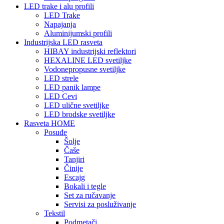
LED trake i alu profili
LED Trake
Napajanja
Aluminijumski profili
Industrijska LED rasveta
HIBAY industrijski reflektori
HEXALINE LED svetiljke
Vodonepropusne svetiljke
LED strele
LED panik lampe
LED Cevi
LED ulične svetiljke
LED brodske svetiljke
Rasveta HOME
Posuđe
Šolje
Čaše
Tanjiri
Činije
Escajg
Bokali i tegle
Set za ručavanje
Servisi za posluživanje
Tekstil
Podmetači