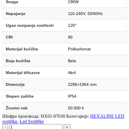
Snaga
196W
Napajanje
110-240V, 50/60Hz
Ugao rasipanja svetlosti
120°
CRI
90
Materijal kućišta
Polikarbonat
Boja kućišta
Bela
Materijal difuzora
Akril
Dimenzije
2286×1964 mm
Stepen zaštite
IP54
Životni vek
50.000 h
Шифра производа:
HX01-07030
Категорије:
HEXALINE LED
svetiljke
,
Led Svetiljke
-
+