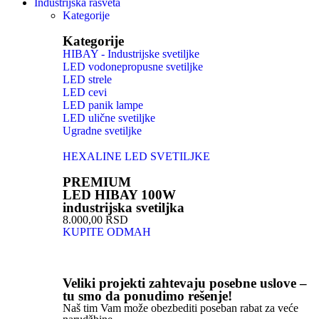
Industrijska rasveta
Kategorije
Kategorije
HIBAY - Industrijske svetiljke
LED vodonepropusne svetiljke
LED strele
LED cevi
LED panik lampe
LED ulične svetiljke
Ugradne svetiljke
HEXALINE LED SVETILJKE
PREMIUM
LED HIBAY 100W
industrijska svetiljka
8.000,00 RSD
KUPITE ODMAH
Veliki projekti zahtevaju posebne uslove –
tu smo da ponudimo rešenje!
Naš tim Vam može obezbediti poseban rabat za veće