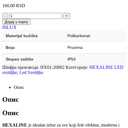
160,00
RSD
-
+
Додај у корпу
HiLUX
Materijal kućišta
Polikarbonat
Boja
Prozirna
Stepen zaštite
IP54
Шифра производа:
HX01-20002
Категорије:
HEXALINE LED
svetiljke
,
Led Svetiljke
Опис
Опис
Опис
HEXALINE
je idealan izbor za sve koji žele efektnu, modernu i