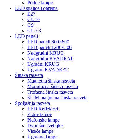
Podne lampe
LED sijalice i oprema
E27
GU10
G9
GU5.3
LED paneli
LED paneli 600×600
LED paneli 1200×300
Nadgradni KRUG
Nadgradni KVADRAT
Ugradni KRUG
Ugradni KVADRAT
Šinska rasveta
Magnetna šinska rasveta
Monofazna šinska rasveta
Trofazna šinska rasveta
SLIM magnetna šinska rasveta
Spoljašnja rasveta
LED Reflektori
Zidne lampe
Plafonske lampe
Dvorišne svetiljke
Viseće lampe
Ugradne lampe