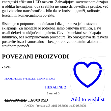
energetski efikasnu LED rasvetu. Zahvaljujući savremenom dizajnu
u obliku heksagona, ova svetiljka ne samo da osvetljava prostor, već
ga i vizuelno transformiše – bilo da se koristi u garaži, radionici,
teretani ili komercijalnom objektu.
Sistem je u potpunosti modularan i dizajniran za jednostavno
sklapanje. Za montažu je potrebna samo osnovna šrafilica, a svi
ostali delovi su uključeni u paketu. Cevi i konektori se uklapaju
intuitivno, bez komplikovanih procedura, što omogućava da rasvetu
postavite brzo i samostalno – bez potrebe za dodatnim alatom ili
stručnom pomoći.
POVEZANI PROIZVODI
ДОДАЈ
ДОДАЈ
ДОДАЈ
ДОДАЈ
-34%
У
У
У
У
КОРПУ
КОРПУ
КОРПУ
КОРПУ
HEXALINE LED SVETILJKE
,
LED SVETILJKE
HEXALINE 2
0
out of 5
Add to wishlist
Add to wishlist
Add to wishlist
Add to wishlist
12.700,00
RSD
8.390,00
RSD