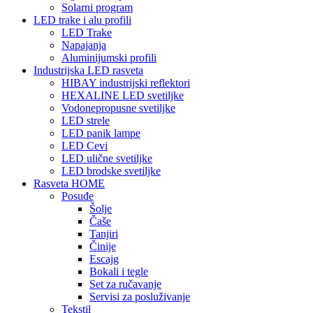
Solarni program
LED trake i alu profili
LED Trake
Napajanja
Aluminijumski profili
Industrijska LED rasveta
HIBAY industrijski reflektori
HEXALINE LED svetiljke
Vodonepropusne svetiljke
LED strele
LED panik lampe
LED Cevi
LED ulične svetiljke
LED brodske svetiljke
Rasveta HOME
Posuđe
Šolje
Čaše
Tanjiri
Činije
Escajg
Bokali i tegle
Set za ručavanje
Servisi za posluživanje
Tekstil