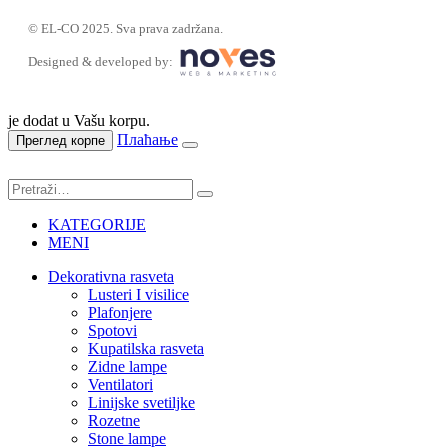
© EL-CO 2025. Sva prava zadržana.
Designed & developed by:
je dodat u Vašu korpu.
Плаћање
Преглед корпе
KATEGORIJE
MENI
Dekorativna rasveta
Lusteri I visilice
Plafonjere
Spotovi
Kupatilska rasveta
Zidne lampe
Ventilatori
Linijske svetiljke
Rozetne
Stone lampe