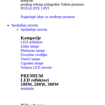
dobićete
predlog rešenja prilagođen Vašem prostoru.
POŠALJITE UPIT
Pogledajte ideje za uređenje prostora
Spoljašnja rasveta
Spoljašnja rasveta
Kategorije
LED reflektori
Zidne lampe
Plafonske lampe
Dvorišne svetiljke
Viseće lampe
Ugradne lampe
Solarna LED rasveta
PREMIUM
LED reflektori
100W, 200W, 300W
detaljnije