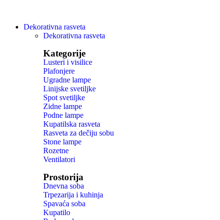
Dekorativna rasveta
Dekorativna rasveta
Kategorije
Lusteri i visilice
Plafonjere
Ugradne lampe
Linijske svetiljke
Spot svetiljke
Zidne lampe
Podne lampe
Kupatilska rasveta
Rasveta za dečiju sobu
Stone lampe
Rozetne
Ventilatori
Prostorija
Dnevna soba
Trpezarija i kuhinja
Spavaća soba
Kupatilo