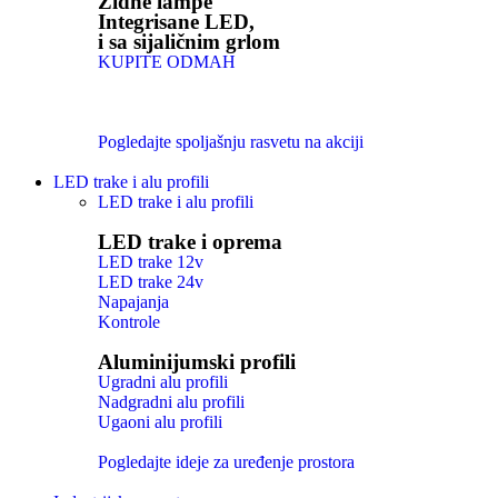
Zidne lampe
Integrisane LED,
i sa sijaličnim grlom
KUPITE ODMAH
Pogledajte spoljašnju rasvetu na akciji
LED trake i alu profili
LED trake i alu profili
LED trake i oprema
LED trake 12v
LED trake 24v
Napajanja
Kontrole
Aluminijumski profili
Ugradni alu profili
Nadgradni alu profili
Ugaoni alu profili
Pogledajte ideje za uređenje prostora