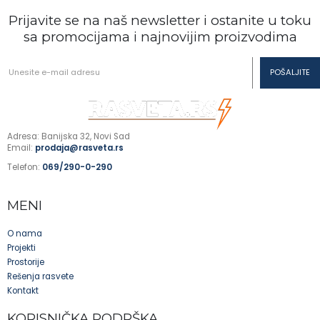
Prijavite se na naš newsletter i ostanite u toku
sa promocijama i najnovijim proizvodima
Adresa: Banijska 32, Novi Sad
Email:
prodaja@rasveta.rs
Telefon:
069/290-0-290
MENI
O nama
Projekti
Prostorije
Rešenja rasvete
Kontakt
KORISNIČKA PODRŠKA