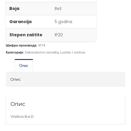
Boja
Bež
Garancija
5 godina
Stepen zaštite
IP20
Шифра производа:
4174
Категорије:
Dekorativna rasveta
,
Lusteri I visilice
Опис
Опис
Опис
Visilica Ika D