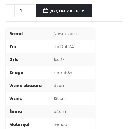
ДОДАЈ У КОРПУ
Brend
Nowodvorski
Tip
Ika D 4174
Grlo
1xe27
Snaga
max.60w
Visina abažura
37cm
Visina
135cm
Širina
54cm
Materijal
Iverica