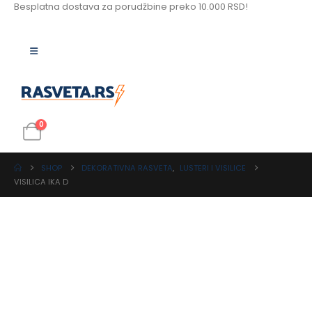
Besplatna dostava za porudžbine preko 10.000 RSD!
0
SHOP
DEKORATIVNA RASVETA
,
LUSTERI I VISILICE
VISILICA IKA D