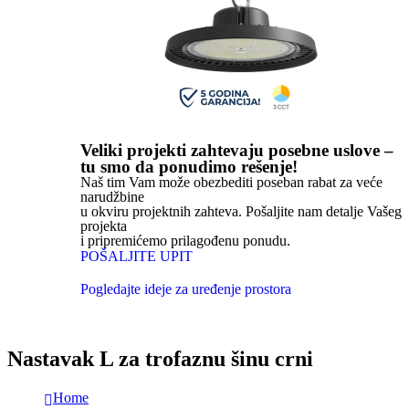
Veliki projekti zahtevaju posebne uslove –
tu smo da ponudimo rešenje!
Naš tim Vam može obezbediti poseban rabat za veće
narudžbine
u okviru projektnih zahteva. Pošaljite nam detalje Vašeg
projekta
i pripremićemo prilagođenu ponudu.
POŠALJITE UPIT
Pogledajte ideje za uređenje prostora
Nastavak L za trofaznu šinu crni
Home