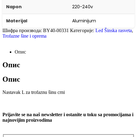
Napon
220-240v
Materijal
Aluminijum
Шифра производа:
BY40-00331
Категорије:
Led Šinska rasveta
,
Trofazne šine i oprema
Опис
Опис
Опис
Nastavak L za trofaznu šinu crni
Prijavite se na naš newsletter i ostanite u toku sa promocijama i
najnovijim proizvodima