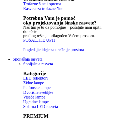
Trofazne šine i oprema
Rasveta za trofazne šine
Potrebna Vam je pomoć
oko projektovanja šinske rasvete?
Naš tim je tu da pomogne – pošaljite nam upit i
dobićete
predlog rešenja prilagođen Vašem prostoru.
POŠALJITE UPIT
Pogledajte ideje za uređenje prostora
Spoljašnja rasveta
Spoljašnja rasveta
Kategorije
LED reflektori
Zidne lampe
Plafonske lampe
Dvorišne svetiljke
Viseće lampe
Ugradne lampe
Solarna LED rasveta
PREMIUM