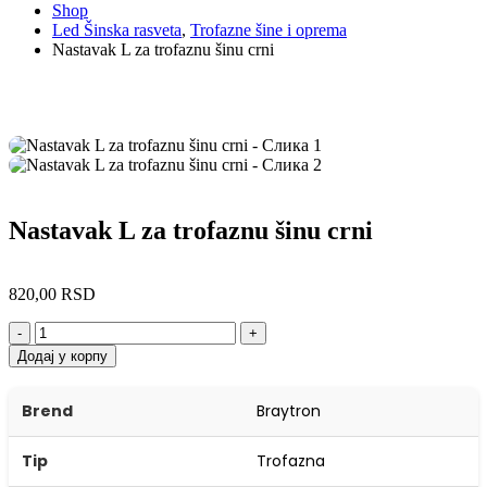
Shop
Led Šinska rasveta
,
Trofazne šine i oprema
Nastavak L za trofaznu šinu crni
Nastavak L za trofaznu šinu crni
820,00
RSD
-
+
Додај у корпу
Brend
Braytron
Tip
Trofazna