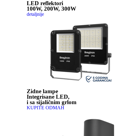
LED reflektori
100W, 200W, 300W
detaljnije
Zidne lampe
Integrisane LED,
i sa sijaličnim grlom
KUPITE ODMAH