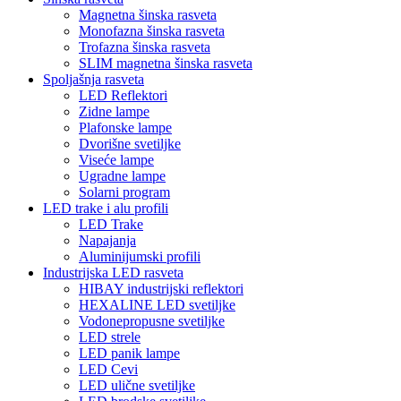
Magnetna šinska rasveta
Monofazna šinska rasveta
Trofazna šinska rasveta
SLIM magnetna šinska rasveta
Spoljašnja rasveta
LED Reflektori
Zidne lampe
Plafonske lampe
Dvorišne svetiljke
Viseće lampe
Ugradne lampe
Solarni program
LED trake i alu profili
LED Trake
Napajanja
Aluminijumski profili
Industrijska LED rasveta
HIBAY industrijski reflektori
HEXALINE LED svetiljke
Vodonepropusne svetiljke
LED strele
LED panik lampe
LED Cevi
LED ulične svetiljke