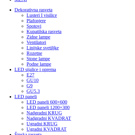
Dekorativna rasveta
Lusteri I visilice
Plafonjere
Spotovi
Kupatilska rasveta
Zidne lampe
Ventilatori
Linijske svetiljke
Rozetne
Stone lampe
Podne lampe
LED sijalice i oprema
E27
GU10
G9
GU5.3
LED paneli
LED paneli 600×600
LED paneli 1200×300
Nadgradni KRUG
Nadgradni KVADRAT
Ugradni KRUG
Ugradni KVADRAT
Šinska rasveta