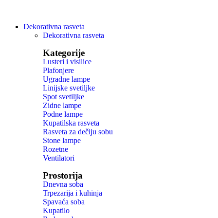
Dekorativna rasveta
Dekorativna rasveta
Kategorije
Lusteri i visilice
Plafonjere
Ugradne lampe
Linijske svetiljke
Spot svetiljke
Zidne lampe
Podne lampe
Kupatilska rasveta
Rasveta za dečiju sobu
Stone lampe
Rozetne
Ventilatori
Prostorija
Dnevna soba
Trpezarija i kuhinja
Spavaća soba
Kupatilo