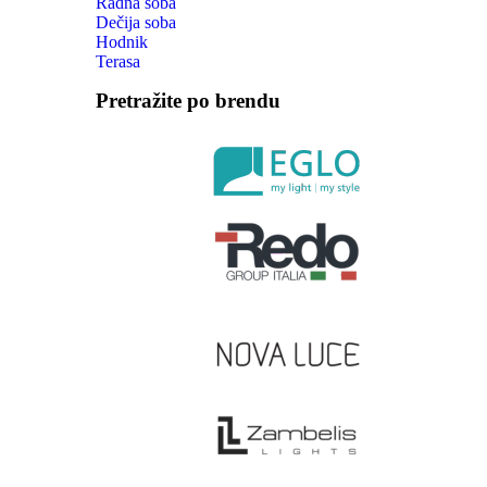
Radna soba
Dečija soba
Hodnik
Terasa
Pretražite po brendu