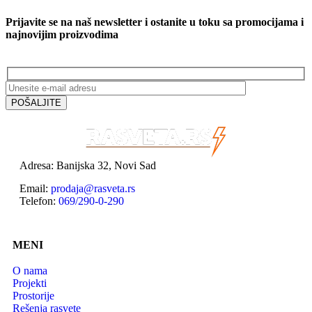
Prijavite se na naš newsletter i ostanite u toku sa promocijama i
najnovijim proizvodima
Adresa: Banijska 32, Novi Sad
Email:
prodaja@rasveta.rs
Telefon:
069/290-0-290
MENI
O nama
Projekti
Prostorije
Rešenja rasvete