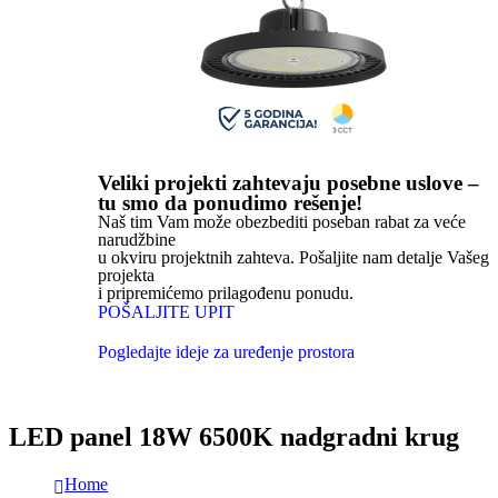
Veliki projekti zahtevaju posebne uslove –
tu smo da ponudimo rešenje!
Naš tim Vam može obezbediti poseban rabat za veće
narudžbine
u okviru projektnih zahteva. Pošaljite nam detalje Vašeg
projekta
i pripremićemo prilagođenu ponudu.
POŠALJITE UPIT
Pogledajte ideje za uređenje prostora
LED panel 18W 6500K nadgradni krug
Home