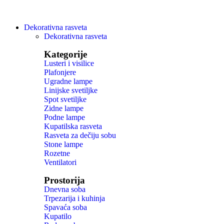
Dekorativna rasveta
Dekorativna rasveta
Kategorije
Lusteri i visilice
Plafonjere
Ugradne lampe
Linijske svetiljke
Spot svetiljke
Zidne lampe
Podne lampe
Kupatilska rasveta
Rasveta za dečiju sobu
Stone lampe
Rozetne
Ventilatori
Prostorija
Dnevna soba
Trpezarija i kuhinja
Spavaća soba
Kupatilo