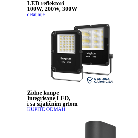
LED reflektori
100W, 200W, 300W
detaljnije
Zidne lampe
Integrisane LED,
i sa sijaličnim grlom
KUPITE ODMAH