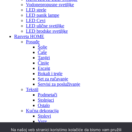
Vodonepropusne svetiljke
LED strele
LED panik lampe
LED Cevi
LED ulične svetiljke
LED brodske svetiljke
Rasveta HOME
Posuđe
Šolje
Čaše
Tanjiri
Činije
Escajg
Bokali i tegle
Set za ručavanje
Servisi za posluživanje
Tekstil
Podmetači
Stolnjaci
Ostalo
Kućna dekoracija
Stolovi
Vaze
Ukrasi
Na našoj veb stranici koristimo kolačiće da bismo vam pružili