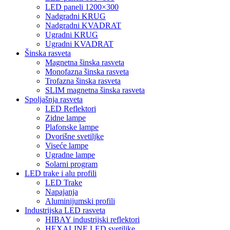
LED paneli 1200×300
Nadgradni KRUG
Nadgradni KVADRAT
Ugradni KRUG
Ugradni KVADRAT
Šinska rasveta
Magnetna šinska rasveta
Monofazna šinska rasveta
Trofazna šinska rasveta
SLIM magnetna šinska rasveta
Spoljašnja rasveta
LED Reflektori
Zidne lampe
Plafonske lampe
Dvorišne svetiljke
Viseće lampe
Ugradne lampe
Solarni program
LED trake i alu profili
LED Trake
Napajanja
Aluminijumski profili
Industrijska LED rasveta
HIBAY industrijski reflektori
HEXALINE LED svetiljke