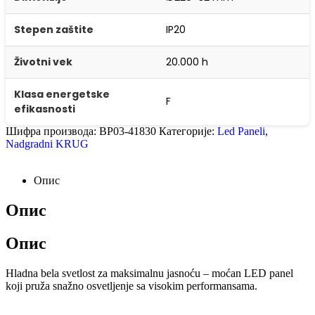
Stepen zaštite
IP20
Životni vek
20.000 h
Klasa energetske
F
efikasnosti
Шифра производа:
BP03-41830
Категорије:
Led Paneli
,
Nadgradni KRUG
Опис
Опис
Опис
Hladna bela svetlost za maksimalnu jasnoću – moćan LED panel
koji pruža snažno osvetljenje sa visokim performansama.