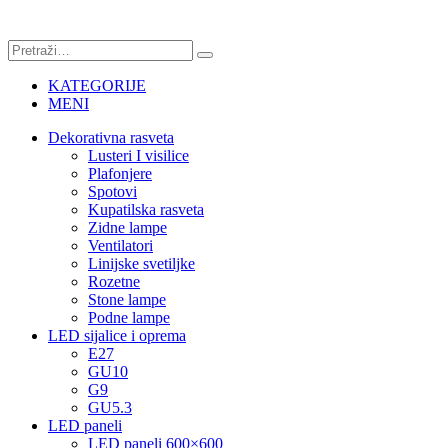
KATEGORIJE
MENI
Dekorativna rasveta
Lusteri I visilice
Plafonjere
Spotovi
Kupatilska rasveta
Zidne lampe
Ventilatori
Linijske svetiljke
Rozetne
Stone lampe
Podne lampe
LED sijalice i oprema
E27
GU10
G9
GU5.3
LED paneli
LED paneli 600×600