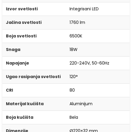
Izvor svetlosti
Integrisani LED
Jačina svetlosti
1760 lm
Boja svetlosti
6500K
Snaga
18W
Napajanje
220-240V, 50-60Hz
Ugao rasipanja svetlosti
120°
CRI
80
Materijal kućišta
Aluminijum
Boja kućišta
Bela
Dimenzije
Ø220×32 mm