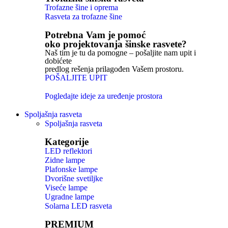
Trofazne šine i oprema
Rasveta za trofazne šine
Potrebna Vam je pomoć
oko projektovanja šinske rasvete?
Naš tim je tu da pomogne – pošaljite nam upit i
dobićete
predlog rešenja prilagođen Vašem prostoru.
POŠALJITE UPIT
Pogledajte ideje za uređenje prostora
Spoljašnja rasveta
Spoljašnja rasveta
Kategorije
LED reflektori
Zidne lampe
Plafonske lampe
Dvorišne svetiljke
Viseće lampe
Ugradne lampe
Solarna LED rasveta
PREMIUM