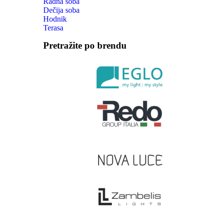
Radna soba
Dečija soba
Hodnik
Terasa
Pretražite po brendu