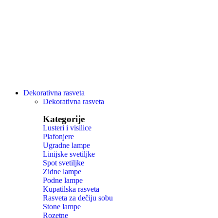
Dekorativna rasveta
Dekorativna rasveta
Kategorije
Lusteri i visilice
Plafonjere
Ugradne lampe
Linijske svetiljke
Spot svetiljke
Zidne lampe
Podne lampe
Kupatilska rasveta
Rasveta za dečiju sobu
Stone lampe
Rozetne