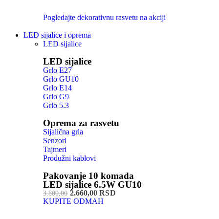
Pogledajte dekorativnu rasvetu na akciji
LED sijalice i oprema
LED sijalice
LED sijalice
Grlo E27
Grlo GU10
Grlo E14
Grlo G9
Grlo 5.3
Oprema za rasvetu
Sijalična grla
Senzori
Tajmeri
Produžni kablovi
Pakovanje 10 komada
LED sijalice 6.5W GU10
2.660,00 RSD
3.800,00
KUPITE ODMAH