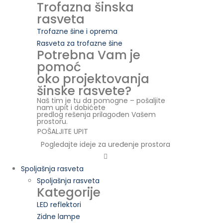
Trofazna šinska
rasveta
Trofazne šine i oprema
Rasveta za trofazne šine
Potrebna Vam je
pomoć
oko projektovanja
šinske rasvete?
Naš tim je tu da pomogne – pošaljite
nam upit i dobićete
predlog rešenja prilagođen Vašem
prostoru.
POŠALJITE UPIT
Pogledajte ideje za uređenje prostora
Spoljašnja rasveta
Spoljašnja rasveta
Kategorije
LED reflektori
Zidne lampe