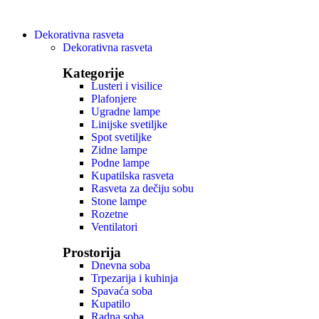
Dekorativna rasveta
Dekorativna rasveta
Kategorije
Lusteri i visilice
Plafonjere
Ugradne lampe
Linijske svetiljke
Spot svetiljke
Zidne lampe
Podne lampe
Kupatilska rasveta
Rasveta za dečiju sobu
Stone lampe
Rozetne
Ventilatori
Prostorija
Dnevna soba
Trpezarija i kuhinja
Spavaća soba
Kupatilo
Radna soba