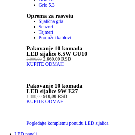
Grlo 5.3
Oprema za rasvetu
Sijalična grla
Senzori
Tajmeri
Produžni kablovi
Pakovanje 10 komada
LED sijalice 6.5W GU10
2.660,00 RSD
3.800,00
KUPITE ODMAH
Pakovanje 10 komada
LED sijalice 9W E27
910,00 RSD
1.300,00
KUPITE ODMAH
Pogledajte kompletnu ponudu LED sijalica
LED paneli