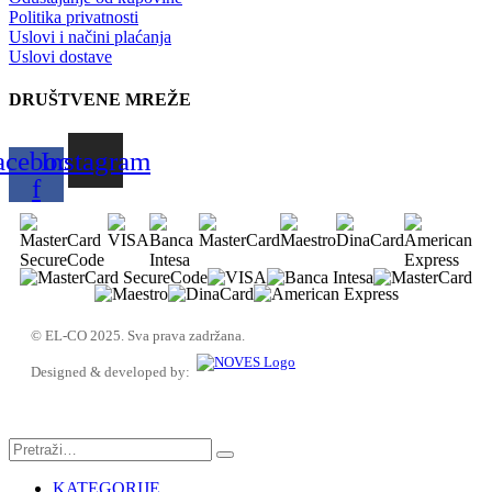
Politika privatnosti
Uslovi i načini plaćanja
Uslovi dostave
DRUŠTVENE MREŽE
acebook-
Instagram
f
© EL-CO 2025. Sva prava zadržana.
Designed & developed by:
KATEGORIJE