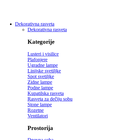
Dekorativna rasveta
Dekorativna rasveta
Kategorije
Lusteri i visilice
Plafonjere
Ugradne lampe
Linijske svetiljke
Spot svetiljke
Zidne lampe
Podne lampe
Kupatilska rasveta
Rasveta za dečiju sobu
Stone lampe
Rozetne
Ventilatori
Prostorija
Dnevna soba