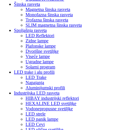
Šinska rasveta
Magnetna šinska rasveta
Monofazna šinska rasveta
Trofazna šinska rasveta
SLIM magnetna šinska rasveta
Spoljašnja rasveta
LED Reflektori
Zidne lampe
Plafonske lampe
Dvorišne svetiljke
Viseće lampe
Ugradne lampe
Solarni program
LED trake i alu profili
LED Trake
Napajanja
Aluminijumski profili
Industrijska LED rasveta
HIBAY industrijski reflektori
HEXALINE LED svetiljke
Vodonepropusne svetiljke
LED strele
LED panik lampe
LED Cevi
LED ulične svetiljke