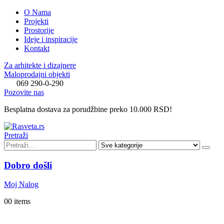
O Nama
Projekti
Prostorije
Ideje i inspiracije
Kontakt
Za arhitekte i dizajnere
Maloprodajni objekti
069 290-0-290
Pozovite nas
Besplatna dostava za porudžbine preko 10.000 RSD!
Pretraži
Dobro došli
Moj Nalog
0
0 items