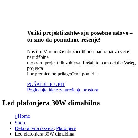
Veliki projekti zahtevaju posebne uslove –
tu smo da ponudimo rešenje!
Naš tim Vam može obezbediti poseban rabat za veće
narudžbine
u okviru projektnih zahteva. Pošaljite nam detalje Vašeg
projekta
i pripremićemo prilagođenu ponudu.
POŠALJITE UPIT
Pogledajte ideje za uređenje prostora
Led plafonjera 30W dimabilna
Home
Shop
Dekorativna rasveta
,
Plafonjere
Led plafonjera 30W dimabilna