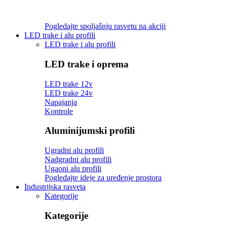
Pogledajte spoljašnju rasvetu na akciji
LED trake i alu profili
LED trake i alu profili
LED trake i oprema
LED trake 12v
LED trake 24v
Napajanja
Kontrole
Aluminijumski profili
Ugradni alu profili
Nadgradni alu profili
Ugaoni alu profili
Pogledajte ideje za uređenje prostora
Industrijska rasveta
Kategorije
Kategorije