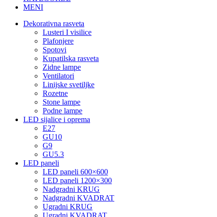
MENI
Dekorativna rasveta
Lusteri I visilice
Plafonjere
Spotovi
Kupatilska rasveta
Zidne lampe
Ventilatori
Linijske svetiljke
Rozetne
Stone lampe
Podne lampe
LED sijalice i oprema
E27
GU10
G9
GU5.3
LED paneli
LED paneli 600×600
LED paneli 1200×300
Nadgradni KRUG
Nadgradni KVADRAT
Ugradni KRUG
Ugradni KVADRAT