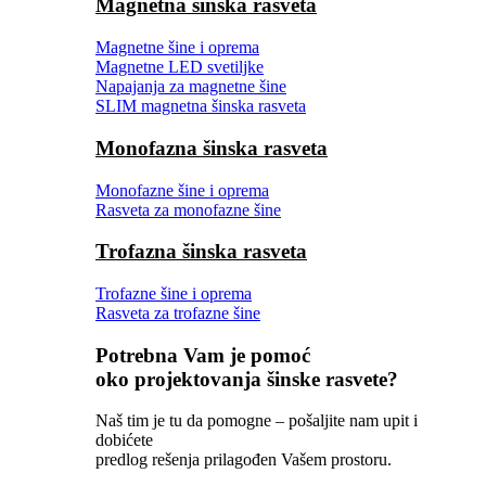
Magnetna šinska rasveta
Magnetne šine i oprema
Magnetne LED svetiljke
Napajanja za magnetne šine
SLIM magnetna šinska rasveta
Monofazna šinska rasveta
Monofazne šine i oprema
Rasveta za monofazne šine
Trofazna šinska rasveta
Trofazne šine i oprema
Rasveta za trofazne šine
Potrebna Vam je pomoć
oko projektovanja šinske rasvete?
Naš tim je tu da pomogne – pošaljite nam upit i
dobićete
predlog rešenja prilagođen Vašem prostoru.