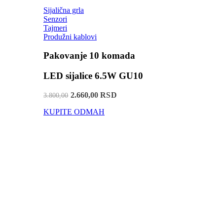
Sijalična grla
Senzori
Tajmeri
Produžni kablovi
Pakovanje 10 komada
LED sijalice 6.5W GU10
2.660,00 RSD
3.800,00
KUPITE ODMAH