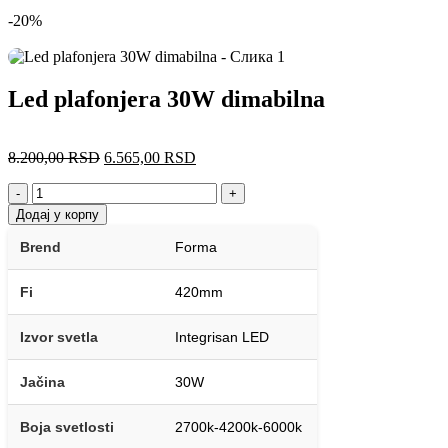
-20%
Led plafonjera 30W dimabilna
Оригинална
Тренутна
8.200,00
RSD
6.565,00
RSD
цена
цена
је
је:
-
+
била:
6.565,00 RSD.
Додај у корпу
8.200,00 RSD.
Brend
Forma
Fi
420mm
Izvor svetla
Integrisan LED
Jačina
30W
Boja svetlosti
2700k-4200k-6000k