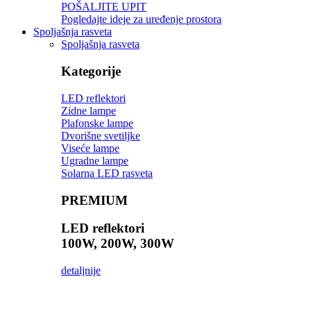
POŠALJITE UPIT
Pogledajte ideje za uređenje prostora
Spoljašnja rasveta
Spoljašnja rasveta
Kategorije
LED reflektori
Zidne lampe
Plafonske lampe
Dvorišne svetiljke
Viseće lampe
Ugradne lampe
Solarna LED rasveta
PREMIUM
LED reflektori
100W, 200W, 300W
detaljnije