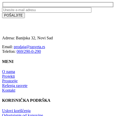
Adresa: Banijska 32, Novi Sad
Email:
prodaja@rasveta.rs
Telefon:
069/290-0-290
MENI
O nama
Projekti
Prostorije
Rešenja rasvete
Kontakt
KORISNIČKA PODRŠKA
Uslovi korišćenja
Odustajanje od kupovine