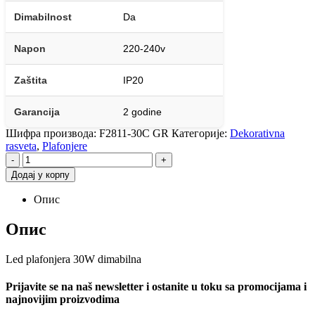
Dimabilnost
Da
Napon
220-240v
Zaštita
IP20
Garancija
2 godine
Шифра производа:
F2811-30C GR
Категорије:
Dekorativna
rasveta
,
Plafonjere
-
+
Додај у корпу
Опис
Опис
Led plafonjera 30W dimabilna
Prijavite se na naš newsletter i ostanite u toku sa promocijama i
najnovijim proizvodima