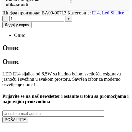
F
efikasnosti
Шифра производа:
BA09-00713
Категорије:
E14
,
Led Sijalice
-
+
Додај у корпу
Опис
Опис
Опис
LED E14 sijalica od 6,5W sa hladno belom svetlošću osigurava
jasnoću i svežinu u svakom prostoru. Savršen izbor za moderno
osvetljenje doma!
Prijavite se na naš newsletter i ostanite u toku sa promocijama i
najnovijim proizvodima