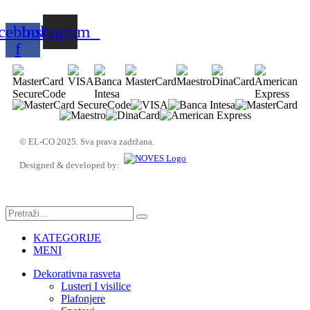
cebook-
Instagram
f
© EL-CO 2025. Sva prava zadržana.
Designed & developed by:
KATEGORIJE
MENI
Dekorativna rasveta
Lusteri I visilice
Plafonjere