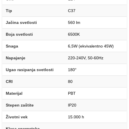
Tip
C37
Jačina svetlosti
560 lm
Boja svetlosti
6500K
Snaga
6,5W (ekvivalentno 45W)
Napajanje
220-240V, 50-60Hz
Ugao rasipanja svetlosti
180°
CRI
80
Materijal
PBT
Stepen zaštite
IP20
Životni vek
15.000 h
Klasa energetske