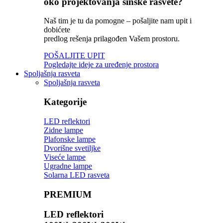
oko projektovanja šinske rasvete?
Naš tim je tu da pomogne – pošaljite nam upit i
dobićete
predlog rešenja prilagođen Vašem prostoru.
POŠALJITE UPIT
Pogledajte ideje za uređenje prostora
Spoljašnja rasveta
Spoljašnja rasveta
Kategorije
LED reflektori
Zidne lampe
Plafonske lampe
Dvorišne svetiljke
Viseće lampe
Ugradne lampe
Solarna LED rasveta
PREMIUM
LED reflektori