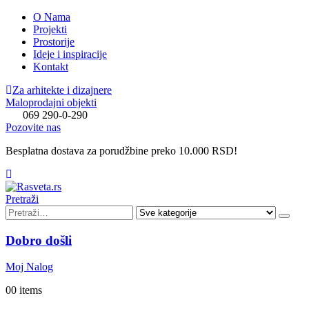
O Nama
Projekti
Prostorije
Ideje i inspiracije
Kontakt
Za arhitekte i dizajnere
Maloprodajni objekti
069 290-0-290
Pozovite nas
Besplatna dostava za porudžbine preko 10.000 RSD!
Pretraži
Dobro došli
Moj Nalog
0
0 items