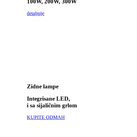
100W, 200W, 300W
detaljnije
Zidne lampe
Integrisane LED,
i sa sijaličnim grlom
KUPITE ODMAH