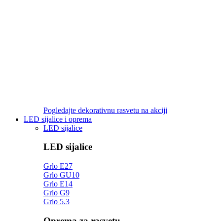
Pogledajte dekorativnu rasvetu na akciji
LED sijalice i oprema
LED sijalice
LED sijalice
Grlo E27
Grlo GU10
Grlo E14
Grlo G9
Grlo 5.3
Oprema za rasvetu