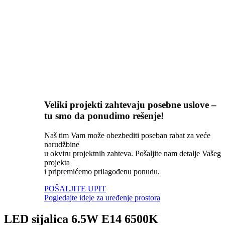
Veliki projekti zahtevaju posebne uslove –
tu smo da ponudimo rešenje!
Naš tim Vam može obezbediti poseban rabat za veće
narudžbine
u okviru projektnih zahteva. Pošaljite nam detalje Vašeg
projekta
i pripremićemo prilagođenu ponudu.
POŠALJITE UPIT
Pogledajte ideje za uređenje prostora
LED sijalica 6.5W E14 6500K