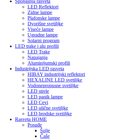
Spoljašnja rasveta
LED Reflektori
Zidne lampe
Plafonske lampe
Dvorišne svetiljke
Viseće lampe
Ugradne lampe
Solarni program
LED trake i alu profili
LED Trake
Napajanja
Aluminijumski profili
Industrijska LED rasveta
HIBAY industrijski reflektori
HEXALINE LED svetiljke
Vodonepropusne svetiljke
LED strele
LED panik lampe
LED Cevi
LED ulične svetiljke
LED brodske svetiljke
Rasveta HOME
Posuđe
Šolje
Čaše