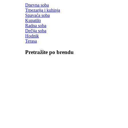
Dnevna soba
Trpezarija i kuhinja
Spavaća soba
Kupatilo
Radna soba
Dečija soba
Hodnik
Terasa
Pretražite po brendu