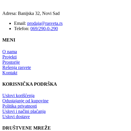
Adresa: Banijska 32, Novi Sad
Email:
prodaja@rasveta.rs
Telefon:
069/290-0-290
MENI
O nama
Projekti
Prostorije
Rešenja rasvete
Kontakt
KORISNIČKA PODRŠKA
Uslovi korišćenja
Odustajanje od kupovine
Politika privatnosti
Uslovi i načini plaćanja
Uslovi dostave
DRUŠTVENE MREŽE