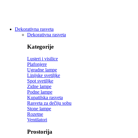
Dekorativna rasveta
Dekorativna rasveta
Kategorije
Lusteri i visilice
Plafonjere
Ugradne lampe
Linijske svetiljke
Spot svetiljke
Zidne lampe
Podne lampe
Kupatilska rasveta
Rasveta za dečiju sobu
Stone lampe
Rozetne
Ventilatori
Prostorija