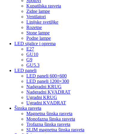
Spotovi
Kupatilska rasveta
Zidne lampe
Ventilatori
Linijske svetiljke
Rozetne
Stone lampe
Podne lampe
LED sijalice i oprema
E27
GU10
G9
GU5.3
LED paneli
LED paneli 600×600
LED paneli 1200×300
Nadgradni KRUG
Nadgradni KVADRAT
Ugradni KRUG
Ugradni KVADRAT
Šinska rasveta
Magnetna šinska rasveta
Monofazna šinska rasveta
Trofazna šinska rasveta
SLIM magnetna šinska rasveta