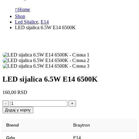
Home
Shop
Led Sijalice
,
E14
LED sijalica 6.5W E14 6500K
LED sijalica 6.5W E14 6500K
160,00
RSD
-
+
Додај у корпу
Brend
Braytron
Grlo
E14