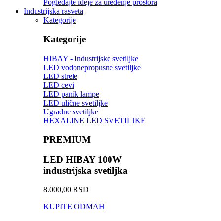
Pogledajte ideje za uređenje prostora
Industrijska rasveta
Kategorije
Kategorije
HIBAY - Industrijske svetiljke
LED vodonepropusne svetiljke
LED strele
LED cevi
LED panik lampe
LED ulične svetiljke
Ugradne svetiljke
HEXALINE LED SVETILJKE
PREMIUM
LED HIBAY 100W
industrijska svetiljka
8.000,00 RSD
KUPITE ODMAH