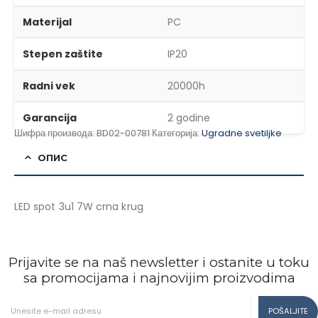
Materijal
PC
Stepen zaštite
IP20
Radni vek
20000h
Garancija
2 godine
Шифра производа:
BD02-00781
Категорија:
Ugradne svetiljke
ОПИС
LED spot 3u1 7W crna krug
Prijavite se na naš newsletter i ostanite u toku
sa promocijama i najnovijim proizvodima