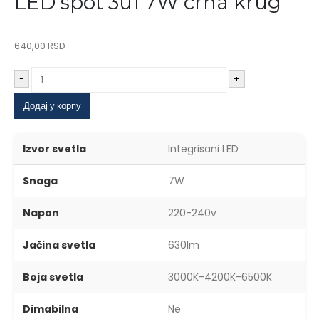
LED spot 3u1 7W crna krug
640,00
RSD
-
+
Додај у корпу
Izvor svetla
Integrisani LED
Snaga
7W
Napon
220-240v
Jačina svetla
630lm
Boja svetla
3000K-4200K-6500K
Dimabilna
Ne