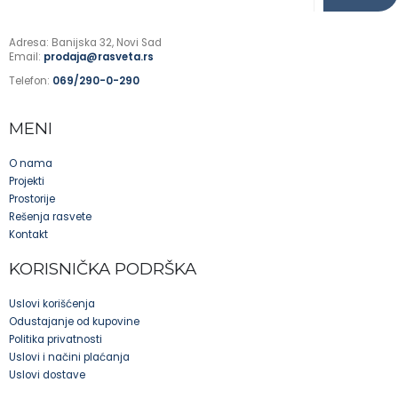
Adresa: Banijska 32, Novi Sad
Email:
prodaja@rasveta.rs
Telefon:
069/290-0-290
MENI
O nama
Projekti
Prostorije
Rešenja rasvete
Kontakt
KORISNIČKA PODRŠKA
Uslovi korišćenja
Odustajanje od kupovine
Politika privatnosti
Uslovi i načini plaćanja
Uslovi dostave