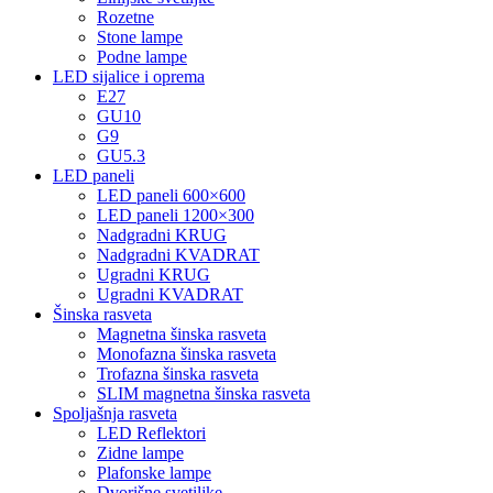
Rozetne
Stone lampe
Podne lampe
LED sijalice i oprema
E27
GU10
G9
GU5.3
LED paneli
LED paneli 600×600
LED paneli 1200×300
Nadgradni KRUG
Nadgradni KVADRAT
Ugradni KRUG
Ugradni KVADRAT
Šinska rasveta
Magnetna šinska rasveta
Monofazna šinska rasveta
Trofazna šinska rasveta
SLIM magnetna šinska rasveta
Spoljašnja rasveta
LED Reflektori
Zidne lampe
Plafonske lampe
Dvorišne svetiljke