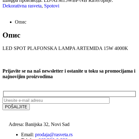
Шифра производа:
LD-ATM15WBP-NB
Категорије:
Dekorativna rasveta
,
Spotovi
Опис
Опис
LED SPOT PLAFONSKA LAMPA ARTEMIDA 15W 4000K
Prijavite se na naš newsletter i ostanite u toku sa promocijama i
najnovijim proizvodima
Adresa: Banijska 32, Novi Sad
Email:
prodaja@rasveta.rs