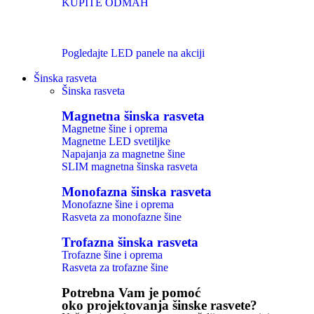
KUPITE ODMAH
Pogledajte LED panele na akciji
Šinska rasveta
Šinska rasveta
Magnetna šinska rasveta
Magnetne šine i oprema
Magnetne LED svetiljke
Napajanja za magnetne šine
SLIM magnetna šinska rasveta
Monofazna šinska rasveta
Monofazne šine i oprema
Rasveta za monofazne šine
Trofazna šinska rasveta
Trofazne šine i oprema
Rasveta za trofazne šine
Potrebna Vam je pomoć
oko projektovanja šinske rasvete?