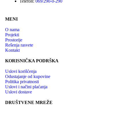
Telefon:
069/290-0-290
MENI
O nama
Projekti
Prostorije
Rešenja rasvete
Kontakt
KORISNIČKA PODRŠKA
Uslovi korišćenja
Odustajanje od kupovine
Politika privatnosti
Uslovi i načini plaćanja
Uslovi dostave
DRUŠTVENE MREŽE