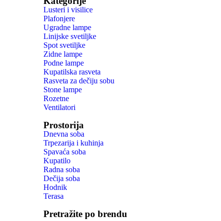
Kategorije
Lusteri i visilice
Plafonjere
Ugradne lampe
Linijske svetiljke
Spot svetiljke
Zidne lampe
Podne lampe
Kupatilska rasveta
Rasveta za dečiju sobu
Stone lampe
Rozetne
Ventilatori
Prostorija
Dnevna soba
Trpezarija i kuhinja
Spavaća soba
Kupatilo
Radna soba
Dečija soba
Hodnik
Terasa
Pretražite po brendu