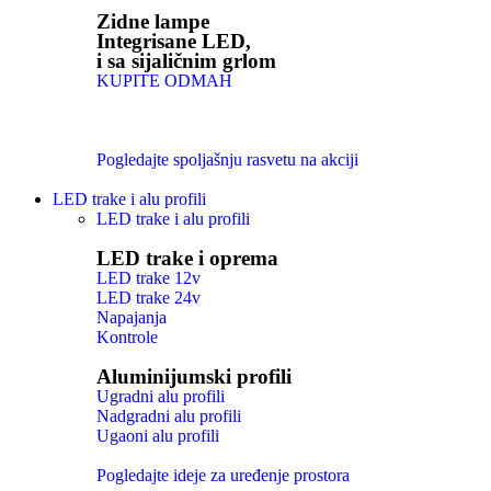
Zidne lampe
Integrisane LED,
i sa sijaličnim grlom
KUPITE ODMAH
Pogledajte spoljašnju rasvetu na akciji
LED trake i alu profili
LED trake i alu profili
LED trake i oprema
LED trake 12v
LED trake 24v
Napajanja
Kontrole
Aluminijumski profili
Ugradni alu profili
Nadgradni alu profili
Ugaoni alu profili
Pogledajte ideje za uređenje prostora