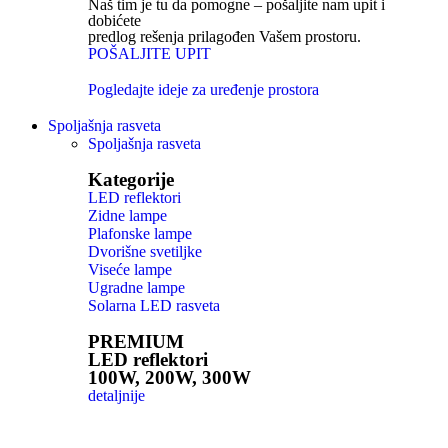
Naš tim je tu da pomogne – pošaljite nam upit i
dobićete
predlog rešenja prilagođen Vašem prostoru.
POŠALJITE UPIT
Pogledajte ideje za uređenje prostora
Spoljašnja rasveta
Spoljašnja rasveta
Kategorije
LED reflektori
Zidne lampe
Plafonske lampe
Dvorišne svetiljke
Viseće lampe
Ugradne lampe
Solarna LED rasveta
PREMIUM
LED reflektori
100W, 200W, 300W
detaljnije