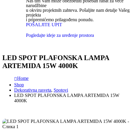
Naš tim Vam može obezbediti poseban rabat za veće
narudžbine
u okviru projektnih zahteva. Pošaljite nam detalje Vašeg
projekta
i pripremićemo prilagođenu ponudu.
POŠALJITE UPIT
Pogledajte ideje za uređenje prostora
LED SPOT PLAFONSKA LAMPA
ARTEMIDA 15W 4000K
Home
Shop
Dekorativna rasveta
,
Spotovi
LED SPOT PLAFONSKA LAMPA ARTEMIDA 15W
4000K