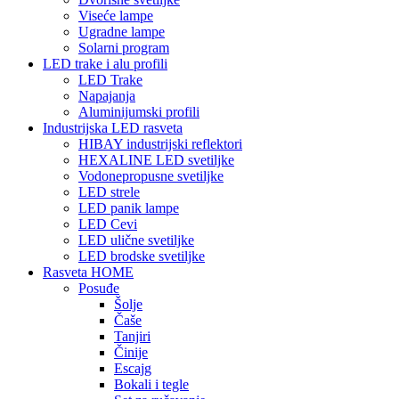
Viseće lampe
Ugradne lampe
Solarni program
LED trake i alu profili
LED Trake
Napajanja
Aluminijumski profili
Industrijska LED rasveta
HIBAY industrijski reflektori
HEXALINE LED svetiljke
Vodonepropusne svetiljke
LED strele
LED panik lampe
LED Cevi
LED ulične svetiljke
LED brodske svetiljke
Rasveta HOME
Posuđe
Šolje
Čaše
Tanjiri
Činije
Escajg
Bokali i tegle