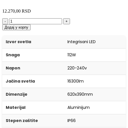
12.270,00
RSD
-
+
Додај у корпу
Izvor svetla
Integrisani LED
Snaga
112W
Napon
220-240v
Jačina svetla
16300lm
Dimenzije
620x390mm
Materijal
Aluminijum
Stepen zaštite
IP66