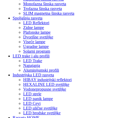
Monofazna šinska rasveta
Trofazna šinska rasveta
SLIM magnetna šinska rasveta
Spoljašnja rasveta
LED Reflektori
Zidne lampe
Plafonske lampe
Dvorišne svetiljke
Viseće lampe
Ugradne lampe
Solarni program
LED trake i alu profili
LED Trake
Napajanja
Aluminijumski profili
Industrijska LED rasveta
HIBAY industrijski reflektori
HEXALINE LED svetiljke
Vodonepropusne svetiljke
LED strele
LED panik lampe
LED Cevi
LED ulične svetiljke
LED brodske svetiljke
Rasveta HOME