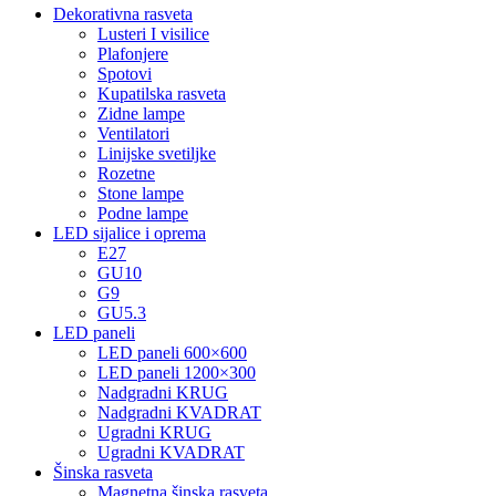
Dekorativna rasveta
Lusteri I visilice
Plafonjere
Spotovi
Kupatilska rasveta
Zidne lampe
Ventilatori
Linijske svetiljke
Rozetne
Stone lampe
Podne lampe
LED sijalice i oprema
E27
GU10
G9
GU5.3
LED paneli
LED paneli 600×600
LED paneli 1200×300
Nadgradni KRUG
Nadgradni KVADRAT
Ugradni KRUG
Ugradni KVADRAT
Šinska rasveta
Magnetna šinska rasveta