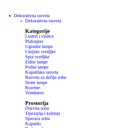
Dekorativna rasveta
Dekorativna rasveta
Kategorije
Lusteri i visilice
Plafonjere
Ugradne lampe
Linijske svetiljke
Spot svetiljke
Zidne lampe
Podne lampe
Kupatilska rasveta
Rasveta za dečiju sobu
Stone lampe
Rozetne
Ventilatori
Prostorija
Dnevna soba
Trpezarija i kuhinja
Spavaća soba
Kupatilo