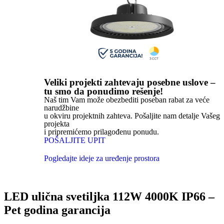
Veliki projekti zahtevaju posebne uslove –
tu smo da ponudimo rešenje!
Naš tim Vam može obezbediti poseban rabat za veće
narudžbine
u okviru projektnih zahteva. Pošaljite nam detalje Vašeg
projekta
i pripremićemo prilagođenu ponudu.
POŠALJITE UPIT
Pogledajte ideje za uređenje prostora
LED ulična svetiljka 112W 4000K IP66 –
Pet godina garancija