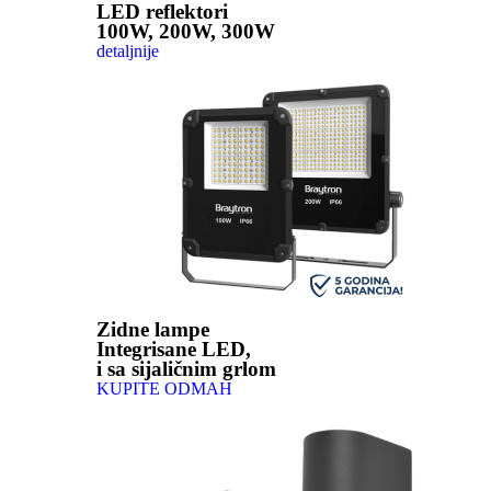
LED reflektori
100W, 200W, 300W
detaljnije
Zidne lampe
Integrisane LED,
i sa sijaličnim grlom
KUPITE ODMAH