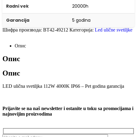
Radni vek
20000h
Garancija
5 godina
Шифра производа:
BT42-49212
Категорија:
Led ulične svetiljke
Опис
Опис
Опис
LED ulična svetiljka 112W 4000K IP66 – Pet godina garancija
Prijavite se na naš newsletter i ostanite u toku sa promocijama i
najnovijim proizvodima