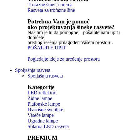
Trofazne šine i oprema
Rasveta za trofazne šine
Potrebna Vam je pomoć
oko projektovanja šinske rasvete?
Naš tim je tu da pomogne – pošaljite nam upit i
dobićete
predlog rešenja prilagođen Vašem prostoru.
POŠALJITE UPIT
Pogledajte ideje za uređenje prostora
Spoljašnja rasveta
Spoljašnja rasveta
Kategorije
LED reflektori
Zidne lampe
Plafonske lampe
Dvorišne svetiljke
Viseće lampe
Ugradne lampe
Solarna LED rasveta
PREMIUM