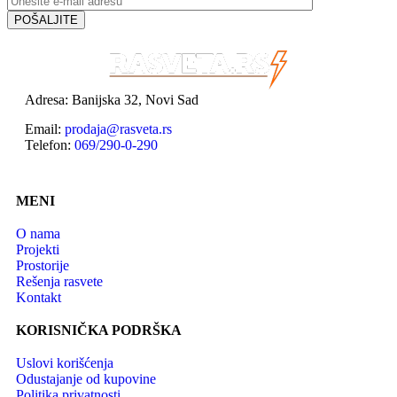
Adresa: Banijska 32, Novi Sad
Email:
prodaja@rasveta.rs
Telefon:
069/290-0-290
MENI
O nama
Projekti
Prostorije
Rešenja rasvete
Kontakt
KORISNIČKA PODRŠKA
Uslovi korišćenja
Odustajanje od kupovine
Politika privatnosti