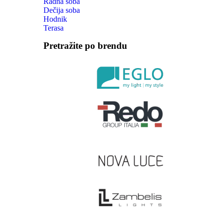
Radna soba
Dečija soba
Hodnik
Terasa
Pretražite po brendu