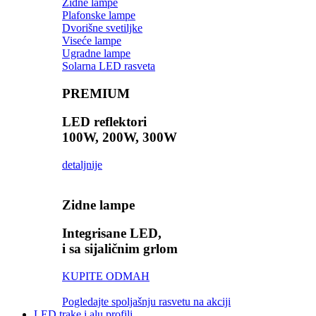
Zidne lampe
Plafonske lampe
Dvorišne svetiljke
Viseće lampe
Ugradne lampe
Solarna LED rasveta
PREMIUM
LED reflektori
100W, 200W, 300W
detaljnije
Zidne lampe
Integrisane LED,
i sa sijaličnim grlom
KUPITE ODMAH
Pogledajte spoljašnju rasvetu na akciji
LED trake i alu profili