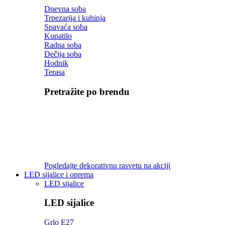
Dnevna soba
Trpezarija i kuhinja
Spavaća soba
Kupatilo
Radna soba
Dečija soba
Hodnik
Terasa
Pretražite po brendu
Pogledajte dekorativnu rasvetu na akciji
LED sijalice i oprema
LED sijalice
LED sijalice
Grlo E27