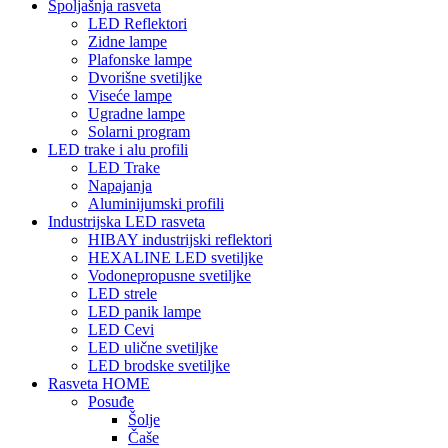
Spoljašnja rasveta
LED Reflektori
Zidne lampe
Plafonske lampe
Dvorišne svetiljke
Viseće lampe
Ugradne lampe
Solarni program
LED trake i alu profili
LED Trake
Napajanja
Aluminijumski profili
Industrijska LED rasveta
HIBAY industrijski reflektori
HEXALINE LED svetiljke
Vodonepropusne svetiljke
LED strele
LED panik lampe
LED Cevi
LED ulične svetiljke
LED brodske svetiljke
Rasveta HOME
Posuđe
Šolje
Čaše