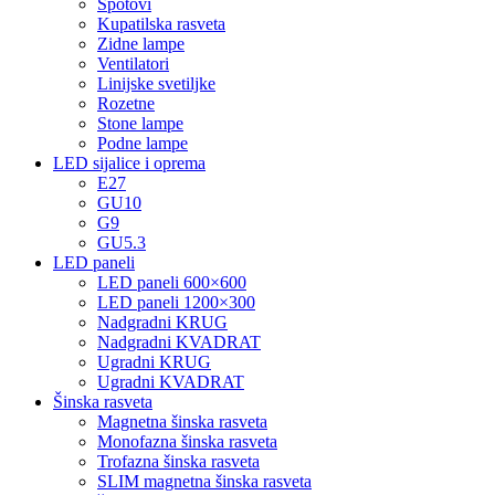
Spotovi
Kupatilska rasveta
Zidne lampe
Ventilatori
Linijske svetiljke
Rozetne
Stone lampe
Podne lampe
LED sijalice i oprema
E27
GU10
G9
GU5.3
LED paneli
LED paneli 600×600
LED paneli 1200×300
Nadgradni KRUG
Nadgradni KVADRAT
Ugradni KRUG
Ugradni KVADRAT
Šinska rasveta
Magnetna šinska rasveta
Monofazna šinska rasveta
Trofazna šinska rasveta
SLIM magnetna šinska rasveta