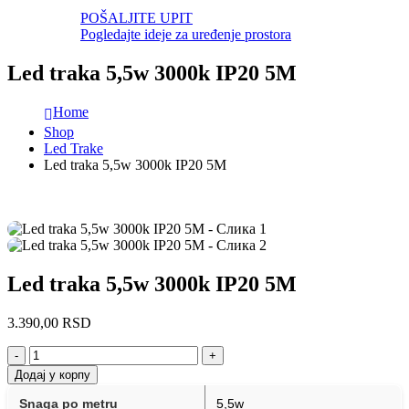
POŠALJITE UPIT
Pogledajte ideje za uređenje prostora
Led traka 5,5w 3000k IP20 5M
Home
Shop
Led Trake
Led traka 5,5w 3000k IP20 5M
Led traka 5,5w 3000k IP20 5M
3.390,00
RSD
-
+
Додај у корпу
Snaga po metru
5,5w