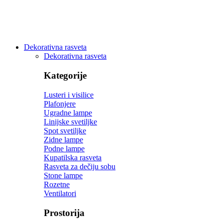
Dekorativna rasveta
Dekorativna rasveta
Kategorije
Lusteri i visilice
Plafonjere
Ugradne lampe
Linijske svetiljke
Spot svetiljke
Zidne lampe
Podne lampe
Kupatilska rasveta
Rasveta za dečiju sobu
Stone lampe
Rozetne
Ventilatori
Prostorija