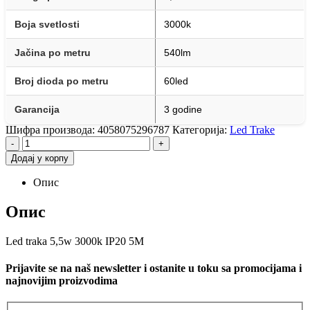
Boja svetlosti
3000k
Jačina po metru
540lm
Broj dioda po metru
60led
Garancija
3 godine
Шифра производа:
4058075296787
Категорија:
Led Trake
-
+
Додај у корпу
Опис
Опис
Led traka 5,5w 3000k IP20 5M
Prijavite se na naš newsletter i ostanite u toku sa promocijama i
najnovijim proizvodima