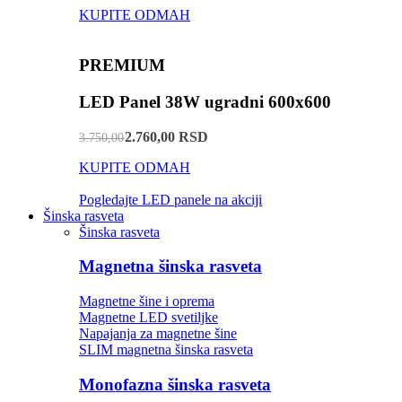
KUPITE ODMAH
PREMIUM
LED Panel 38W ugradni 600x600
2.760,00 RSD
3.750,00
KUPITE ODMAH
Pogledajte LED panele na akciji
Šinska rasveta
Šinska rasveta
Magnetna šinska rasveta
Magnetne šine i oprema
Magnetne LED svetiljke
Napajanja za magnetne šine
SLIM magnetna šinska rasveta
Monofazna šinska rasveta