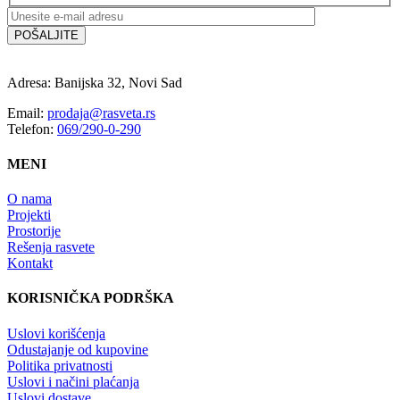
Adresa: Banijska 32, Novi Sad
Email:
prodaja@rasveta.rs
Telefon:
069/290-0-290
MENI
O nama
Projekti
Prostorije
Rešenja rasvete
Kontakt
KORISNIČKA PODRŠKA
Uslovi korišćenja
Odustajanje od kupovine
Politika privatnosti
Uslovi i načini plaćanja
Uslovi dostave