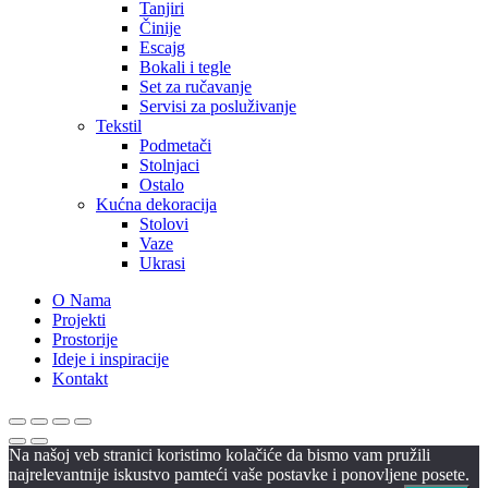
Tanjiri
Činije
Escajg
Bokali i tegle
Set za ručavanje
Servisi za posluživanje
Tekstil
Podmetači
Stolnjaci
Ostalo
Kućna dekoracija
Stolovi
Vaze
Ukrasi
O Nama
Projekti
Prostorije
Ideje i inspiracije
Kontakt
Na našoj veb stranici koristimo kolačiće da bismo vam pružili
najrelevantnije iskustvo pamteći vaše postavke i ponovljene posete.