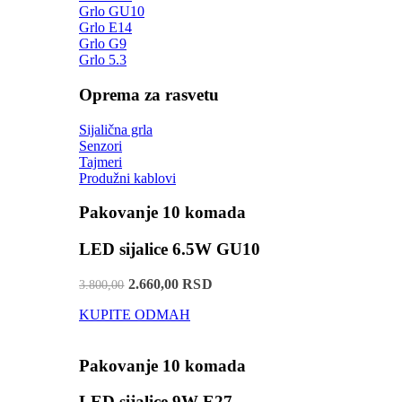
Grlo GU10
Grlo E14
Grlo G9
Grlo 5.3
Oprema za rasvetu
Sijalična grla
Senzori
Tajmeri
Produžni kablovi
Pakovanje 10 komada
LED sijalice 6.5W GU10
2.660,00 RSD
3.800,00
KUPITE ODMAH
Pakovanje 10 komada
LED sijalice 9W E27