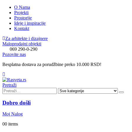
O Nama
Projekti
Prostorije
Ideje i inspiracije
Kontakt
Za arhitekte i dizajnere
Maloprodajni objekti
069 290-0-290
Pozovite nas
Besplatna dostava za porudžbine preko 10.000 RSD!
Pretraži
Dobro došli
Moj Nalog
0
0 items