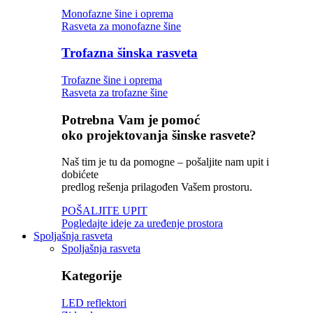
Monofazne šine i oprema
Rasveta za monofazne šine
Trofazna šinska rasveta
Trofazne šine i oprema
Rasveta za trofazne šine
Potrebna Vam je pomoć
oko projektovanja šinske rasvete?
Naš tim je tu da pomogne – pošaljite nam upit i
dobićete
predlog rešenja prilagođen Vašem prostoru.
POŠALJITE UPIT
Pogledajte ideje za uređenje prostora
Spoljašnja rasveta
Spoljašnja rasveta
Kategorije
LED reflektori