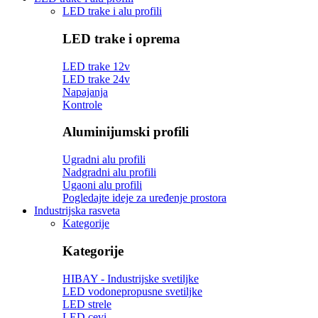
LED trake i alu profili
LED trake i oprema
LED trake 12v
LED trake 24v
Napajanja
Kontrole
Aluminijumski profili
Ugradni alu profili
Nadgradni alu profili
Ugaoni alu profili
Pogledajte ideje za uređenje prostora
Industrijska rasveta
Kategorije
Kategorije
HIBAY - Industrijske svetiljke
LED vodonepropusne svetiljke
LED strele
LED cevi