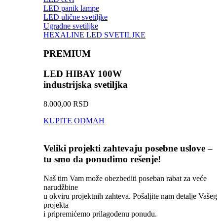
LED panik lampe
LED ulične svetiljke
Ugradne svetiljke
HEXALINE LED SVETILJKE
PREMIUM
LED HIBAY 100W
industrijska svetiljka
8.000,00 RSD
KUPITE ODMAH
Veliki projekti zahtevaju posebne uslove –
tu smo da ponudimo rešenje!
Naš tim Vam može obezbediti poseban rabat za veće
narudžbine
u okviru projektnih zahteva. Pošaljite nam detalje Vašeg
projekta
i pripremićemo prilagođenu ponudu.