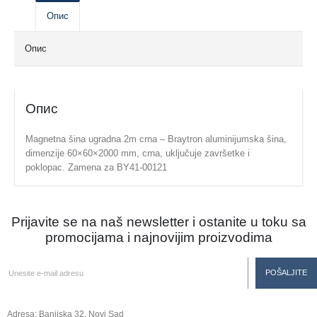
Опис
Опис
Опис
Magnetna šina ugradna 2m crna – Braytron aluminijumska šina,
dimenzije 60×60×2000 mm, crna, uključuje završetke i
poklopac. Zamena za BY41-00121
Prijavite se na naš newsletter i ostanite u toku sa
promocijama i najnovijim proizvodima
Adresa: Banijska 32, Novi Sad