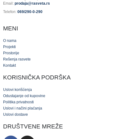
Email:
prodaja@rasveta.rs
Telefon:
069/290-0-290
MENI
O nama
Projekti
Prostorije
Rešenja rasvete
Kontakt
KORISNIČKA PODRŠKA
Uslovi korišćenja
Odustajanje od kupovine
Politika privatnosti
Uslovi i načini plaćanja
Uslovi dostave
DRUŠTVENE MREŽE