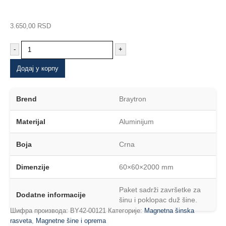
3.650,00
RSD
-
+
Додај у корпу
Brend
Braytron
Materijal
Aluminijum
Boja
Crna
Dimenzije
60×60×2000 mm
Paket sadrži završetke za
Dodatne informacije
šinu i poklopac duž šine.
Шифра производа:
BY42-00121
Категорије:
Magnetna šinska
rasveta
,
Magnetne šine i oprema