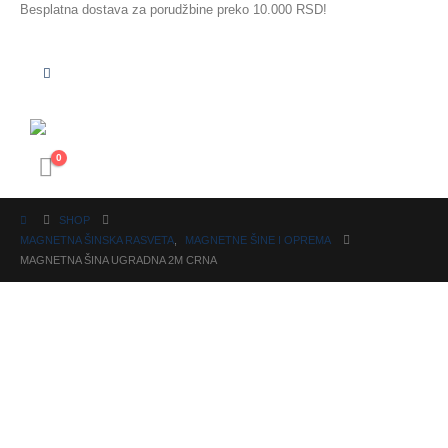
Besplatna dostava za porudžbine preko 10.000 RSD!
0
SHOP
MAGNETNA ŠINSKA RASVETA
,
MAGNETNE ŠINE I OPREMA
MAGNETNA ŠINA UGRADNA 2M CRNA