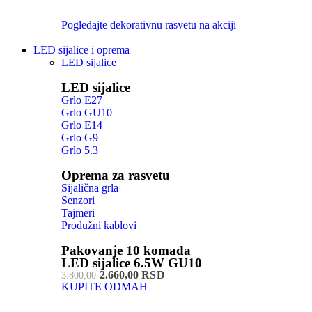
Pogledajte dekorativnu rasvetu na akciji
LED sijalice i oprema
LED sijalice
LED sijalice
Grlo E27
Grlo GU10
Grlo E14
Grlo G9
Grlo 5.3
Oprema za rasvetu
Sijalična grla
Senzori
Tajmeri
Produžni kablovi
Pakovanje 10 komada
LED sijalice 6.5W GU10
2.660,00 RSD
3.800,00
KUPITE ODMAH