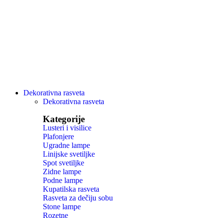
Dekorativna rasveta
Dekorativna rasveta
Kategorije
Lusteri i visilice
Plafonjere
Ugradne lampe
Linijske svetiljke
Spot svetiljke
Zidne lampe
Podne lampe
Kupatilska rasveta
Rasveta za dečiju sobu
Stone lampe
Rozetne