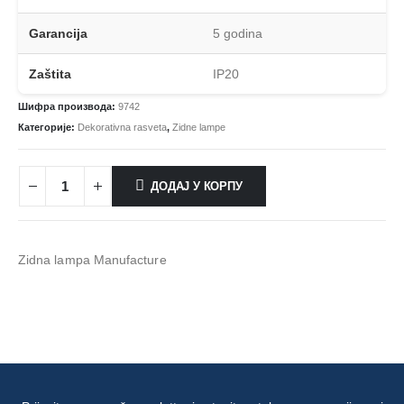
Garancija
5 godina
Zaštita
IP20
Шифра производа:
9742
Категорије:
Dekorativna rasveta
,
Zidne lampe
ДОДАЈ У КОРПУ
Zidna lampa Manufacture