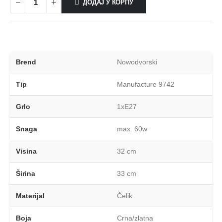
ДОДАЈ У КОРПУ
Brend
Nowodvorski
Tip
Manufacture 9742
Grlo
1xE27
Snaga
max. 60w
Visina
32 cm
Širina
33 cm
Materijal
Čelik
Boja
Crna/zlatna