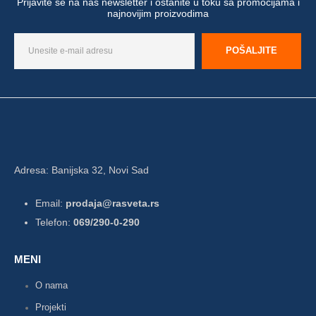
Prijavite se na naš newsletter i ostanite u toku sa promocijama i
najnovijim proizvodima
Adresa: Banijska 32, Novi Sad
Email:
prodaja@rasveta.rs
Telefon:
069/290-0-290
MENI
O nama
Projekti