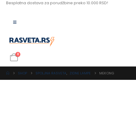
Besplatna dostava za porudžbine preko 10.000 RSD!
0
SHOP
SPOLJNA RASVETA
,
ZIDNE LAMPE
MEKONG