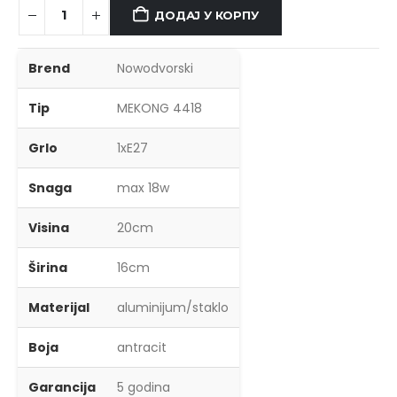
ДОДАЈ У КОРПУ
Brend
Nowodvorski
Tip
MEKONG 4418
Grlo
1xE27
Snaga
max 18w
Visina
20cm
Širina
16cm
Materijal
aluminijum/staklo
Boja
antracit
Garancija
5 godina