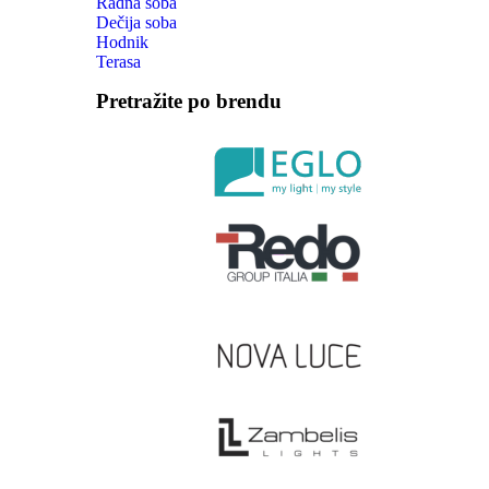
Radna soba
Dečija soba
Hodnik
Terasa
Pretražite po brendu