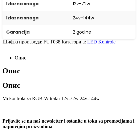
Izlazna snaga
12v-72w
Izlazna snaga
24v-144w
Garancija
2 godine
Шифра производа:
FUT038
Категорија:
LED Kontrole
Опис
Опис
Опис
Mi kontrola za RGB-W traku 12v-72w 24v-144w
Prijavite se na naš newsletter i ostanite u toku sa promocijama i
najnovijim proizvodima