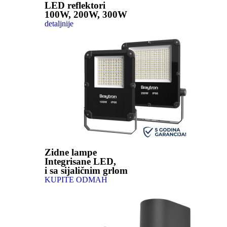
LED reflektori
100W, 200W, 300W
detaljnije
Zidne lampe
Integrisane LED,
i sa sijaličnim grlom
KUPITE ODMAH