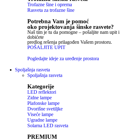
Trofazne šine i oprema
Rasveta za trofazne šine
Potrebna Vam je pomoć
oko projektovanja šinske rasvete?
Naš tim je tu da pomogne – pošaljite nam upit i
dobićete
predlog rešenja prilagođen Vašem prostoru.
POŠALJITE UPIT
Pogledajte ideje za uređenje prostora
Spoljašnja rasveta
Spoljašnja rasveta
Kategorije
LED reflektori
Zidne lampe
Plafonske lampe
Dvorišne svetiljke
Viseće lampe
Ugradne lampe
Solarna LED rasveta
PREMIUM