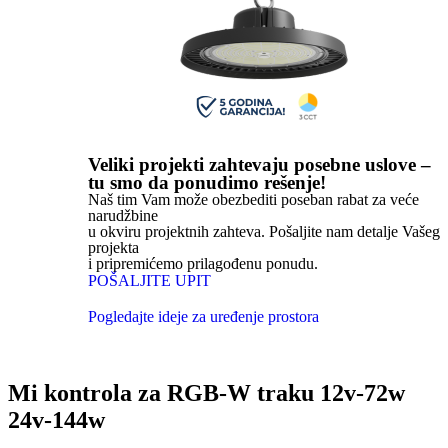
Veliki projekti zahtevaju posebne uslove –
tu smo da ponudimo rešenje!
Naš tim Vam može obezbediti poseban rabat za veće
narudžbine
u okviru projektnih zahteva. Pošaljite nam detalje Vašeg
projekta
i pripremićemo prilagođenu ponudu.
POŠALJITE UPIT
Pogledajte ideje za uređenje prostora
Mi kontrola za RGB-W traku 12v-72w
24v-144w