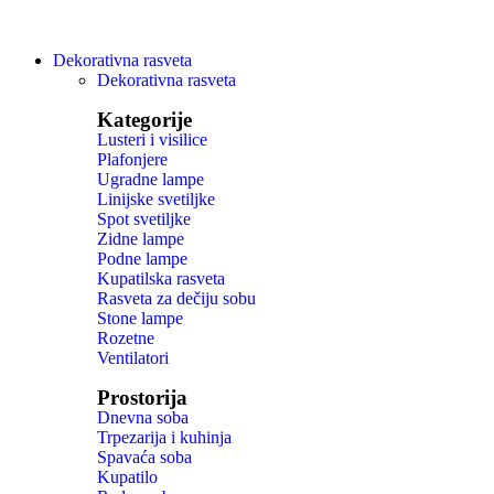
Dekorativna rasveta
Dekorativna rasveta
Kategorije
Lusteri i visilice
Plafonjere
Ugradne lampe
Linijske svetiljke
Spot svetiljke
Zidne lampe
Podne lampe
Kupatilska rasveta
Rasveta za dečiju sobu
Stone lampe
Rozetne
Ventilatori
Prostorija
Dnevna soba
Trpezarija i kuhinja
Spavaća soba
Kupatilo