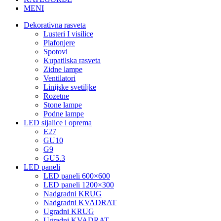
MENI
Dekorativna rasveta
Lusteri I visilice
Plafonjere
Spotovi
Kupatilska rasveta
Zidne lampe
Ventilatori
Linijske svetiljke
Rozetne
Stone lampe
Podne lampe
LED sijalice i oprema
E27
GU10
G9
GU5.3
LED paneli
LED paneli 600×600
LED paneli 1200×300
Nadgradni KRUG
Nadgradni KVADRAT
Ugradni KRUG
Ugradni KVADRAT