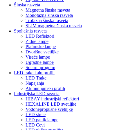
Šinska rasveta
Magnetna šinska rasveta
Monofazna šinska rasveta
Trofazna šinska rasveta
SLIM magnetna šinska rasveta
Spoljašnja rasveta
LED Reflektori
Zidne lampe
Plafonske lampe
Dvorišne svetiljke
Viseće lampe
Ugradne lampe
Solarni program
LED trake i alu profili
LED Trake
Napajanja
Aluminijumski profili
Industrijska LED rasveta
HIBAY industrijski reflektori
HEXALINE LED svetiljke
Vodonepropusne svetiljke
LED strele
LED panik lampe
LED Cevi