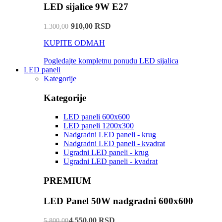
LED sijalice 9W E27
910,00 RSD
1.300,00
KUPITE ODMAH
Pogledajte kompletnu ponudu LED sijalica
LED paneli
Kategorije
Kategorije
LED paneli 600x600
LED paneli 1200x300
Nadgradni LED paneli - krug
Nadgradni LED paneli - kvadrat
Ugradni LED paneli - krug
Ugradni LED paneli - kvadrat
PREMIUM
LED Panel 50W nadgradni 600x600
4.550,00 RSD
5.800,00