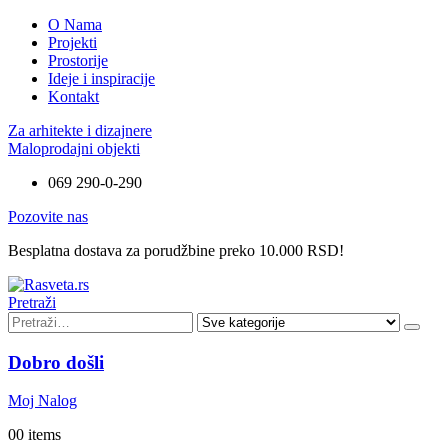
O Nama
Projekti
Prostorije
Ideje i inspiracije
Kontakt
Za arhitekte i dizajnere
Maloprodajni objekti
069 290-0-290
Pozovite nas
Besplatna dostava za porudžbine preko 10.000 RSD!
Pretraži
Dobro došli
Moj Nalog
0
0 items