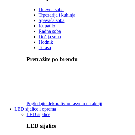
Dnevna soba
Trpezarija i kuhinja
Spavaća soba
Kupatilo
Radna soba
Dečija soba
Hodnik
Terasa
Pretražite po brendu
Pogledajte dekorativnu rasvetu na akciji
LED sijalice i oprema
LED sijalice
LED sijalice