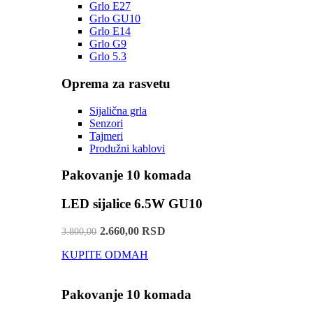
Grlo E27
Grlo GU10
Grlo E14
Grlo G9
Grlo 5.3
Oprema za rasvetu
Sijalična grla
Senzori
Tajmeri
Produžni kablovi
Pakovanje 10 komada
LED sijalice 6.5W GU10
2.660,00 RSD
3.800,00
KUPITE ODMAH
Pakovanje 10 komada