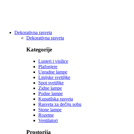
Dekorativna rasveta
Dekorativna rasveta
Kategorije
Lusteri i visilice
Plafonjere
Ugradne lampe
Linijske svetiljke
Spot svetiljke
Zidne lampe
Podne lampe
Kupatilska rasveta
Rasveta za dečiju sobu
Stone lampe
Rozetne
Ventilatori
Prostorija