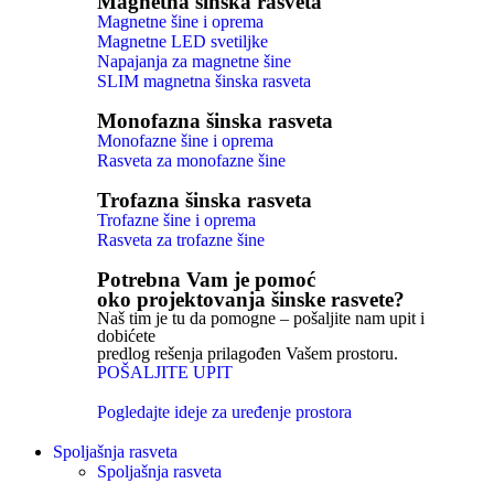
Magnetna šinska rasveta
Magnetne šine i oprema
Magnetne LED svetiljke
Napajanja za magnetne šine
SLIM magnetna šinska rasveta
Monofazna šinska rasveta
Monofazne šine i oprema
Rasveta za monofazne šine
Trofazna šinska rasveta
Trofazne šine i oprema
Rasveta za trofazne šine
Potrebna Vam je pomoć
oko projektovanja šinske rasvete?
Naš tim je tu da pomogne – pošaljite nam upit i
dobićete
predlog rešenja prilagođen Vašem prostoru.
POŠALJITE UPIT
Pogledajte ideje za uređenje prostora
Spoljašnja rasveta
Spoljašnja rasveta