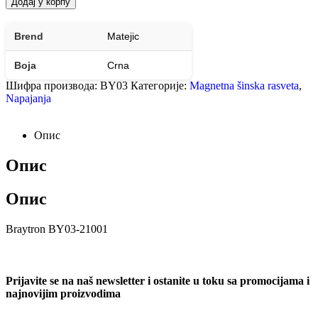
Додај у корпу
Brend
Matejic
Boja
Crna
Шифра производа:
BY03
Категорије:
Magnetna šinska rasveta
,
Napajanja
Опис
Опис
Опис
Braytron BY03-21001
Prijavite se na naš newsletter i ostanite u toku sa promocijama i
najnovijim proizvodima