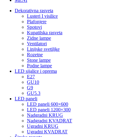
MENI
Dekorativna rasveta
Lusteri I visilice
Plafonjere
Spotovi
Kupatilska rasveta
Zidne lampe
Ventilatori
Linijske svetiljke
Rozetne
Stone lampe
Podne lampe
LED sijalice i oprema
E27
GU10
G9
GU5.3
LED paneli
LED paneli 600×600
LED paneli 1200×300
Nadgradni KRUG
Nadgradni KVADRAT
Ugradni KRUG
Ugradni KVADRAT