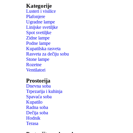
Kategorije
Lusteri i visilice
Plafonjere
Ugradne lampe
Linijske svetiljke
Spot svetiljke
Zidne lampe
Podne lampe
Kupatilska rasveta
Rasveta za dečiju sobu
Stone lampe
Rozetne
Ventilatori
Prostorija
Dnevna soba
Trpezarija i kuhinja
Spavaća soba
Kupatilo
Radna soba
Dečija soba
Hodnik
Terasa