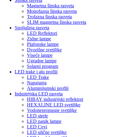
Šinska rasveta
Magnetna šinska rasveta
Monofazna šinska rasveta
Trofazna šinska rasveta
SLIM magnetna šinska rasveta
Spoljašnja rasveta
LED Reflektori
Zidne lampe
Plafonske lampe
Dvorišne svetiljke
Viseće lampe
Ugradne lampe
Solarni program
LED trake i alu profili
LED Trake
Napajanja
Aluminijumski profili
Industrijska LED rasveta
HIBAY industrijski reflektori
HEXALINE LED svetiljke
Vodonepropusne svetiljke
LED strele
LED panik lampe
LED Cevi
LED ulične svetiljke