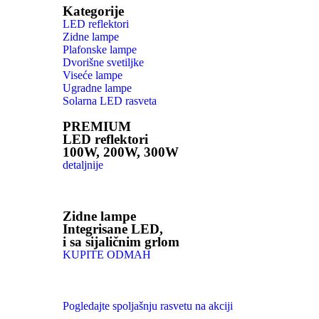
Kategorije
LED reflektori
Zidne lampe
Plafonske lampe
Dvorišne svetiljke
Viseće lampe
Ugradne lampe
Solarna LED rasveta
PREMIUM
LED reflektori
100W, 200W, 300W
detaljnije
Zidne lampe
Integrisane LED,
i sa sijaličnim grlom
KUPITE ODMAH
Pogledajte spoljašnju rasvetu na akciji