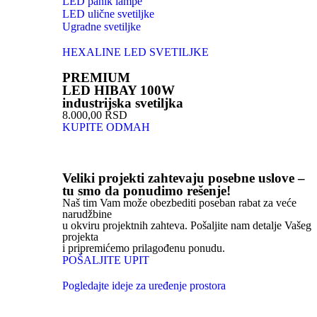
LED panik lampe
LED ulične svetiljke
Ugradne svetiljke
HEXALINE LED SVETILJKE
PREMIUM
LED HIBAY 100W
industrijska svetiljka
8.000,00 RSD
KUPITE ODMAH
Veliki projekti zahtevaju posebne uslove –
tu smo da ponudimo rešenje!
Naš tim Vam može obezbediti poseban rabat za veće
narudžbine
u okviru projektnih zahteva. Pošaljite nam detalje Vašeg
projekta
i pripremićemo prilagođenu ponudu.
POŠALJITE UPIT
Pogledajte ideje za uređenje prostora