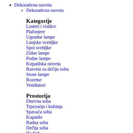
Dekorativna rasveta
Dekorativna rasveta
Kategorije
Lusteri i visilice
Plafonjere
Ugradne lampe
Linijske svetiljke
Spot svetiljke
Zidne lampe
Podne lampe
Kupatilska rasveta
Rasveta za dečiju sobu
Stone lampe
Rozetne
Ventilatori
Prostorija
Dnevna soba
Trpezarija i kuhinja
Spavaća soba
Kupatilo
Radna soba
Dečija soba