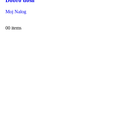
Dobro došli
Moj Nalog
0
0 items