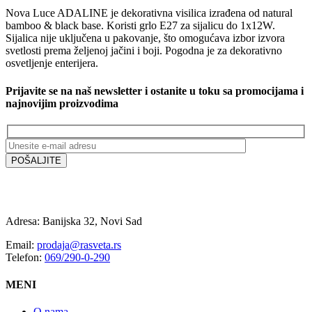
Nova Luce ADALINE je dekorativna visilica izrađena od natural
bamboo & black base. Koristi grlo E27 za sijalicu do 1x12W.
Sijalica nije uključena u pakovanje, što omogućava izbor izvora
svetlosti prema željenoj jačini i boji. Pogodna je za dekorativno
osvetljenje enterijera.
Prijavite se na naš newsletter i ostanite u toku sa promocijama i
najnovijim proizvodima
Adresa: Banijska 32, Novi Sad
Email:
prodaja@rasveta.rs
Telefon:
069/290-0-290
MENI
O nama