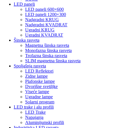
LED paneli
LED paneli 600×600
LED paneli 1200×300
Nadgradni KRUG
Nadgradni KVADRAT
Ugradni KRUG
Ugradni KVADRAT
Šinska rasveta
Magnetna šinska rasveta
Monofazna šinska rasveta
Trofazna šinska rasveta
SLIM magnetna šinska rasveta
Spoljašnja rasveta
LED Reflektori
Zidne lampe
Plafonske lampe
Dvorišne svetiljke
Viseće lampe
Ugradne lampe
Solarni program
LED trake i alu profili
LED Trake
Napajanja
Aluminijumski profili
Industrijska LED rasveta