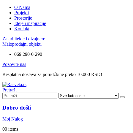
O Nama
Projekti
Prostorije
Ideje i inspiracije
Kontakt
Za arhitekte i dizajnere
Maloprodajni objekti
069 290-0-290
Pozovite nas
Besplatna dostava za porudžbine preko 10.000 RSD!
Pretraži
Dobro došli
Moj Nalog
0
0 items