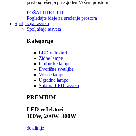
predlog rešenja prilagođen Vašem prostoru.
POŠALJITE UPIT
Pogledajte ideje za uređenje prostora
Spoljašnja rasveta
Spoljašnja rasveta
Kategorije
LED reflektori
Zidne lampe
Plafonske lampe
Dvorišne svetiljke
Viseće lampe
Ugradne lampe
Solarna LED rasveta
PREMIUM
LED reflektori
100W, 200W, 300W
detaljnije