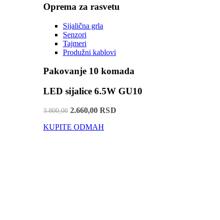
Oprema za rasvetu
Sijalična grla
Senzori
Tajmeri
Produžni kablovi
Pakovanje 10 komada
LED sijalice 6.5W GU10
2.660,00 RSD
3.800,00
KUPITE ODMAH