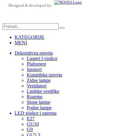
Designed & developed by:
KATEGORIJE
MENI
Dekorativna rasveta
Lusteri I visilice
Plafonjere
Spotovi
Kupatilska rasveta
Zidne lampe
Ventilatori
Linijske svetiljke
Rozetne
Stone lampe
Podne lampe
LED sijalice i oprema
E27
GU10
G9
GU5.3