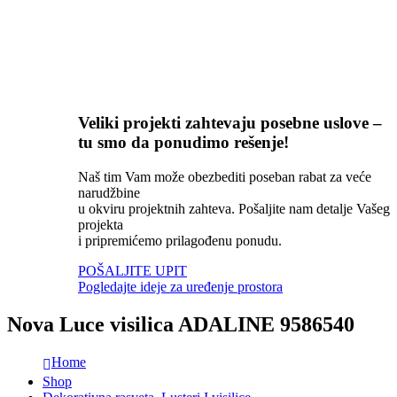
Veliki projekti zahtevaju posebne uslove –
tu smo da ponudimo rešenje!
Naš tim Vam može obezbediti poseban rabat za veće
narudžbine
u okviru projektnih zahteva. Pošaljite nam detalje Vašeg
projekta
i pripremićemo prilagođenu ponudu.
POŠALJITE UPIT
Pogledajte ideje za uređenje prostora
Nova Luce visilica ADALINE 9586540
Home
Shop