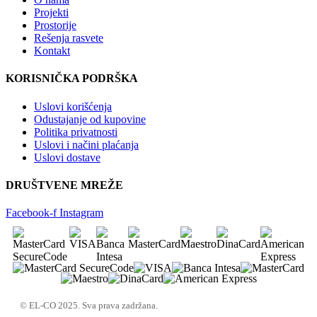
Projekti
Prostorije
Rešenja rasvete
Kontakt
KORISNIČKA PODRŠKA
Uslovi korišćenja
Odustajanje od kupovine
Politika privatnosti
Uslovi i načini plaćanja
Uslovi dostave
DRUŠTVENE MREŽE
Facebook-f
Instagram
© EL-CO 2025. Sva prava zadržana.