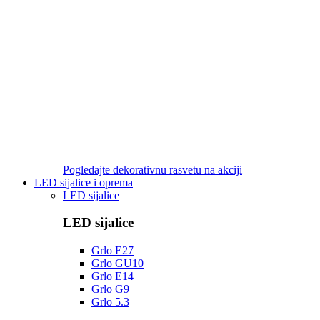
Pogledajte dekorativnu rasvetu na akciji
LED sijalice i oprema
LED sijalice
LED sijalice
Grlo E27
Grlo GU10
Grlo E14
Grlo G9
Grlo 5.3