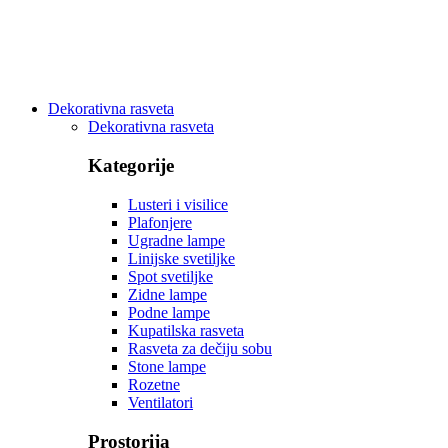
Dekorativna rasveta
Dekorativna rasveta
Kategorije
Lusteri i visilice
Plafonjere
Ugradne lampe
Linijske svetiljke
Spot svetiljke
Zidne lampe
Podne lampe
Kupatilska rasveta
Rasveta za dečiju sobu
Stone lampe
Rozetne
Ventilatori
Prostorija