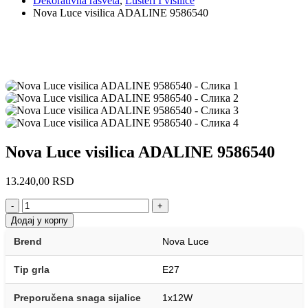
Dekorativna rasveta
,
Lusteri I visilice
Nova Luce visilica ADALINE 9586540
Nova Luce visilica ADALINE 9586540
13.240,00
RSD
-
+
Додај у корпу
Brend
Nova Luce
Tip grla
E27
Preporučena snaga sijalice
1x12W