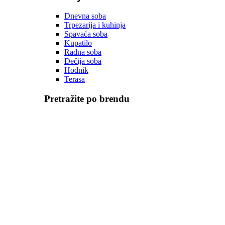
Dnevna soba
Trpezarija i kuhinja
Spavaća soba
Kupatilo
Radna soba
Dečija soba
Hodnik
Terasa
Pretražite po brendu