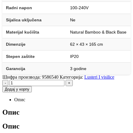
Radni napon
100-240V
Sijalica uključena
Ne
Materijal kućišta
Natural Bamboo & Black Base
Dimenzije
62 × 43 × 165 cm
Stepen zaštite
IP20
Garancija
3 godine
Шифра производа:
9586540
Категорија:
Lusteri I visilice
-
+
Додај у корпу
Опис
Опис
Опис