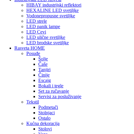
HIBAY industrijski reflektori
HEXALINE LED svetiljke
Vodonepropusne svetiljke
LED strele
LED panik lampe
LED Cevi
LED ulične svetiljke
LED brodske svetiljke
Rasveta HOME
Posuđe
Šolje
Čaše
Tanjiri
Činije
Escajg
Bokali i tegle
Set za ručavanje
Servisi za posluživanje
Tekstil
Podmetači
Stolnjaci
Ostalo
Kućna dekoracija
Stolovi