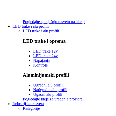
Pogledajte spoljašnju rasvetu na akciji
LED trake i alu profili
LED trake i alu profili
LED trake i oprema
LED trake 12v
LED trake 24v
Napajanja
Kontrole
Aluminijumski profili
Ugradni alu profili
Nadgradni alu profili
Ugaoni alu profili
Pogledajte ideje za uređenje prostora
Industrijska rasveta
Kategorije