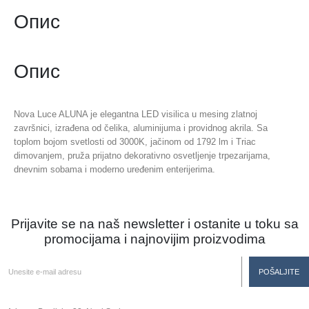
Опис
Опис
Nova Luce ALUNA je elegantna LED visilica u mesing zlatnoj
završnici, izrađena od čelika, aluminijuma i providnog akrila. Sa
toplom bojom svetlosti od 3000K, jačinom od 1792 lm i Triac
dimovanjem, pruža prijatno dekorativno osvetljenje trpezarijama,
dnevnim sobama i moderno uređenim enterijerima.
Prijavite se na naš newsletter i ostanite u toku sa
promocijama i najnovijim proizvodima