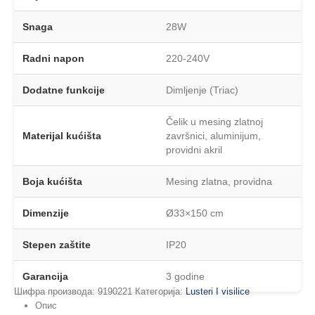
Snaga
28W
Radni napon
220-240V
Dodatne funkcije
Dimljenje (Triac)
Čelik u mesing zlatnoj
Materijal kućišta
završnici, aluminijum,
providni akril
Boja kućišta
Mesing zlatna, providna
Dimenzije
Ø33×150 cm
Stepen zaštite
IP20
Garancija
3 godine
Шифра производа:
9190221
Категорија:
Lusteri I visilice
Опис