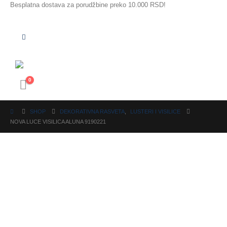
Besplatna dostava za porudžbine preko 10.000 RSD!
0
SHOP
DEKORATIVNA RASVETA
,
LUSTERI I VISILICE
NOVA LUCE VISILICA ALUNA 9190221