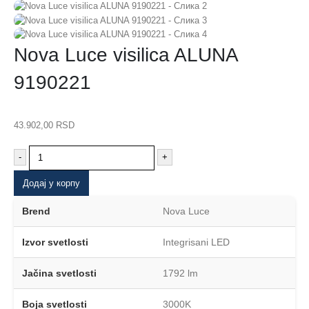
Nova Luce visilica ALUNA
9190221
43.902,00
RSD
-
+
Додај у корпу
Brend
Nova Luce
Izvor svetlosti
Integrisani LED
Jačina svetlosti
1792 lm
Boja svetlosti
3000K