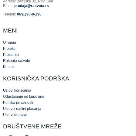
Adresa: Banijska 32, Novi Sad
Email:
prodaja@rasveta.rs
Telefon:
069/290-0-290
MENI
O nama
Projekti
Prostorije
Rešenja rasvete
Kontakt
KORISNIČKA PODRŠKA
Uslovi korišćenja
Odustajanje od kupovine
Politika privatnosti
Uslovi i načini plaćanja
Uslovi dostave
DRUŠTVENE MREŽE