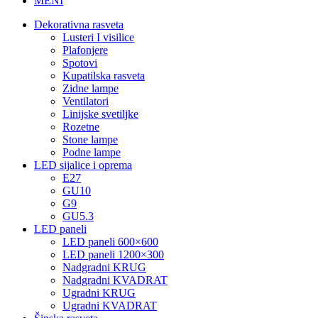
MENI
Dekorativna rasveta
Lusteri I visilice
Plafonjere
Spotovi
Kupatilska rasveta
Zidne lampe
Ventilatori
Linijske svetiljke
Rozetne
Stone lampe
Podne lampe
LED sijalice i oprema
E27
GU10
G9
GU5.3
LED paneli
LED paneli 600×600
LED paneli 1200×300
Nadgradni KRUG
Nadgradni KVADRAT
Ugradni KRUG
Ugradni KVADRAT