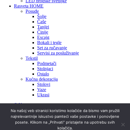
LED brodske svetiljke
Rasveta HOME
Posuđe
Šolje
Čaše
Tanjiri
Činije
Escajg
Bokali i tegle
Set za ručavanje
Servisi za posluživanje
Tekstil
Podmetači
Stolnjaci
Ostalo
Kućna dekoracija
Stolovi
Vaze
Ukrasi
O Nama
Projekti
Na našoj veb stranici koristimo kolačiće da bismo vam pružili
Prostorije
najrelevantnije iskustvo pamteći vaše postavke i ponovljene
Ideje i inspiracije
posete. Klikom na „Prihvati“ pristajete na upotrebu svih
Kontakt
kolačića.