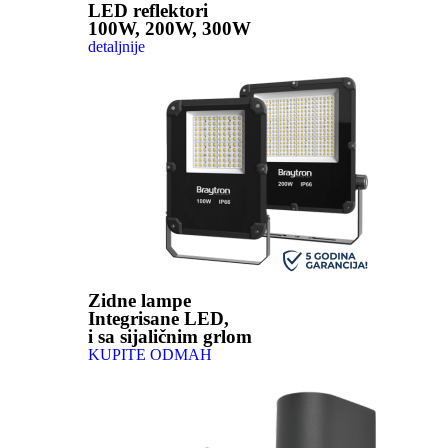
LED reflektori
100W, 200W, 300W
detaljnije
Zidne lampe
Integrisane LED,
i sa sijaličnim grlom
KUPITE ODMAH