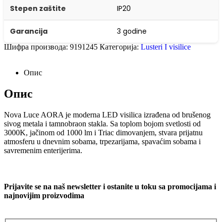
Stepen zaštite
IP20
Garancija
3 godine
Шифра производа:
9191245
Категорија:
Lusteri I visilice
Опис
Опис
Nova Luce AORA je moderna LED visilica izrađena od brušenog
sivog metala i tamnobraon stakla. Sa toplom bojom svetlosti od
3000K, jačinom od 1000 lm i Triac dimovanjem, stvara prijatnu
atmosferu u dnevnim sobama, trpezarijama, spavaćim sobama i
savremenim enterijerima.
Prijavite se na naš newsletter i ostanite u toku sa promocijama i
najnovijim proizvodima