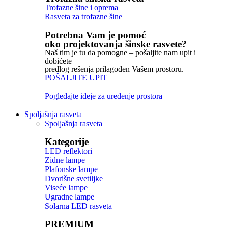
Trofazne šine i oprema
Rasveta za trofazne šine
Potrebna Vam je pomoć
oko projektovanja šinske rasvete?
Naš tim je tu da pomogne – pošaljite nam upit i
dobićete
predlog rešenja prilagođen Vašem prostoru.
POŠALJITE UPIT
Pogledajte ideje za uređenje prostora
Spoljašnja rasveta
Spoljašnja rasveta
Kategorije
LED reflektori
Zidne lampe
Plafonske lampe
Dvorišne svetiljke
Viseće lampe
Ugradne lampe
Solarna LED rasveta
PREMIUM