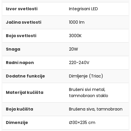
Izvor svetlosti
Integrisani LED
Jačina svetlosti
1000 lm
Boja svetlosti
3000K
Snaga
20W
Radni napon
220-240V
Dodatne funkcije
Dimljenje (Triac)
Brušeni sivi metal,
Materijal kućišta
tamnobraon staklo
Boja kućišta
Brušena siva, tamnobraon
Dimenzije
Ø30×235 cm