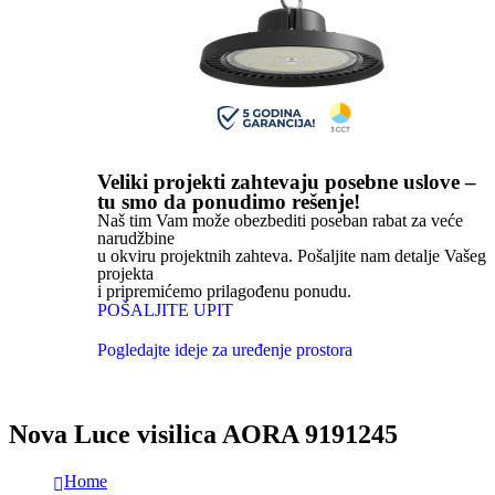
Veliki projekti zahtevaju posebne uslove –
tu smo da ponudimo rešenje!
Naš tim Vam može obezbediti poseban rabat za veće
narudžbine
u okviru projektnih zahteva. Pošaljite nam detalje Vašeg
projekta
i pripremićemo prilagođenu ponudu.
POŠALJITE UPIT
Pogledajte ideje za uređenje prostora
Nova Luce visilica AORA 9191245
Home