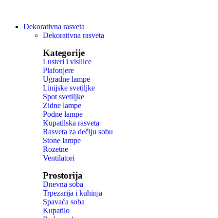
Dekorativna rasveta
Dekorativna rasveta
Kategorije
Lusteri i visilice
Plafonjere
Ugradne lampe
Linijske svetiljke
Spot svetiljke
Zidne lampe
Podne lampe
Kupatilska rasveta
Rasveta za dečiju sobu
Stone lampe
Rozetne
Ventilatori
Prostorija
Dnevna soba
Trpezarija i kuhinja
Spavaća soba
Kupatilo