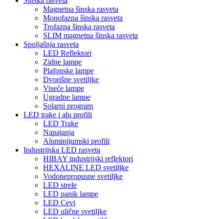
Šinska rasveta
Magnetna šinska rasveta
Monofazna šinska rasveta
Trofazna šinska rasveta
SLIM magnetna šinska rasveta
Spoljašnja rasveta
LED Reflektori
Zidne lampe
Plafonske lampe
Dvorišne svetiljke
Viseće lampe
Ugradne lampe
Solarni program
LED trake i alu profili
LED Trake
Napajanja
Aluminijumski profili
Industrijska LED rasveta
HIBAY industrijski reflektori
HEXALINE LED svetiljke
Vodonepropusne svetiljke
LED strele
LED panik lampe
LED Cevi
LED ulične svetiljke