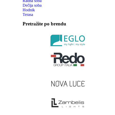
Radna soba
Dečija soba
Hodnik
Terasa
Pretražite po brendu