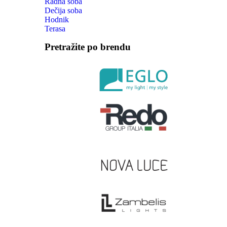
Radna soba
Dečija soba
Hodnik
Terasa
Pretražite po brendu