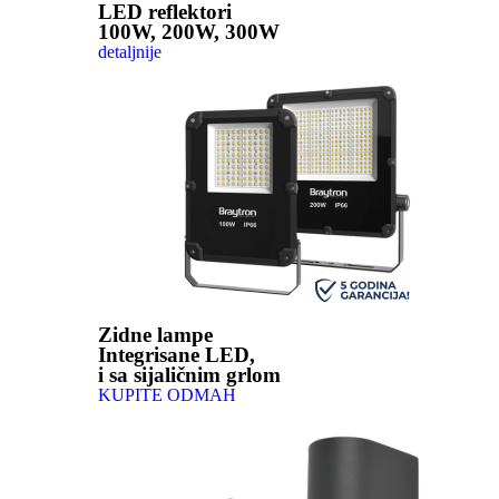
LED reflektori
100W, 200W, 300W
detaljnije
Zidne lampe
Integrisane LED,
i sa sijaličnim grlom
KUPITE ODMAH