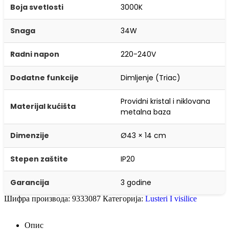
Boja svetlosti
3000K
Snaga
34W
Radni napon
220-240V
Dodatne funkcije
Dimljenje (Triac)
Providni kristal i niklovana
Materijal kućišta
metalna baza
Dimenzije
Ø43 × 14 cm
Stepen zaštite
IP20
Garancija
3 godine
Шифра производа:
9333087
Категорија:
Lusteri I visilice
Опис