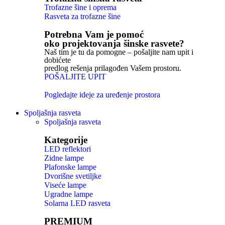
Trofazne šine i oprema
Rasveta za trofazne šine
Potrebna Vam je pomoć
oko projektovanja šinske rasvete?
Naš tim je tu da pomogne – pošaljite nam upit i
dobićete
predlog rešenja prilagođen Vašem prostoru.
POŠALJITE UPIT
Pogledajte ideje za uređenje prostora
Spoljašnja rasveta
Spoljašnja rasveta
Kategorije
LED reflektori
Zidne lampe
Plafonske lampe
Dvorišne svetiljke
Viseće lampe
Ugradne lampe
Solarna LED rasveta
PREMIUM