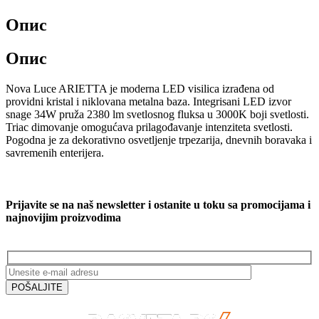
Опис
Опис
Nova Luce ARIETTA je moderna LED visilica izrađena od
providni kristal i niklovana metalna baza. Integrisani LED izvor
snage 34W pruža 2380 lm svetlosnog fluksa u 3000K boji svetlosti.
Triac dimovanje omogućava prilagođavanje intenziteta svetlosti.
Pogodna je za dekorativno osvetljenje trpezarija, dnevnih boravaka i
savremenih enterijera.
Prijavite se na naš newsletter i ostanite u toku sa promocijama i
najnovijim proizvodima