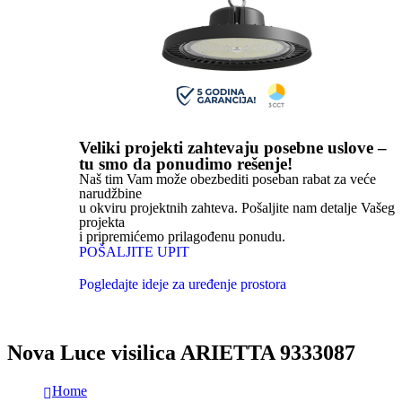
Veliki projekti zahtevaju posebne uslove –
tu smo da ponudimo rešenje!
Naš tim Vam može obezbediti poseban rabat za veće
narudžbine
u okviru projektnih zahteva. Pošaljite nam detalje Vašeg
projekta
i pripremićemo prilagođenu ponudu.
POŠALJITE UPIT
Pogledajte ideje za uređenje prostora
Nova Luce visilica ARIETTA 9333087
Home