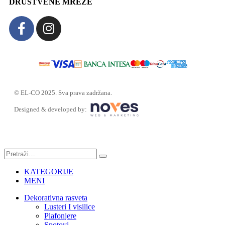
DRUŠTVENE MREŽE
© EL-CO 2025. Sva prava zadržana.
Designed & developed by:
KATEGORIJE
MENI
Dekorativna rasveta
Lusteri I visilice
Plafonjere
Spotovi