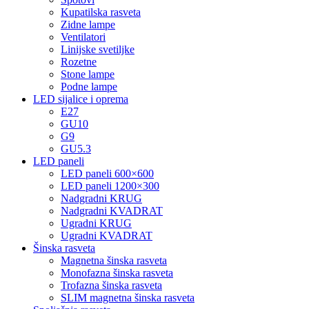
Kupatilska rasveta
Zidne lampe
Ventilatori
Linijske svetiljke
Rozetne
Stone lampe
Podne lampe
LED sijalice i oprema
E27
GU10
G9
GU5.3
LED paneli
LED paneli 600×600
LED paneli 1200×300
Nadgradni KRUG
Nadgradni KVADRAT
Ugradni KRUG
Ugradni KVADRAT
Šinska rasveta
Magnetna šinska rasveta
Monofazna šinska rasveta
Trofazna šinska rasveta
SLIM magnetna šinska rasveta