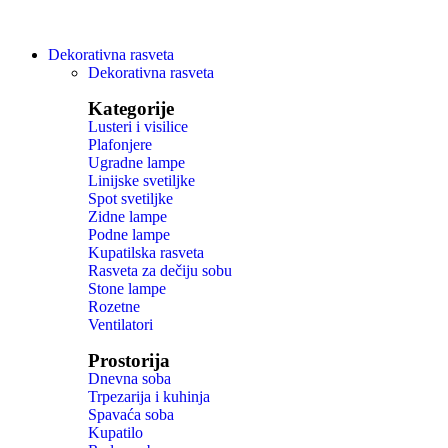
Dekorativna rasveta
Dekorativna rasveta
Kategorije
Lusteri i visilice
Plafonjere
Ugradne lampe
Linijske svetiljke
Spot svetiljke
Zidne lampe
Podne lampe
Kupatilska rasveta
Rasveta za dečiju sobu
Stone lampe
Rozetne
Ventilatori
Prostorija
Dnevna soba
Trpezarija i kuhinja
Spavaća soba
Kupatilo