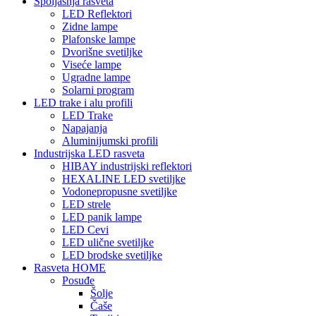
Spoljašnja rasveta
LED Reflektori
Zidne lampe
Plafonske lampe
Dvorišne svetiljke
Viseće lampe
Ugradne lampe
Solarni program
LED trake i alu profili
LED Trake
Napajanja
Aluminijumski profili
Industrijska LED rasveta
HIBAY industrijski reflektori
HEXALINE LED svetiljke
Vodonepropusne svetiljke
LED strele
LED panik lampe
LED Cevi
LED ulične svetiljke
LED brodske svetiljke
Rasveta HOME
Posuđe
Šolje
Čaše