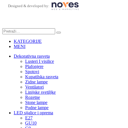
Designed & developed by:
KATEGORIJE
MENI
Dekorativna rasveta
Lusteri I visilice
Plafonjere
Spotovi
Kupatilska rasveta
Zidne lampe
Ventilatori
Linijske svetiljke
Rozetne
Stone lampe
Podne lampe
LED sijalice i oprema
E27
GU10