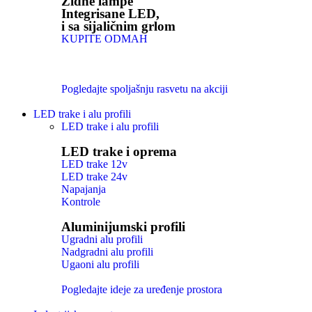
Zidne lampe
Integrisane LED,
i sa sijaličnim grlom
KUPITE ODMAH
Pogledajte spoljašnju rasvetu na akciji
LED trake i alu profili
LED trake i alu profili
LED trake i oprema
LED trake 12v
LED trake 24v
Napajanja
Kontrole
Aluminijumski profili
Ugradni alu profili
Nadgradni alu profili
Ugaoni alu profili
Pogledajte ideje za uređenje prostora