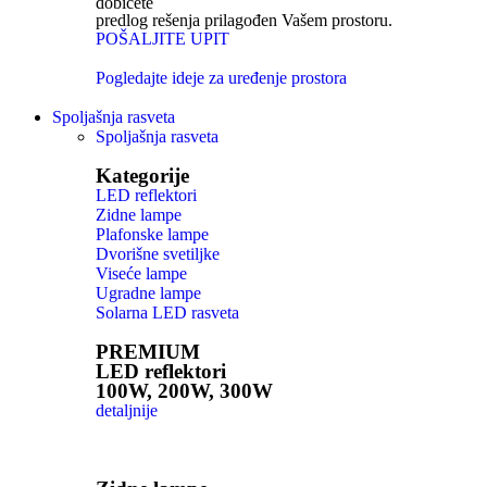
dobićete
predlog rešenja prilagođen Vašem prostoru.
POŠALJITE UPIT
Pogledajte ideje za uređenje prostora
Spoljašnja rasveta
Spoljašnja rasveta
Kategorije
LED reflektori
Zidne lampe
Plafonske lampe
Dvorišne svetiljke
Viseće lampe
Ugradne lampe
Solarna LED rasveta
PREMIUM
LED reflektori
100W, 200W, 300W
detaljnije