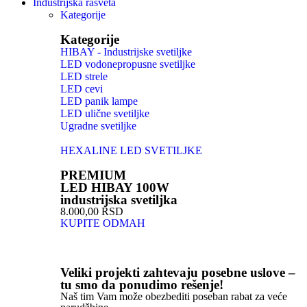
Industrijska rasveta
Kategorije
Kategorije
HIBAY - Industrijske svetiljke
LED vodonepropusne svetiljke
LED strele
LED cevi
LED panik lampe
LED ulične svetiljke
Ugradne svetiljke
HEXALINE LED SVETILJKE
PREMIUM
LED HIBAY 100W
industrijska svetiljka
8.000,00 RSD
KUPITE ODMAH
Veliki projekti zahtevaju posebne uslove –
tu smo da ponudimo rešenje!
Naš tim Vam može obezbediti poseban rabat za veće