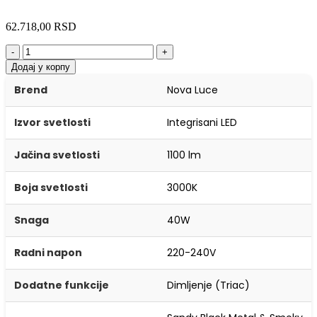
62.718,00
RSD
-
+
Додај у корпу
Brend
Nova Luce
Izvor svetlosti
Integrisani LED
Jačina svetlosti
1100 lm
Boja svetlosti
3000K
Snaga
40W
Radni napon
220-240V
Dodatne funkcije
Dimljenje (Triac)