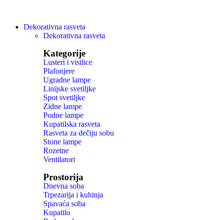
Dekorativna rasveta
Dekorativna rasveta
Kategorije
Lusteri i visilice
Plafonjere
Ugradne lampe
Linijske svetiljke
Spot svetiljke
Zidne lampe
Podne lampe
Kupatilska rasveta
Rasveta za dečiju sobu
Stone lampe
Rozetne
Ventilatori
Prostorija
Dnevna soba
Trpezarija i kuhinja
Spavaća soba
Kupatilo