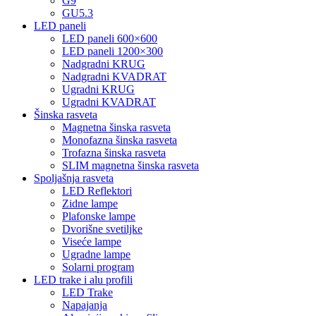
G9
GU5.3
LED paneli
LED paneli 600×600
LED paneli 1200×300
Nadgradni KRUG
Nadgradni KVADRAT
Ugradni KRUG
Ugradni KVADRAT
Šinska rasveta
Magnetna šinska rasveta
Monofazna šinska rasveta
Trofazna šinska rasveta
SLIM magnetna šinska rasveta
Spoljašnja rasveta
LED Reflektori
Zidne lampe
Plafonske lampe
Dvorišne svetiljke
Viseće lampe
Ugradne lampe
Solarni program
LED trake i alu profili
LED Trake
Napajanja