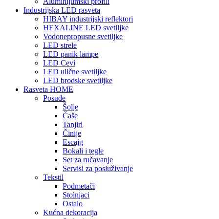
Aluminijumski profili
Industrijska LED rasveta
HIBAY industrijski reflektori
HEXALINE LED svetiljke
Vodonepropusne svetiljke
LED strele
LED panik lampe
LED Cevi
LED ulične svetiljke
LED brodske svetiljke
Rasveta HOME
Posuđe
Šolje
Čaše
Tanjiri
Činije
Escajg
Bokali i tegle
Set za ručavanje
Servisi za posluživanje
Tekstil
Podmetači
Stolnjaci
Ostalo
Kućna dekoracija