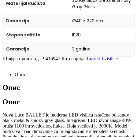
Sandy Black Metal & Smoky
Materijal kućišta
Gray Glass
Dimenzije
Ø40 × 220 cm
Stepen zaštite
IP20
Garancija
3 godine
Шифра производа:
9416947
Категорија:
Lusteri I visilice
Опис
Опис
Опис
Nova Luce BALLET je moderna LED visilica izrađena od sandy
black metal & smoky gray glass. Integrisani LED izvor snage 40W
pruža 1100 lm svetlosnog fluksa. Boja svetlosti je 3000K. Model
podržava Triac dimovanje za prilagođavanje intenziteta svetlosti.
Pogodna je za dekorativno osvetljenje trpezarija, dnevnih boravaka i