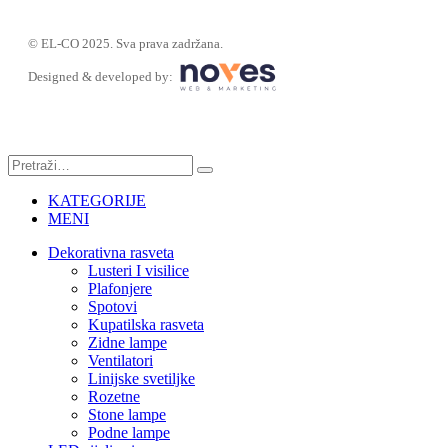
© EL-CO 2025. Sva prava zadržana.
Designed & developed by:
KATEGORIJE
MENI
Dekorativna rasveta
Lusteri I visilice
Plafonjere
Spotovi
Kupatilska rasveta
Zidne lampe
Ventilatori
Linijske svetiljke
Rozetne
Stone lampe
Podne lampe