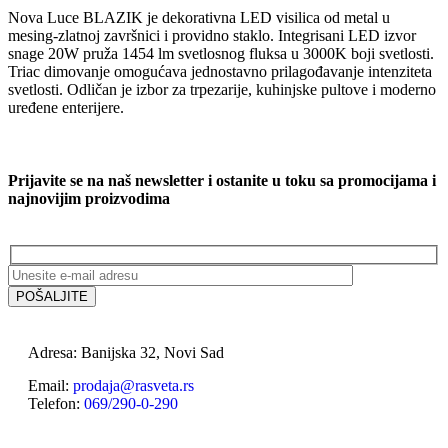
Nova Luce BLAZIK je dekorativna LED visilica od metal u
mesing-zlatnoj završnici i providno staklo. Integrisani LED izvor
snage 20W pruža 1454 lm svetlosnog fluksa u 3000K boji svetlosti.
Triac dimovanje omogućava jednostavno prilagođavanje intenziteta
svetlosti. Odličan je izbor za trpezarije, kuhinjske pultove i moderno
uređene enterijere.
Prijavite se na naš newsletter i ostanite u toku sa promocijama i
najnovijim proizvodima
Adresa: Banijska 32, Novi Sad
Email:
prodaja@rasveta.rs
Telefon:
069/290-0-290