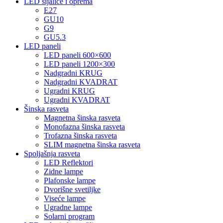
LED sijalice i oprema
E27
GU10
G9
GU5.3
LED paneli
LED paneli 600×600
LED paneli 1200×300
Nadgradni KRUG
Nadgradni KVADRAT
Ugradni KRUG
Ugradni KVADRAT
Šinska rasveta
Magnetna šinska rasveta
Monofazna šinska rasveta
Trofazna šinska rasveta
SLIM magnetna šinska rasveta
Spoljašnja rasveta
LED Reflektori
Zidne lampe
Plafonske lampe
Dvorišne svetiljke
Viseće lampe
Ugradne lampe
Solarni program