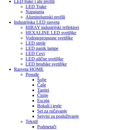
LED trake i alu profili
LED Trake
Napajanja
Aluminijumski profili
Industrijska LED rasveta
HIBAY industrijski reflektori
HEXALINE LED svetiljke
Vodonepropusne svetiljke
LED strele
LED panik lampe
LED Cevi
LED ulične svetiljke
LED brodske svetiljke
Rasveta HOME
Posuđe
Šolje
Čaše
Tanjiri
Činije
Escajg
Bokali i tegle
Set za ručavanje
Servisi za posluživanje
Tekstil
Podmetači