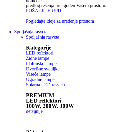
dobićete
predlog rešenja prilagođen Vašem prostoru.
POŠALJITE UPIT
Pogledajte ideje za uređenje prostora
Spoljašnja rasveta
Spoljašnja rasveta
Kategorije
LED reflektori
Zidne lampe
Plafonske lampe
Dvorišne svetiljke
Viseće lampe
Ugradne lampe
Solarna LED rasveta
PREMIUM
LED reflektori
100W, 200W, 300W
detaljnije