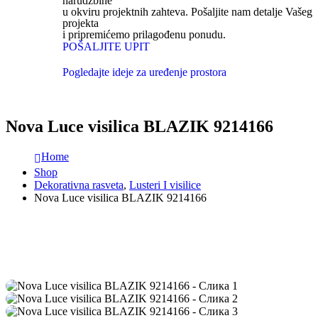
narudžbine
u okviru projektnih zahteva. Pošaljite nam detalje Vašeg
projekta
i pripremićemo prilagođenu ponudu.
POŠALJITE UPIT
Pogledajte ideje za uređenje prostora
Nova Luce visilica BLAZIK 9214166
Home
Shop
Dekorativna rasveta
,
Lusteri I visilice
Nova Luce visilica BLAZIK 9214166