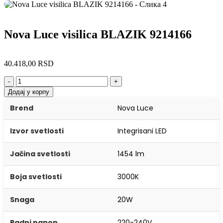
Nova Luce visilica BLAZIK 9214166
40.418,00
RSD
-
+
Додај у корпу
Brend
Nova Luce
Izvor svetlosti
Integrisani LED
Jačina svetlosti
1454 lm
Boja svetlosti
3000K
Snaga
20W
Radni napon
220-240V