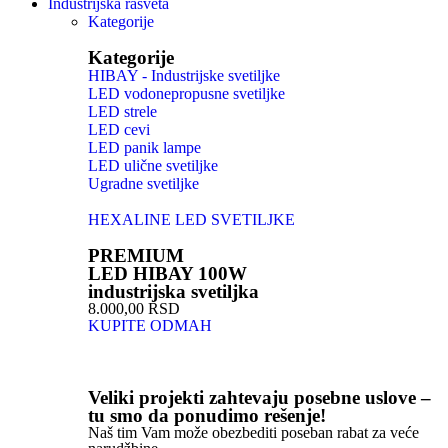
Industrijska rasveta
Kategorije
Kategorije
HIBAY - Industrijske svetiljke
LED vodonepropusne svetiljke
LED strele
LED cevi
LED panik lampe
LED ulične svetiljke
Ugradne svetiljke
HEXALINE LED SVETILJKE
PREMIUM
LED HIBAY 100W
industrijska svetiljka
8.000,00 RSD
KUPITE ODMAH
Veliki projekti zahtevaju posebne uslove –
tu smo da ponudimo rešenje!
Naš tim Vam može obezbediti poseban rabat za veće