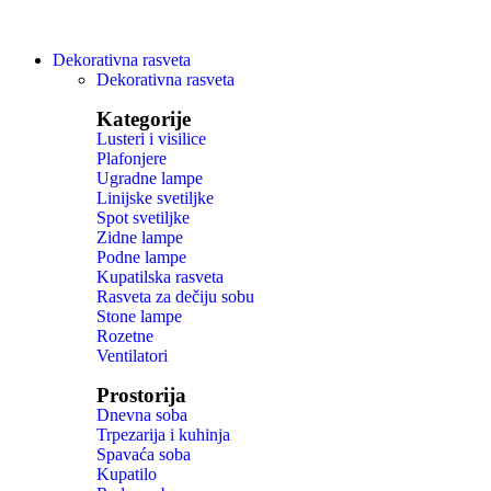
Dekorativna rasveta
Dekorativna rasveta
Kategorije
Lusteri i visilice
Plafonjere
Ugradne lampe
Linijske svetiljke
Spot svetiljke
Zidne lampe
Podne lampe
Kupatilska rasveta
Rasveta za dečiju sobu
Stone lampe
Rozetne
Ventilatori
Prostorija
Dnevna soba
Trpezarija i kuhinja
Spavaća soba
Kupatilo