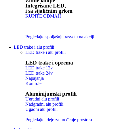
Zidne lampe
Integrisane LED,
i sa sijaličnim grlom
KUPITE ODMAH
Pogledajte spoljašnju rasvetu na akciji
LED trake i alu profili
LED trake i alu profili
LED trake i oprema
LED trake 12v
LED trake 24v
Napajanja
Kontrole
Aluminijumski profili
Ugradni alu profili
Nadgradni alu profili
Ugaoni alu profili
Pogledajte ideje za uređenje prostora