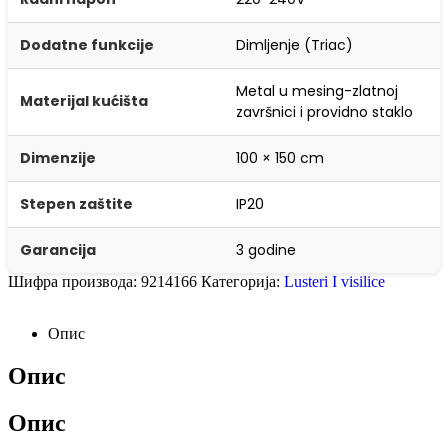
Dodatne funkcije
Dimljenje (Triac)
Metal u mesing-zlatnoj
Materijal kućišta
završnici i providno staklo
Dimenzije
100 × 150 cm
Stepen zaštite
IP20
Garancija
3 godine
Шифра производа:
9214166
Категорија:
Lusteri I visilice
Опис
Опис
Опис