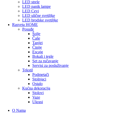
LED strele
LED panik lampe
LED Cevi
LED ulične svetiljke
LED brodske svetiljke
Rasveta HOME
Posuđe
Šolje
Čaše
Tanjiri
Činije
Escajg
Bokali i tegle
Set za ručavanje
Servisi za posluživanje
Tekstil
Podmetači
Stolnjaci
Ostalo
Kućna dekoracija
Stolovi
Vaze
Ukrasi
O Nama