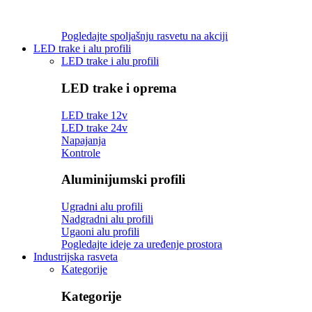
Pogledajte spoljašnju rasvetu na akciji
LED trake i alu profili
LED trake i alu profili
LED trake i oprema
LED trake 12v
LED trake 24v
Napajanja
Kontrole
Aluminijumski profili
Ugradni alu profili
Nadgradni alu profili
Ugaoni alu profili
Pogledajte ideje za uređenje prostora
Industrijska rasveta
Kategorije
Kategorije