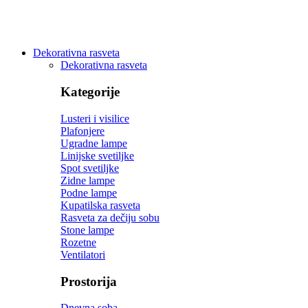
Dekorativna rasveta
Dekorativna rasveta
Kategorije
Lusteri i visilice
Plafonjere
Ugradne lampe
Linijske svetiljke
Spot svetiljke
Zidne lampe
Podne lampe
Kupatilska rasveta
Rasveta za dečiju sobu
Stone lampe
Rozetne
Ventilatori
Prostorija
Dnevna soba