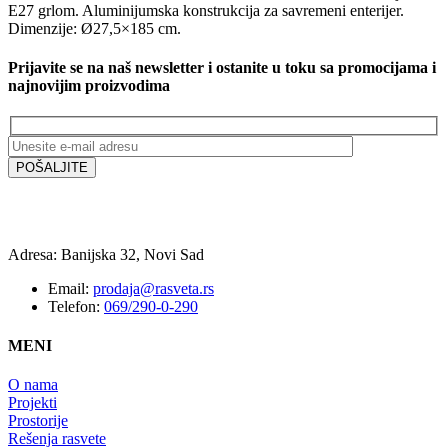
E27 grlom. Aluminijumska konstrukcija za savremeni enterijer.
Dimenzije: Ø27,5×185 cm.
Prijavite se na naš newsletter i ostanite u toku sa promocijama i
najnovijim proizvodima
Adresa: Banijska 32, Novi Sad
Email:
prodaja@rasveta.rs
Telefon:
069/290-0-290
MENI
O nama
Projekti
Prostorije
Rešenja rasvete