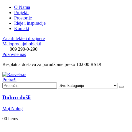
O Nama
Projekti
Prostorije
Ideje i inspiracije
Kontakt
Za arhitekte i dizajnere
Maloprodajni objekti
069 290-0-290
Pozovite nas
Besplatna dostava za porudžbine preko 10.000 RSD!
Pretraži
Dobro došli
Moj Nalog
0
0 items