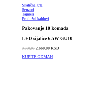
Sijalična grla
Senzori
Tajmeri
Produžni kablovi
Pakovanje 10 komada
LED sijalice 6.5W GU10
2.660,00 RSD
3.800,00
KUPITE ODMAH