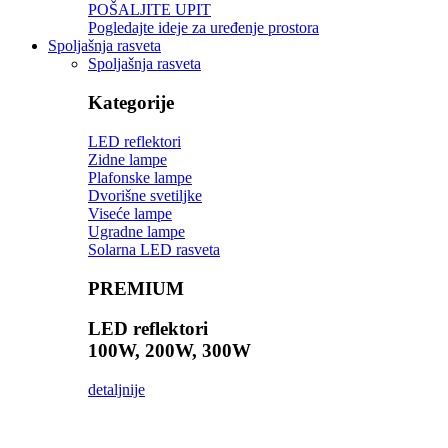
POŠALJITE UPIT
Pogledajte ideje za uređenje prostora
Spoljašnja rasveta
Spoljašnja rasveta
Kategorije
LED reflektori
Zidne lampe
Plafonske lampe
Dvorišne svetiljke
Viseće lampe
Ugradne lampe
Solarna LED rasveta
PREMIUM
LED reflektori
100W, 200W, 300W
detaljnije