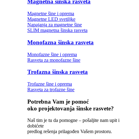
Magnetna šinska rasveta
Magnetne šine i oprema
Magnetne LED svetiljke
Napajanja za magnetne šine
SLIM magnetna šinska rasveta
Monofazna šinska rasveta
Monofazne šine i oprema
Rasveta za monofazne šine
Trofazna šinska rasveta
Trofazne šine i oprema
Rasveta za trofazne šine
Potrebna Vam je pomoć
oko projektovanja šinske rasvete?
Naš tim je tu da pomogne – pošaljite nam upit i
dobićete
predlog rešenja prilagođen Vašem prostoru.