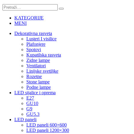
KATEGORIJE
MENI
Dekorativna rasveta
Lusteri I visilice
Plafonjere
Spotovi
Kupatilska rasveta
Zidne lampe
Ventilatori
Linijske svetiljke
Rozetne
Stone lampe
Podne lampe
LED sijalice i oprema
E27
GU10
G9
GU5.3
LED paneli
LED paneli 600×600
LED paneli 1200×300