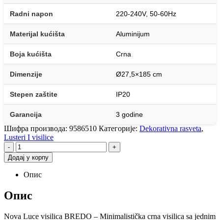
Radni napon
220-240V, 50-60Hz
Materijal kućišta
Aluminijum
Boja kućišta
Crna
Dimenzije
Ø27,5×185 cm
Stepen zaštite
IP20
Garancija
3 godine
Шифра производа:
9586510
Категорије:
Dekorativna rasveta
,
Lusteri I visilice
-
+
Додај у корпу
Опис
Опис
Nova Luce visilica BREDO – Minimalistička crna visilica sa jednim