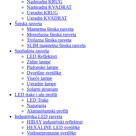
Nadgradni KRUG
Nadgradni KVADRAT
Ugradni KRUG
Ugradni KVADRAT
Šinska rasveta
Magnetna šinska rasveta
Monofazna šinska rasveta
Trofazna šinska rasveta
SLIM magnetna šinska rasveta
Spoljašnja rasveta
LED Reflektori
Zidne lampe
Plafonske lampe
Dvorišne svetiljke
Viseće lampe
Ugradne lampe
Solarni program
LED trake i alu profili
LED Trake
Napajanja
Aluminijumski profili
Industrijska LED rasveta
HIBAY industrijski reflektori
HEXALINE LED svetiljke
Vodonepropusne svetiljke