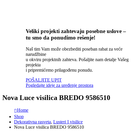
Veliki projekti zahtevaju posebne uslove –
tu smo da ponudimo rešenje!
Naš tim Vam može obezbediti poseban rabat za veće
narudžbine
u okviru projektnih zahteva. Pošaljite nam detalje Vašeg
projekta
i pripremićemo prilagođenu ponudu.
POŠALJITE UPIT
Pogledajte ideje za uređenje prostora
Nova Luce visilica BREDO 9586510
Home
Shop
Dekorativna rasveta
,
Lusteri I visilice
Nova Luce visilica BREDO 9586510