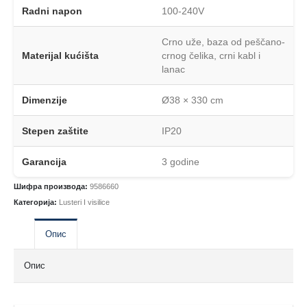
Radni napon
100-240V
Crno uže, baza od peščano-
Materijal kućišta
crnog čelika, crni kabl i
lanac
Dimenzije
Ø38 × 330 cm
Stepen zaštite
IP20
Garancija
3 godine
Шифра производа:
9586660
Категорија:
Lusteri I visilice
Опис
Опис