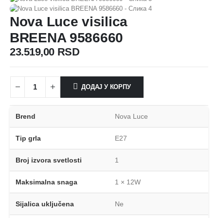
Nova Luce visilica
BREENA 9586660
23.519,00
RSD
ДОДАЈ У КОРПУ
Brend
Nova Luce
Tip grla
E27
Broj izvora svetlosti
1
Maksimalna snaga
1 × 12W
Sijalica uključena
Ne