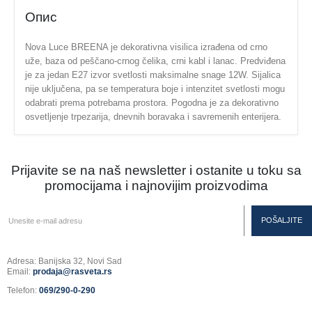
Опис
Nova Luce BREENA je dekorativna visilica izrađena od crno
uže, baza od peščano-crnog čelika, crni kabl i lanac. Predviđena
je za jedan E27 izvor svetlosti maksimalne snage 12W. Sijalica
nije uključena, pa se temperatura boje i intenzitet svetlosti mogu
odabrati prema potrebama prostora. Pogodna je za dekorativno
osvetljenje trpezarija, dnevnih boravaka i savremenih enterijera.
Prijavite se na naš newsletter i ostanite u toku sa
promocijama i najnovijim proizvodima
Adresa: Banijska 32, Novi Sad
Email:
prodaja@rasveta.rs
Telefon:
069/290-0-290