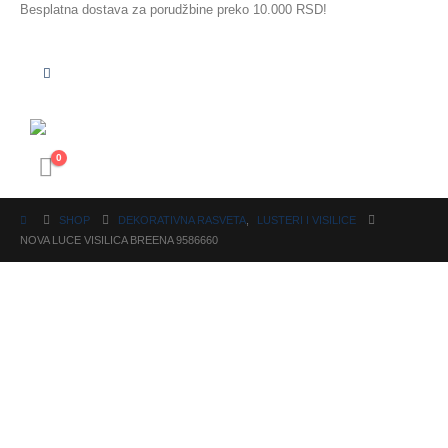
Besplatna dostava za porudžbine preko 10.000 RSD!
0
SHOP
DEKORATIVNA RASVETA
,
LUSTERI I VISILICE
NOVA LUCE VISILICA BREENA 9586660